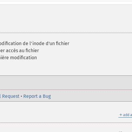
ification de l'inode d'un fichier
ier accès au fichier
nière modification
l Request
•
Report a Bug
＋
add a