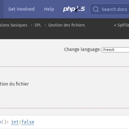
Get Involved
Help
Search docs
sions basiques
SPL
Gestion des fichiers
« SplFi
Change language:
tion du fichier
e
():
int
|
false