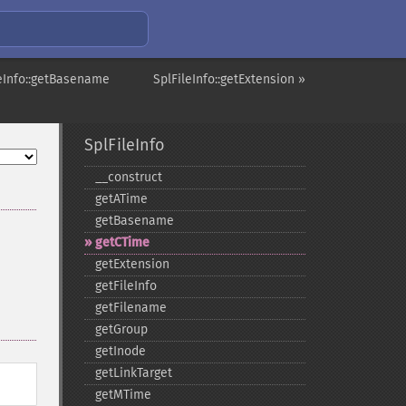
leInfo::getBasename
SplFileInfo::getExtension »
SplFileInfo
_​_​construct
getATime
getBasename
getCTime
getExtension
getFileInfo
getFilename
getGroup
getInode
getLinkTarget
getMTime