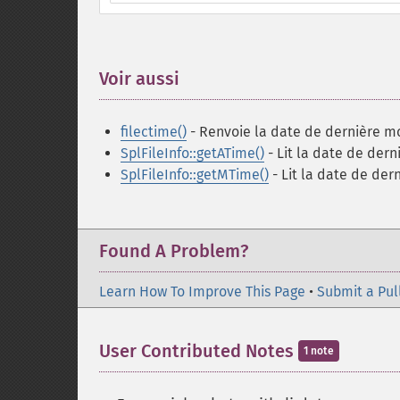
Voir aussi
¶
filectime()
- Renvoie la date de dernière mod
SplFileInfo::getATime()
- Lit la date de dern
SplFileInfo::getMTime()
- Lit la date de der
Found A Problem?
Learn How To Improve This Page
•
Submit a Pul
User Contributed Notes
1 note