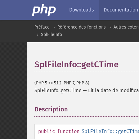
Downloads
Documentation
Préface
Référence des fonctions
Autres exten
SplFileInfo
SplFileInfo::getCTime
(PHP 5 >= 5.1.2, PHP 7, PHP 8)
SplFileInfo::getCTime
—
Lit la date de modifica
Description
¶
public
function
SplFileInfo::getCTim