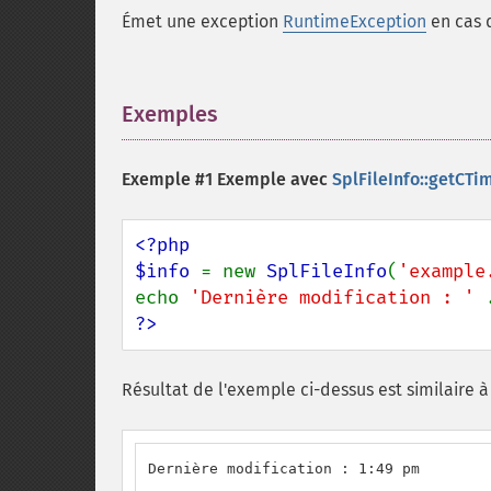
Émet une exception
RuntimeException
en cas d
Exemples
¶
Exemple #1 Exemple avec
SplFileInfo::getCTi
<?php

$info 
= new 
SplFileInfo
(
'example
echo 
'Dernière modification : ' 
?>
Résultat de l'exemple ci-dessus est similaire à 
Dernière modification : 1:49 pm