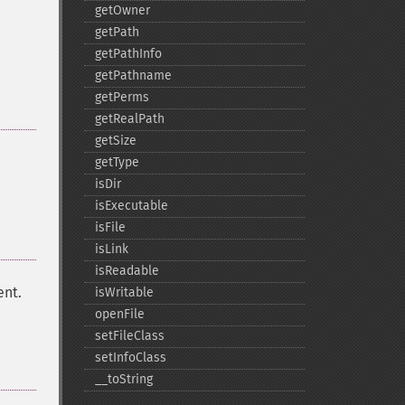
getOwner
getPath
getPathInfo
getPathname
getPerms
getRealPath
getSize
getType
isDir
isExecutable
isFile
isLink
isReadable
ent.
isWritable
openFile
setFileClass
setInfoClass
_​_​toString