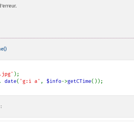
'erreur.
me()
.jpg'
);

. 
date
(
'g:i a'
, 
$info
->
getCTime
: