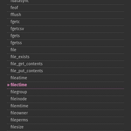
fdatasync
feof
fflush
fgetc
fgetcsv
fgets
fgetss
file
file_​exists
file_​get_​contents
file_​put_​contents
fileatime
filectime
filegroup
fileinode
filemtime
fileowner
fileperms
filesize