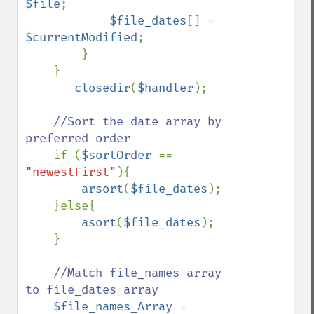
$file
;

$file_dates
[] = 
$currentModified
;

        }    

    }

closedir
(
$handler
);

//Sort the date array by 
preferred order

if (
$sortOrder 
== 
"newestFirst"
){

arsort
(
$file_dates
);

    }else{

asort
(
$file_dates
);

    }

//Match file_names array 
to file_dates array

$file_names_Array 
= 