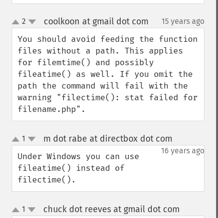
coolkoon at gmail dot com
2
15 years ago
¶
up
down
You should avoid feeding the function 
files without a path. This applies 
for filemtime() and possibly 
fileatime() as well. If you omit the 
path the command will fail with the 
warning "filectime(): stat failed for 
filename.php".
m dot rabe at directbox dot com
1
¶
up
down
16 years ago
Under Windows you can use 
fileatime() instead of 
filectime().
chuck dot reeves at gmail dot com
1
¶
up
down