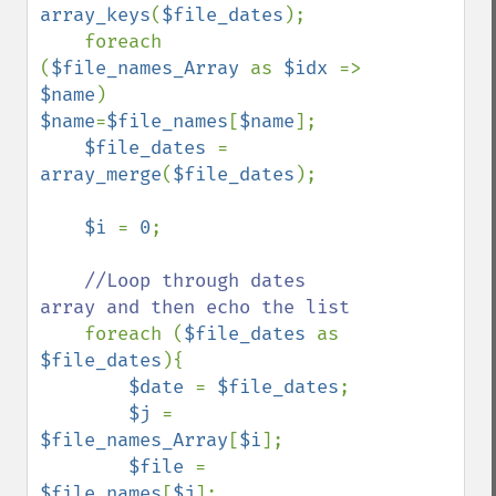
array_keys
(
$file_dates
);

    foreach 
(
$file_names_Array 
as 
$idx 
=> 
$name
) 
$name
=
$file_names
[
$name
];

$file_dates 
= 
array_merge
(
$file_dates
);

$i 
= 
0
;

//Loop through dates 
array and then echo the list

foreach (
$file_dates 
as 
$file_dates
){

$date 
= 
$file_dates
;

$j 
= 
$file_names_Array
[
$i
];

$file 
= 
$file_names
[
$j
];
