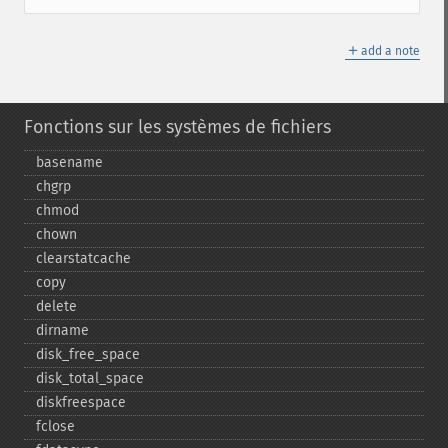
＋
add a note
Fonctions sur les systèmes de fichiers
basename
chgrp
chmod
chown
clearstatcache
copy
delete
dirname
disk_​free_​space
disk_​total_​space
diskfreespace
fclose