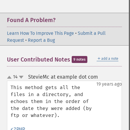
Found A Problem?
Learn How To Improve This Page
•
Submit a Pull
Request
•
Report a Bug
＋
User Contributed Notes
add a note
9 notes
StevieMc at example dot com
14
¶
up
down
19 years ago
This method gets all the 
files in a directory, and 
echoes them in the order of 
the date they were added (by 
ftp or whatever).
