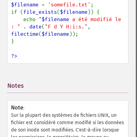
$filename 
= 
'somefile.txt'
;

if (
file_exists
(
$filename
)) {

    echo 
"
$filename
 a été modifié le 
: " 
. 
date
(
"F d Y H:i:s."
, 
filectime
(
$filename
));

}

?>
Notes
¶
Note
:
Sur la plupart des systèmes de fichiers UNIX, un
fichier est considéré comme modifié si les données
de son inode sont modifiées. C'est-à-dire lorsque