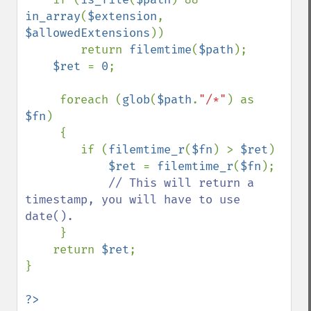
in_array
(
$extension
, 
$allowedExtensions
))

        return 
filemtime
(
$path
);

$ret 
= 
0
;

     foreach (
glob
(
$path
.
"/*"
) as 
$fn
)

     {

        if (
filemtime_r
(
$fn
) > 
$ret
)

$ret 
= 
filemtime_r
(
$fn
);    

// This will return a 
timestamp, you will have to use 
date().

}

    return 
$ret
;    

}

?>