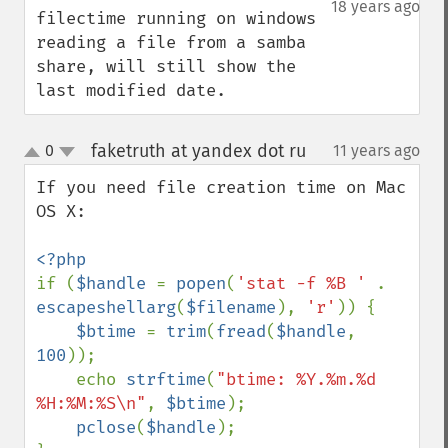
18 years ago
filectime running on windows 
reading a file from a samba 
share, will still show the 
last modified date.
faketruth at yandex dot ru
0
11 years ago
¶
up
down
If you need file creation time on Mac 
OS X:

if (
$handle 
= 
popen
(
'stat -f %B ' 
. 
escapeshellarg
(
$filename
), 
'r'
)) {

$btime 
= 
trim
(
fread
(
$handle
, 
100
));

    echo 
strftime
(
"btime: %Y.%m.%d 
%H:%M:%S\n"
, 
$btime
);

pclose
(
$handle
);
