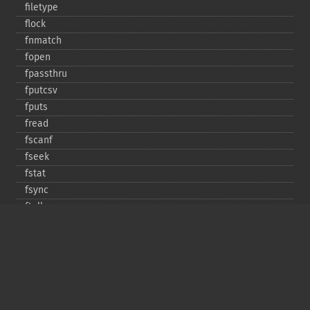
filetype
flock
fnmatch
fopen
fpassthru
fputcsv
fputs
fread
fscanf
fseek
fstat
fsync
ftell
ftruncate
fwrite
glob
is_​dir
is_​executable
is_​file