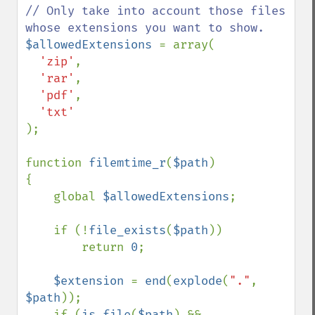
// Only take into account those files 
$allowedExtensions 
= array(

'zip'
,

'rar'
,

'pdf'
,

);

function 
filemtime_r
(
$path
)

{

    global 
$allowedExtensions
;

    if (!
file_exists
(
$path
))

        return 
0
;

$extension 
= 
end
(
explode
(
"."
, 
$path
));     

    if (
is_file
(
$path
) && 