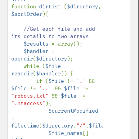
function 
dirList 
(
$directory
, 
$sortOrder
){

//Get each file and add 
its details to two arrays

$results 
= array();

$handler 
= 
opendir
(
$directory
);

    while (
$file 
= 
readdir
(
$handler
)) {  

        if (
$file 
!= 
'.' 
&& 
$file 
!= 
'..' 
&& 
$file 
!= 
"robots.txt" 
&& 
$file 
!= 
".htaccess"
){

$currentModified 
= 
filectime
(
$directory
.
"/"
.
$file
);

$file_names
[] = 