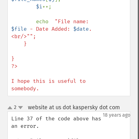
$i
++;

        echo  
"File name: 
$file
 - Date Added: 
$date
. 
<br/>"";        

    }

}

?>

I hope this is useful to 
somebody.
website at us dot kaspersky dot com
2
¶
up
down
18 years ago
Line 37 of the code above has 
an error.
