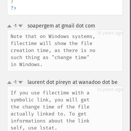
?>
soapergem at gmail dot com
-1
¶
up
down
16 years ago
Note that on Windows systems, 
filectime will show the file 
creation time, as there is no 
such thing as "change time" 
in Windows.
laurent dot pireyn at wanadoo dot be
-1
¶
up
down
24 years ago
If you use filectime with a 
symbolic link, you will get 
the change time of the file 
actually linked to. To get 
informations about the link 
self, use lstat.