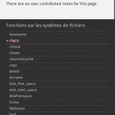
There are no user contributed notes for this page.
Fonctions sur les systèmes de fichiers
basename
chgrp
chmod
chown
clearstatcache
copy
delete
dirname
disk_​free_​space
disk_​total_​space
diskfreespace
fclose
fdatasync
feof