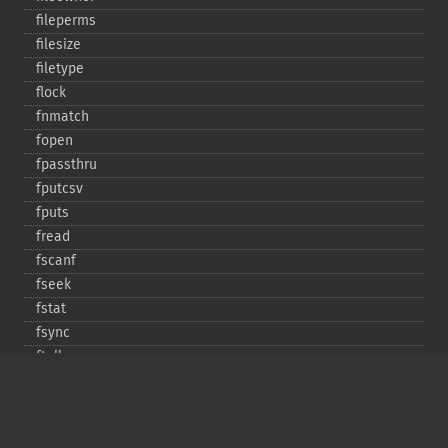
fileperms
filesize
filetype
flock
fnmatch
fopen
fpassthru
fputcsv
fputs
fread
fscanf
fseek
fstat
fsync
ftell
ftruncate
fwrite
glob