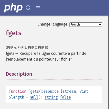
Change language:
fgets
(PHP 4, PHP 5, PHP 7, PHP 8)
fgets
—
Récupère la ligne courante à partir de
l'emplacement du pointeur sur fichier
Description
¶
function
fgets
(
resource
$stream
,
?
int
$length
=
null
):
string
|
false