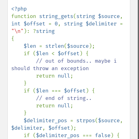
function 
string_gets
(
string $source
, 
int $offset 
= 
0
, 
string $delimiter 
= 
"\n"
): ?
{

$len 
= 
strlen
(
$source
);

    if (
$len 
< 
$offset
) {

// out of bounds.. maybe i 
should throw an exception

return 
null
;

    }

    if (
$len 
=== 
$offset
) {

// end of string..

return 
null
;

    }

$delimiter_pos 
= 
strpos
(
$source
, 
$delimiter
, 
$offset
);

    if (
$delimiter_pos 
=== 
false
) {
