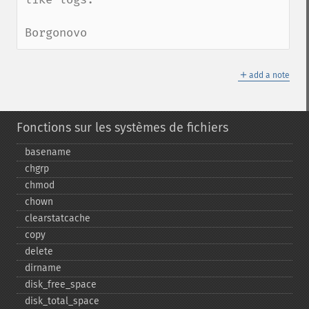
Borgonovo
＋
add a note
Fonctions sur les systèmes de fichiers
basename
chgrp
chmod
chown
clearstatcache
copy
delete
dirname
disk_​free_​space
disk_​total_​space