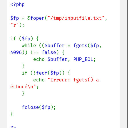
<?php

$fp 
= @
fopen
(
"/tmp/inputfile.txt"
, 
"r"
);

if (
$fp
) {

    while ((
$buffer 
= 
fgets
(
$fp
, 
4096
)) !== 
false
) {

        echo 
$buffer
, 
PHP_EOL
;

    }

    if (!
feof
(
$fp
)) {

        echo 
"Erreur: fgets() a 
échoué\n"
;

    }

fclose
(
$fp
);

}

?>