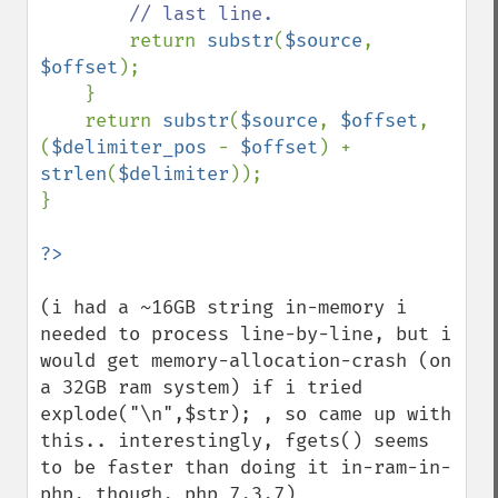
// last line.

return 
substr
(
$source
, 
$offset
);

    }

    return 
substr
(
$source
, 
$offset
, 
(
$delimiter_pos 
- 
$offset
) + 
strlen
(
$delimiter
));

}

(i had a ~16GB string in-memory i 
needed to process line-by-line, but i 
would get memory-allocation-crash (on 
a 32GB ram system) if i tried 
explode("\n",$str); , so came up with 
this.. interestingly, fgets() seems 
to be faster than doing it in-ram-in-
php, though. php 7.3.7)