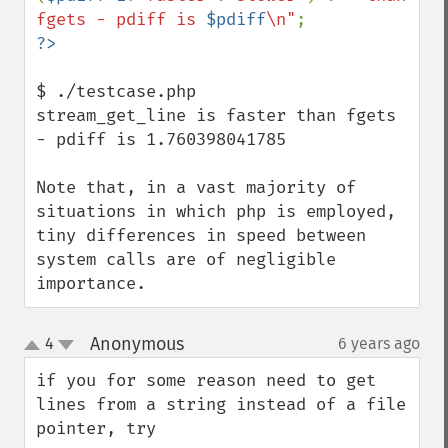
fgets - pdiff is 
$pdiff
\n"
$ ./testcase.php 

stream_get_line is faster than fgets 
- pdiff is 1.760398041785

Note that, in a vast majority of 
situations in which php is employed, 
tiny differences in speed between 
system calls are of negligible 
importance.
Anonymous
4
6 years ago
¶
up
down
if you for some reason need to get 
lines from a string instead of a file 
pointer, try
