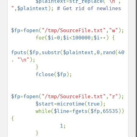
$plaintext
=
str_replace
(
"\n"
,
" 
"
,
$plaintext
); 
# Get rid of newlines

$fp
=
fopen
(
"/tmp/SourceFile.txt"
,
"w"
);

        for(
$i
=
0
;
$i
<
100000
;
$i
++) {

fputs
(
$fp
,
substr
(
$plaintext
,
0
,
rand
(
4096
,
6
. 
"\n"
);

        }

fclose
(
$fp
);

$fp
=
fopen
(
"/tmp/SourceFile.txt"
,
"r"
);

$start
=
microtime
(
true
);

        while(
$line
=
fgets
(
$fp
,
65535
)) 
{

1
;

        }
