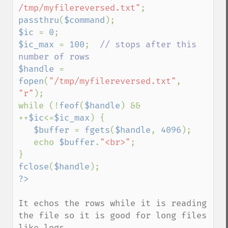
/tmp/myfilereversed.txt"
passthru
(
$command
$ic 
= 
0
$ic_max 
= 
100
;  
// stops after this 
$handle 
= 
fopen
(
"/tmp/myfilereversed.txt"
, 
"r"
);

while (!
feof
(
$handle
) && 
++
$ic
<=
$ic_max
) {

$buffer 
= 
fgets
(
$handle
, 
4096
);

   echo 
$buffer
.
"<br>"
;

fclose
(
$handle
It echos the rows while it is reading 
the file so it is good for long files 
like logs.
