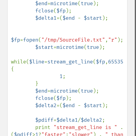
$end
=
microtime
(
true
);

fclose
(
$fp
);

$delta1
=(
$end 
- 
$start
);

$fp
=
fopen
(
"/tmp/SourceFile.txt"
,
"r"
);

$start
=
microtime
(
true
);

while(
$line
=
stream_get_line
(
$fp
,
65535
)) 
{

1
;

        }

$end
=
microtime
(
true
);

fclose
(
$fp
);

$delta2
=(
$end 
- 
$start
);

$pdiff
=
$delta1
/
$delta2
;

        print 
"stream_get_line is " 
. 
(
$pdiff
>
1
?
"faster"
:
"slower"
) . 
" than 