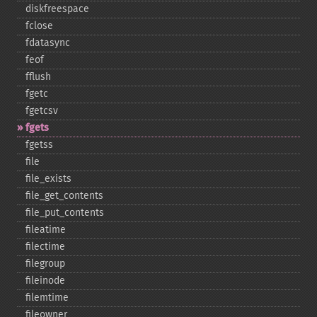
diskfreespace
fclose
fdatasync
feof
fflush
fgetc
fgetcsv
fgets
fgetss
file
file_​exists
file_​get_​contents
file_​put_​contents
fileatime
filectime
filegroup
fileinode
filemtime
fileowner