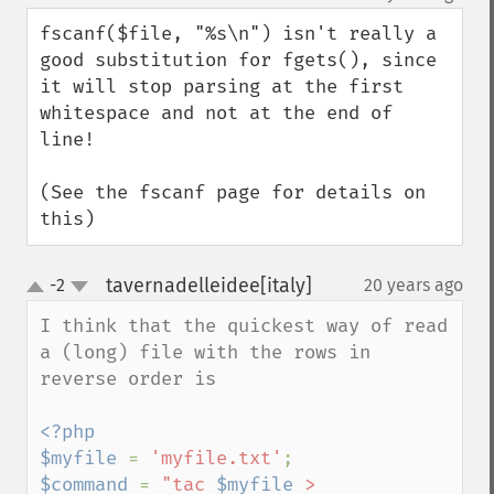
up
down
fscanf($file, "%s\n") isn't really a 
good substitution for fgets(), since 
it will stop parsing at the first 
whitespace and not at the end of 
line!

(See the fscanf page for details on 
this)
tavernadelleidee[italy]
-2
20 years ago
¶
up
down
I think that the quickest way of read 
a (long) file with the rows in  
reverse order is

<?php

$myfile 
= 
'myfile.txt'
$command 
= 
"tac 
$myfile
 > 