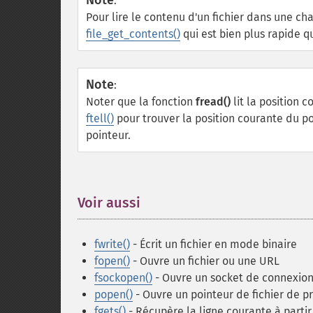
Note
:
Pour lire le contenu d'un fichier dans une ch
file_get_contents()
qui est bien plus rapide q
Note
:
Noter que la fonction
fread()
lit la position c
ftell()
pour trouver la position courante du po
pointeur.
Voir aussi
¶
fwrite()
- Écrit un fichier en mode binaire
fopen()
- Ouvre un fichier ou une URL
fsockopen()
- Ouvre un socket de connexion
popen()
- Ouvre un pointeur de fichier de p
fgets()
- Récupère la ligne courante à parti