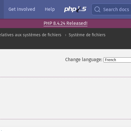
Get Involved
Help
Search docs
PHP 8.4.24 Released!
elatives aux systèmes de fichiers
Système de fichiers
Change language: