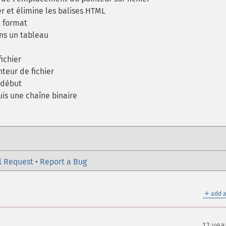
er et élimine les balises HTML
n format
dans un tableau
fichier
teur de fichier
 début
is une chaîne binaire
l Request
•
Report a Bug
＋
add a
12 yea