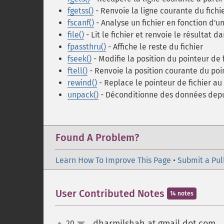
fgetss()
- Renvoie la ligne courante du fichi
fscanf()
- Analyse un fichier en fonction d'u
file()
- Lit le fichier et renvoie le résultat 
fpassthru()
- Affiche le reste du fichier
fseek()
- Modifie la position du pointeur de 
ftell()
- Renvoie la position courante du poin
rewind()
- Replace le pointeur de fichier au
unpack()
- Déconditionne des données depu
Found A Problem?
Learn How To Improve This Page
•
Submit a Pul
User Contributed Notes
14 notes
dharmilshah at gmail dot com
20
¶