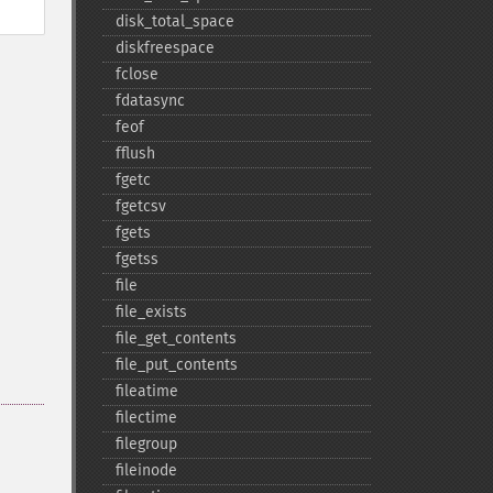
disk_​total_​space
diskfreespace
fclose
fdatasync
feof
fflush
fgetc
fgetcsv
fgets
fgetss
file
file_​exists
file_​get_​contents
file_​put_​contents
fileatime
filectime
filegroup
fileinode