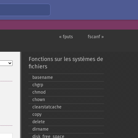
« fputs
fscanf »
Fonctions sur les systèmes de
fichiers
basename
chgrp
chmod
chown
clearstatcache
copy
delete
dirname
disk_​free_​space