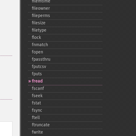
filemtime
fileowner
fileperms
filesize
filetype
flock
fnmatch
fopen
fpassthru
fputcsv
fputs
fread
fscanf
fseek
fstat
fsync
ftell
ftruncate
fwrite