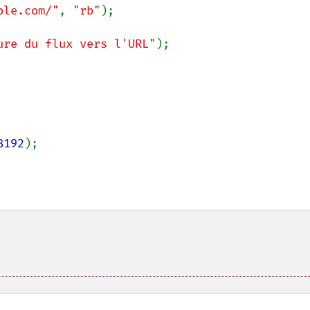
ple.com/"
, 
"rb"
);

ure du flux vers l'URL"
);

8192
);
