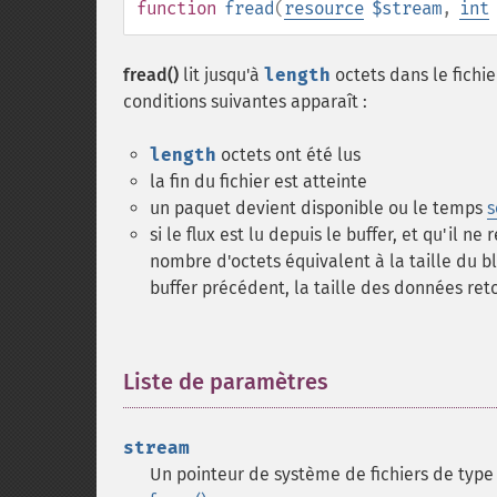
function
fread
(
resource
$stream
,
int
fread()
lit jusqu'à
length
octets dans le fichi
conditions suivantes apparaît :
length
octets ont été lus
la fin du fichier est atteinte
un paquet devient disponible ou le temps
s
si le flux est lu depuis le buffer, et qu'il n
nombre d'octets équivalent à la taille du b
buffer précédent, la taille des données reto
Liste de paramètres
¶
stream
Un pointeur de système de fichiers de typ