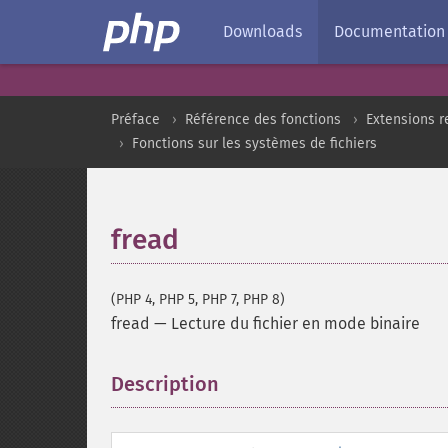
Downloads
Documentation
Préface
Référence des fonctions
Extensions r
Fonctions sur les systèmes de fichiers
fread
(PHP 4, PHP 5, PHP 7, PHP 8)
fread
—
Lecture du fichier en mode binaire
Description
¶