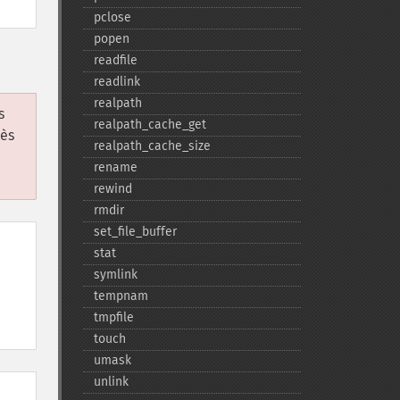
pclose
popen
readfile
readlink
realpath
s
realpath_​cache_​get
rès
realpath_​cache_​size
rename
rewind
rmdir
set_​file_​buffer
stat
symlink
tempnam
tmpfile
touch
umask
unlink