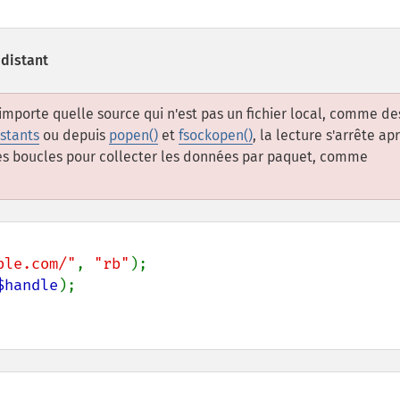
 distant
'importe quelle source qui n'est pas un fichier local, comme de
istants
ou depuis
popen()
et
fsockopen()
, la lecture s'arrête ap
 des boucles pour collecter les données par paquet, comme
ple.com/"
, 
"rb"
$handle