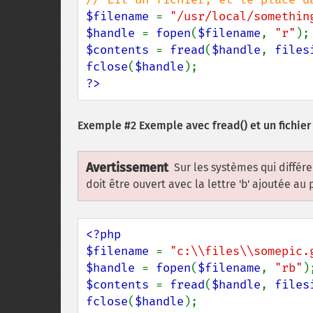
$filename 
= 
"/usr/local/somethin
$handle 
= 
fopen
(
$filename
, 
"r"
$contents 
= 
fread
(
$handle
, 
files
fclose
(
$handle
?>
Exemple #2 Exemple avec
fread()
et un fichier
Avertissement
Sur les systèmes qui différen
doit être ouvert avec la lettre 'b' ajoutée 
<?php

$filename 
= 
"c:\\files\\somepic.
$handle 
= 
fopen
(
$filename
, 
"rb"
$contents 
= 
fread
(
$handle
, 
files
fclose
(
$handle