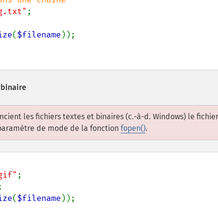
g.txt"
ize
(
$filename
 binaire
cient les fichiers textes et binaires (c.-à-d. Windows) le fichie
au paramètre de mode de la fonction
fopen()
.
gif"
ize
(
$filename