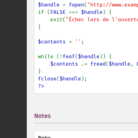
$handle 
= 
fopen
(
"http://www.exam
if (
FALSE 
=== 
$handle
) {

    exit(
"Échec lors de l'ouvert
}

$contents 
= 
''
;

while (!
feof
(
$handle
)) {

$contents 
.= 
fread
(
$handle
, 
fclose
(
$handle
?>
Notes
¶