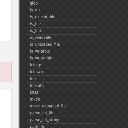
glob
is_​dir
is_​executable
is_​file
is_​link
is_​readable
is_​uploaded_​file
is_​writable
is_​writeable
lchgrp
r
lchown
link
linkinfo
lstat
mkdir
move_​uploaded_​file
parse_​ini_​file
parse_​ini_​string
pathinfo