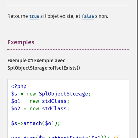
Retourne
si l'objet existe, et
sinon.
true
false
Exemples
¶
Exemple #1 Exemple avec
SplObjectStorage::offsetExists()
<?php

$s 
= new 
SplObjectStorage
$o1 
= new 
stdClass
$o2 
= new 
stdClass
;

$s
->
attach
(
$o1
);
