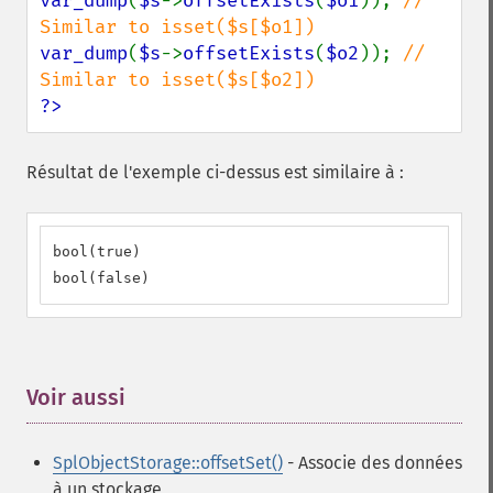
var_dump
(
$s
->
offsetExists
(
$o1
)); 
// 
var_dump
(
$s
->
offsetExists
(
$o2
)); 
// 
?>
Résultat de l'exemple ci-dessus est similaire à :
bool(true)

bool(false)
Voir aussi
¶
SplObjectStorage::offsetSet()
- Associe des données
à un stockage