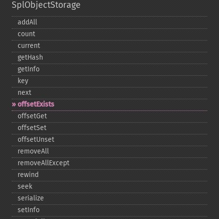
SplObjectStorage
addAll
count
current
getHash
getInfo
key
next
offsetExists
offsetGet
offsetSet
offsetUnset
removeAll
removeAllExcept
rewind
seek
serialize
setInfo