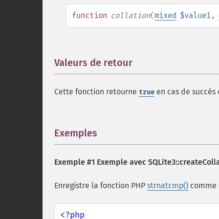
function
collation
(
mixed
$value1
,
Valeurs de retour
¶
Cette fonction retourne
en cas de succès
true
Exemples
¶
Exemple #1 Exemple avec
SQLite3::createColla
Enregistre la fonction PHP
strnatcmp()
comme s
<?php
