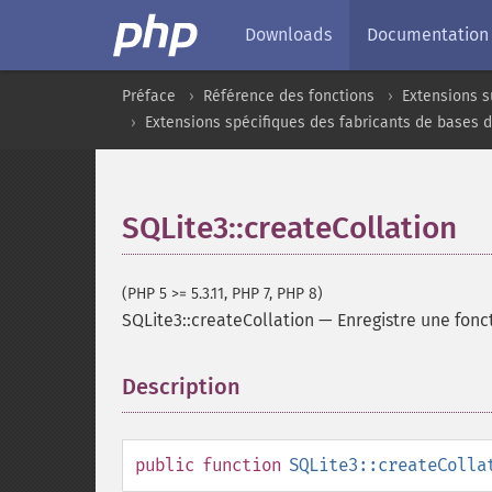
Downloads
Documentation
Préface
Référence des fonctions
Extensions s
Extensions spécifiques des fabricants de bases 
SQLite3::createCollation
(PHP 5 >= 5.3.11, PHP 7, PHP 8)
SQLite3::createCollation
—
Enregistre une fonc
Description
¶
public
function
SQLite3::createColla