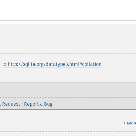
 :
» http://sqlite.org/datatype3.html#collation
l Request
•
Report a Bug
＋
add a