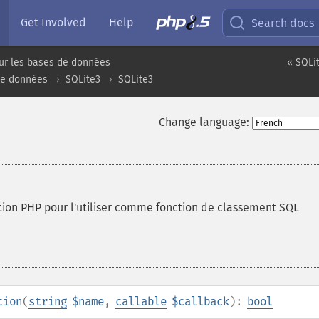
Get Involved
Help
Search docs
ur les bases de données
« SQLi
de données
SQLite3
SQLite3
Change language:
tion PHP pour l'utiliser comme fonction de classement SQL
tion
(
string
$name
,
callable
$callback
):
bool