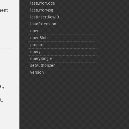
lastErrorCode
ment
lastErrorMsg
lastInsertRowID
loadExtension
open
openBlob
prepare
query
querySingle
setAuthorizer
version
l,
t,