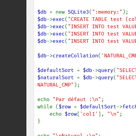
$db 
= new 
SQLite3
(
":memory:"
$db
->
exec
(
"CREATE TABLE test (co
$db
->
exec
(
"INSERT INTO test VALU
$db
->
exec
(
"INSERT INTO test VALU
$db
->
exec
(
"INSERT INTO test VALU
$db
->
createCollation
(
'NATURAL_CM
$defaultSort 
= 
$db
->
query
(
"SELEC
$naturalSort 
= 
$db
->
query
(
"SELEC
NATURAL_CMP"
);

echo 
"Par défaut :\n"
;

while (
$row 
= 
$defaultSort
->
fetc
    echo 
$row
[
'col1'
], 
"\n"
;

}

echo 
"\nNaturel :\n"
;
