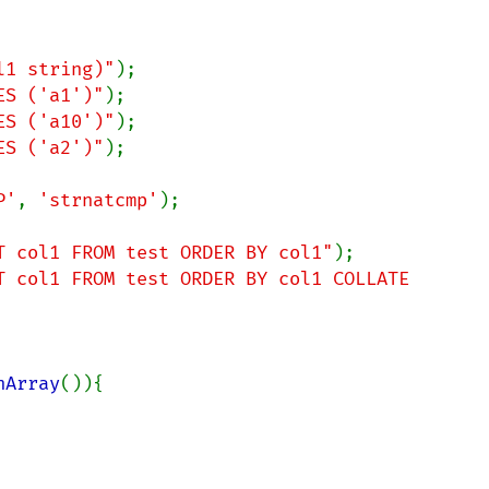
l1 string)"
ES ('a1')"
ES ('a10')"
ES ('a2')"
);

P'
, 
'strnatcmp'
);

T col1 FROM test ORDER BY col1"
T col1 FROM test ORDER BY col1 COLLATE 
hArray
()){
