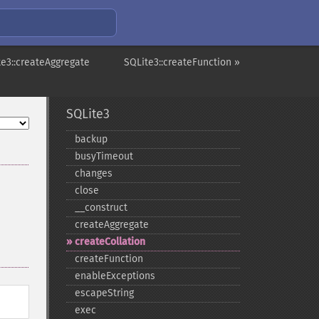
te3::createAggregate
SQLite3::createFunction »
SQLite3
backup
busyTimeout
changes
close
_​_​construct
createAggregate
createCollation
createFunction
enableExceptions
escapeString
exec