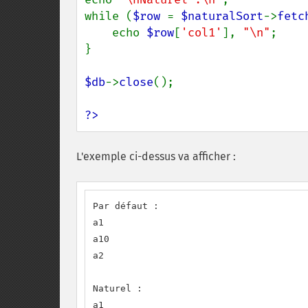
while (
$row 
= 
$naturalSort
->
fetc
    echo 
$row
[
'col1'
], 
"\n"
;

}

$db
->
close
();

?>
L'exemple ci-dessus va afficher :
Par défaut :

a1

a10

a2

Naturel :

a1
