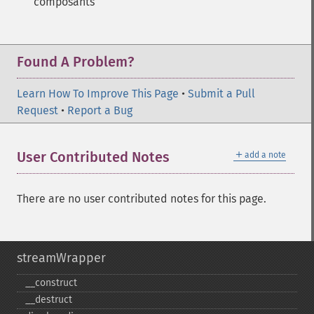
composants
Found A Problem?
Learn How To Improve This Page
•
Submit a Pull
Request
•
Report a Bug
＋
User Contributed Notes
add a note
There are no user contributed notes for this page.
streamWrapper
_​_​construct
_​_​destruct