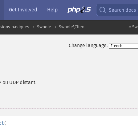
Get Involved
Help
Search docs
sions basiques
Swoole
Swoole\Client
« Sw
Change language:
 ou UDP distant.
ct
(