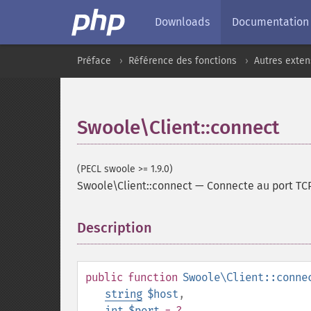
Downloads
Documentation
Préface
Référence des fonctions
Autres exten
Swoole\Client::connect
(PECL swoole >= 1.9.0)
Swoole\Client::connect
—
Connecte au port TCP
Description
¶
public
function
Swoole\Client::conne
string
$host
,
int
$port
= ?
,