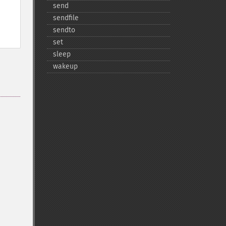
send
sendfile
sendto
set
sleep
wakeup