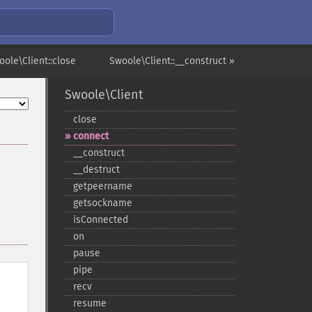
oole\Client::close
Swoole\Client::__construct »
Swoole\Client
close
connect
_​_​construct
_​_​destruct
getpeername
getsockname
isConnected
on
pause
pipe
recv
resume