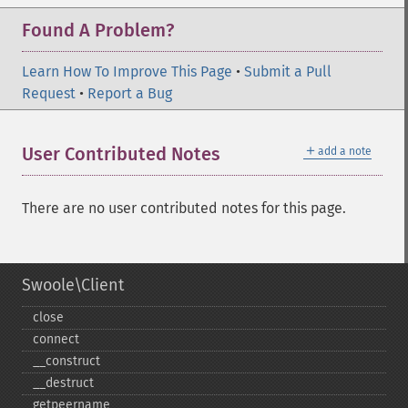
Found A Problem?
Learn How To Improve This Page
•
Submit a Pull
Request
•
Report a Bug
＋
User Contributed Notes
add a note
There are no user contributed notes for this page.
Swoole\Client
close
connect
_​_​construct
_​_​destruct
getpeername