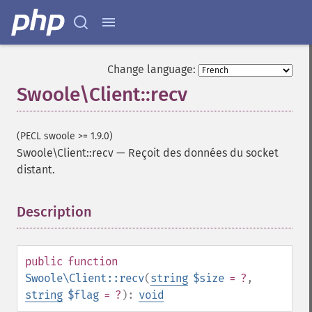
Change language:
Swoole\Client::recv
(PECL swoole >= 1.9.0)
Swoole\Client::recv
—
Reçoit des données du socket
distant.
Description
¶
public
function
Swoole\Client::recv
(
string
$size
= ?
,
string
$flag
= ?
):
void