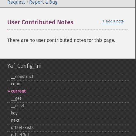
Request
•
Report a Bug
＋
User Contributed Notes
add a note
There are no user contributed notes for this page.
Yaf_Config_Ini
_​_​construct
count
current
_​_​get
_​_​isset
key
next
offsetExists
offsetGet