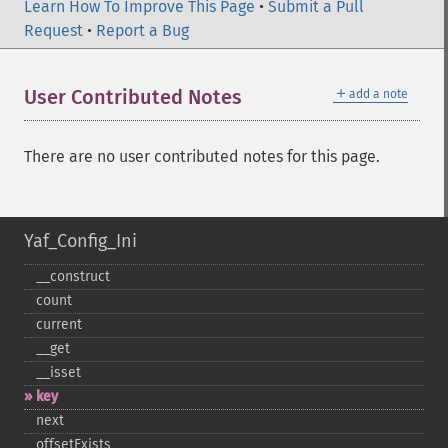
Learn How To Improve This Page
•
Submit a Pull
Request
•
Report a Bug
＋
User Contributed Notes
add a note
There are no user contributed notes for this page.
Yaf_Config_Ini
_​_​construct
count
current
_​_​get
_​_​isset
key
next
offsetExists