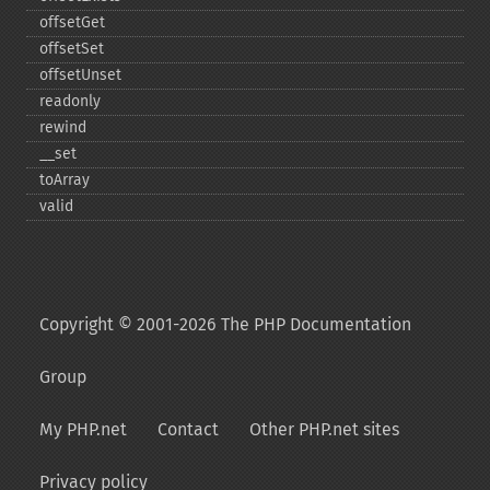
offsetGet
offsetSet
offsetUnset
readonly
rewind
_​_​set
toArray
valid
Copyright © 2001-2026 The PHP Documentation
Group
My PHP.net
Contact
Other PHP.net sites
Privacy policy