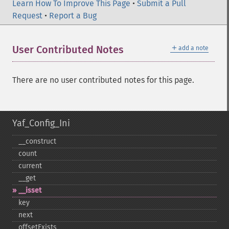
Learn How To Improve This Page
•
Submit a Pull
Request
•
Report a Bug
＋
User Contributed Notes
add a note
There are no user contributed notes for this page.
Yaf_Config_Ini
_​_​construct
count
current
_​_​get
_​_​isset
key
next
offsetExists