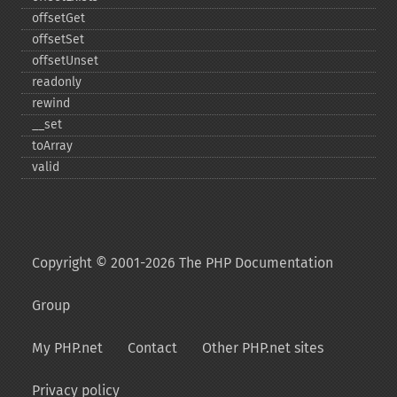
offsetGet
offsetSet
offsetUnset
readonly
rewind
_​_​set
toArray
valid
Copyright © 2001-2026 The PHP Documentation
Group
My PHP.net
Contact
Other PHP.net sites
Privacy policy