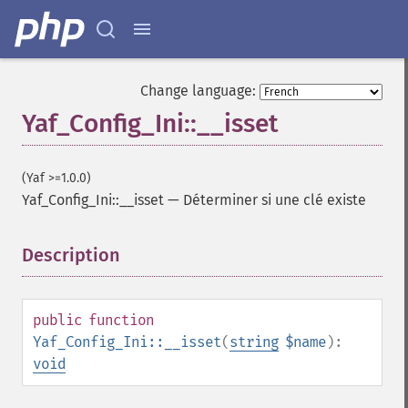
Change language:
Yaf_Config_Ini::__isset
(Yaf >=1.0.0)
Yaf_Config_Ini::__isset
—
Déterminer si une clé existe
Description
¶
public
function
Yaf_Config_Ini::__isset
(
string
$name
):
void