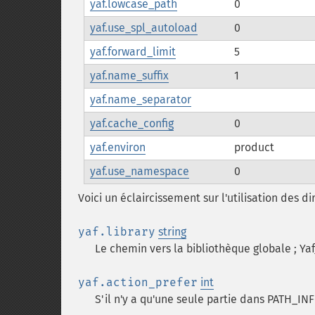
yaf.lowcase_path
0
yaf.use_spl_autoload
0
yaf.forward_limit
5
yaf.name_suffix
1
yaf.name_separator
yaf.cache_config
0
yaf.environ
product
yaf.use_namespace
0
Voici un éclaircissement sur l'utilisation des di
yaf.library
string
Le chemin vers la bibliothèque globale ; Ya
yaf.action_prefer
int
S'il n'y a qu'une seule partie dans PATH_IN