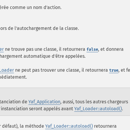
sidérée comme un nom d'action.
lors de l'autochargement de la classe.
er
ne trouve pas une classe, il retournera
, et donnera
false
 chargement automatique d'être appelées.
Loader
ne peut pas trouver une classe, il retournera
, et f
true
médiatement.
stanciation de
Yaf_Application
, aussi, tous les autres chargeurs
'instanciation seront appelés avant
Yaf_Loader::autoload()
.
ar défaut), la méthode
Yaf_Loader::autoload()
retournera