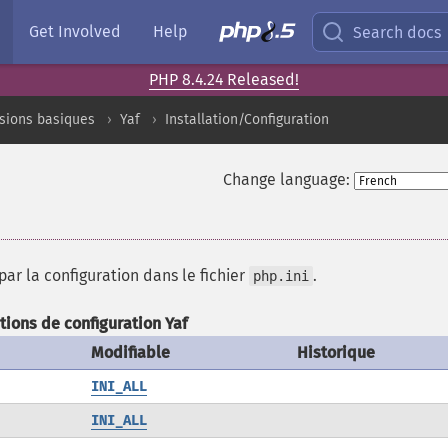
Get Involved
Help
Search docs
PHP 8.4.24 Released!
sions basiques
Yaf
Installation/Configuration
Change language:
ar la configuration dans le fichier
.
php.ini
tions de configuration Yaf
Modifiable
Historique
INI_ALL
INI_ALL