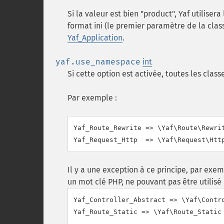
Si la valeur est bien "product", Yaf utilise
format ini (le premier paramètre de la cla
Yaf_Application
.
yaf.use_namespace
int
Si cette option est activée, toutes les cla
Par exemple :
Yaf_Route_Rewrite => \Yaf\Route\Rewrit
Il y a une exception à ce principe, par exe
un mot clé PHP, ne pouvant pas être utilisé
Yaf_Controller_Abstract => \Yaf\Contro
Yaf_Route_Static => \Yaf\Route_Static
