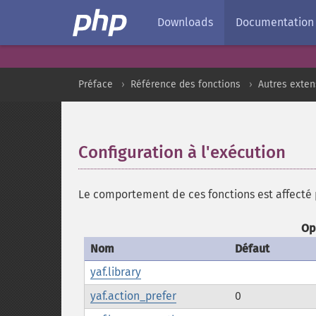
Downloads
Documentation
Préface
Référence des fonctions
Autres exten
Configuration à l'exécution
¶
Le comportement de ces fonctions est affecté p
Op
Nom
Défaut
yaf.library
yaf.action_prefer
0