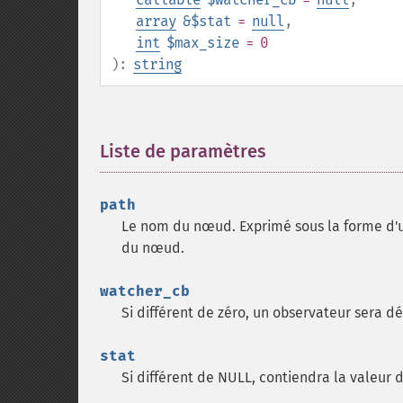
array
&$stat
=
null
,
int
$max_size
= 0
):
string
Liste de paramètres
¶
path
Le nom du nœud. Exprimé sous la forme d'u
du nœud.
watcher_cb
Si différent de zéro, un observateur sera déf
stat
Si différent de NULL, contiendra la valeur d