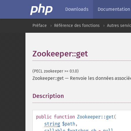
Downloads
Documentation
Préface
Référence des fonctions
Autres servi
Zookeeper::get
(PECL zookeeper >= 0.1.0)
Zookeeper::get
—
Renvoie les données associ
Description
¶
public
function
Zookeeper::get
(
string
$path
,
callable
$watcher_cb
=
null
,