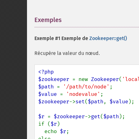
Exemples
¶
Exemple #1 Exemple de
Zookeeper::get()
Récupère la valeur du nœud.
<?php

$zookeeper 
= new 
Zookeeper
(
'loca
$path 
= 
'/path/to/node'
$value 
= 
'nodevalue'
$zookeeper
->
set
(
$path
, 
$value
);

$r 
= 
$zookeeper
->
get
(
$path
);

if (
$r
)

  echo 
$r
;

else
