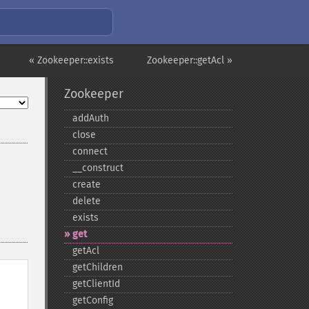
« Zookeeper::exists
Zookeeper::getAcl »
Zookeeper
addAuth
close
connect
_​_​construct
create
delete
exists
get
getAcl
getChildren
getClientId
getConfig