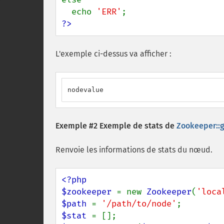
  echo 
'ERR'
?>
L'exemple ci-dessus va afficher :
nodevalue
Exemple #2 Exemple de stats de
Zookeeper::g
Renvoie les informations de stats du nœud.
<?php

$zookeeper 
= new 
Zookeeper
(
'loca
$path 
= 
'/path/to/node'
$stat 