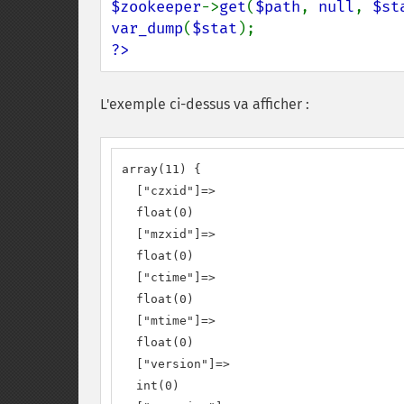
$zookeeper
->
get
(
$path
, 
null
, 
$st
var_dump
(
$stat
?>
L'exemple ci-dessus va afficher :
array(11) {

  ["czxid"]=>

  float(0)

  ["mzxid"]=>

  float(0)

  ["ctime"]=>

  float(0)

  ["mtime"]=>

  float(0)

  ["version"]=>

  int(0)
