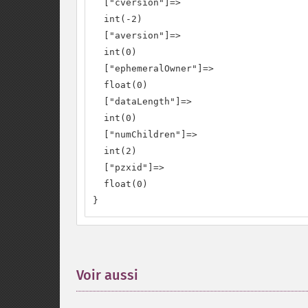
  ["cversion"]=>

  int(-2)

  ["aversion"]=>

  int(0)

  ["ephemeralOwner"]=>

  float(0)

  ["dataLength"]=>

  int(0)

  ["numChildren"]=>

  int(2)

  ["pzxid"]=>

  float(0)

}
Voir aussi
¶