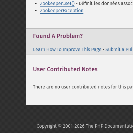
Zookeeper::set()
- Définit les données asso
ZookeeperException
Found A Problem?
Learn How To Improve This Page
•
Submit a Pul
User Contributed Notes
There are no user contributed notes for this pa
Copyright © 2001-2026 The PHP Documentati