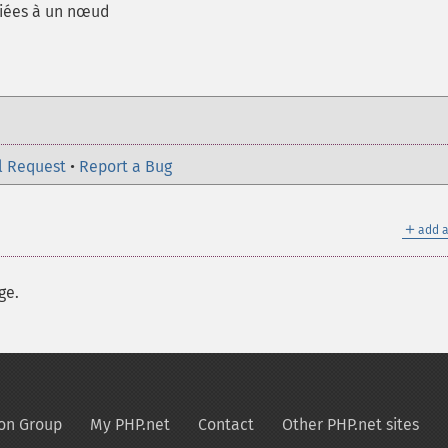
ciées à un nœud
l Request
•
Report a Bug
＋
add a
ge.
on Group
My PHP.net
Contact
Other PHP.net sites