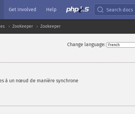
Get Involved
Help
Search docs
ces
ZooKeeper
Zookeeper
Change language:
ées à un nœud de manière synchrone