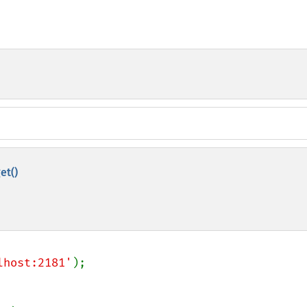
et()
lhost:2181'