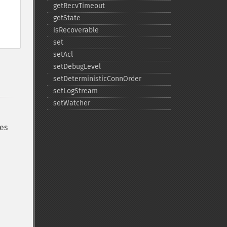
getRecvTimeout
getState
isRecoverable
set
setAcl
setDebugLevel
setDeterministicConnOrder
setLogStream
setWatcher
res