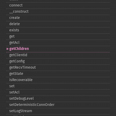
connect
_​_​construct
create
delete
exists
get
getAcl
getChildren
getClientId
getConfig
getRecvTimeout
getState
isRecoverable
set
setAcl
setDebugLevel
setDeterministicConnOrder
setLogStream