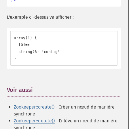
L'exemple ci-dessus va afficher :
array(1) {

  [0]=>

  string(6) "config"

}
Voir aussi
¶
Zookeeper::create()
- Créer un nœud de manière
synchrone
Zookeeper::delete()
- Enlève un nœud de manière
synchrone