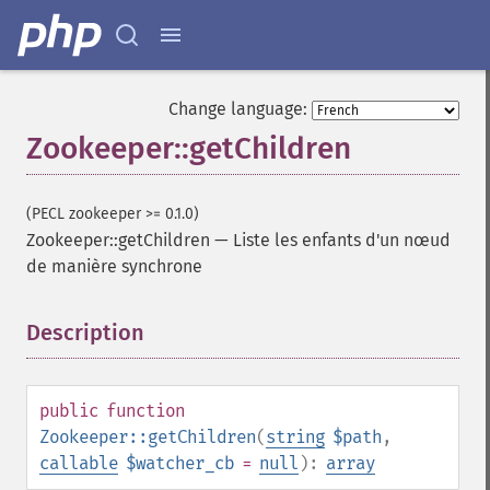
Change language:
Zookeeper::getChildren
(PECL zookeeper >= 0.1.0)
Zookeeper::getChildren
—
Liste les enfants d'un nœud
de manière synchrone
Description
¶
public
function
Zookeeper::getChildren
(
string
$path
,
callable
$watcher_cb
=
null
):
array