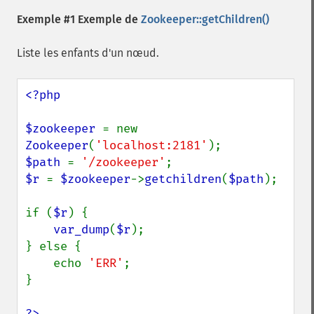
Exemple #1 Exemple de
Zookeeper::getChildren()
Liste les enfants d'un nœud.
<?php

$zookeeper 
= new 
Zookeeper
(
'localhost:2181'
$path 
= 
'/zookeeper'
$r 
= 
$zookeeper
->
getchildren
(
$path
);

if (
$r
) {

var_dump
(
$r
);

} else {

    echo 
'ERR'
;

}

?>