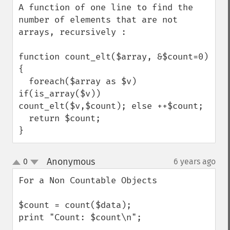
A function of one line to find the 
number of elements that are not 
arrays, recursively :

function count_elt($array, &$count=0)
{

  foreach($array as $v) 
if(is_array($v)) 
count_elt($v,$count); else ++$count;

  return $count;

}
Anonymous
0
6 years ago
¶
up
down
For a Non Countable Objects

$count = count($data);

print "Count: $count\n";
