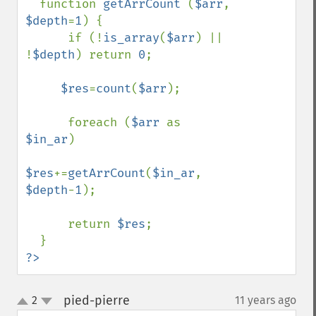
function 
getArrCount 
(
$arr
, 
$depth
=
1
) {

      if (!
is_array
(
$arr
) || 
!
$depth
) return 
0
;

$res
=
count
(
$arr
);

      foreach (
$arr 
as 
$in_ar
)

$res
+=
getArrCount
(
$in_ar
, 
$depth
-
1
);

      return 
$res
;

?>
pied-pierre
2
11 years ago
¶
up
down