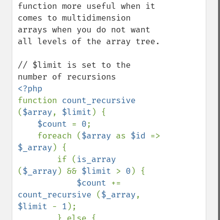
function more useful when it 
comes to multidimension 
arrays when you do not want 
all levels of the array tree.

// $limit is set to the 
function 
count_recursive 
(
$array
, 
$limit
) {

$count 
= 
0
;

    foreach (
$array 
as 
$id 
=> 
$_array
) {

        if (
is_array 
(
$_array
) && 
$limit 
> 
0
) {

$count 
+= 
count_recursive 
(
$_array
, 
$limit 
- 
1
);

        } else {
