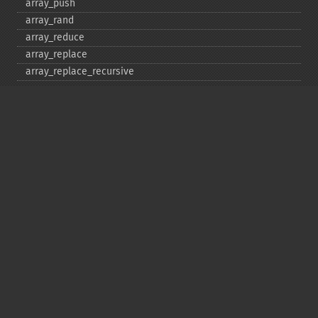
array_​push
array_​rand
array_​reduce
array_​replace
array_​replace_​recursive
array_​reverse
array_​search
array_​shift
array_​slice
array_​splice
array_​sum
array_​udiff
array_​udiff_​assoc
array_​udiff_​uassoc
array_​uintersect
array_​uintersect_​assoc
array_​uintersect_​uassoc
array_​unique
array_​unshift