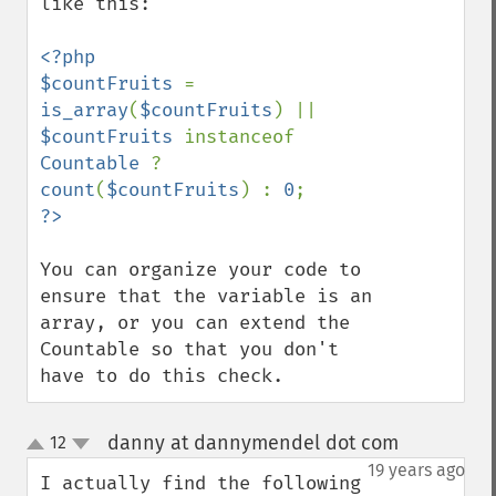
like this:

<?php

$countFruits 
= 
is_array
(
$countFruits
) || 
$countFruits 
instanceof 
Countable 
? 
count
(
$countFruits
) : 
0
You can organize your code to 
ensure that the variable is an 
array, or you can extend the 
Countable so that you don't 
have to do this check.
danny at dannymendel dot com
12
¶
up
down
19 years ago
I actually find the following 