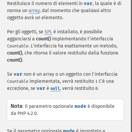
Restituisce il numero di elementi in
var
, la quale è di
norma un
array
, dal momento che qualsiasi altro
oggetto avrà un elemento.
Per gli oggetti, se
SPL
è installato, è possibile
agganciarsi a
count()
implementando l'interfaccia
. L'interfaccia ha esattamente un metodo,
Countable
count()
, che ritorna il valore restituito dalla funzione
count()
.
Se
var
non è un array o un oggetto con l'interfaccia
implementata, verrà restituito
C'è una
Countable
1
eccezione, se
var
è
, verrà restituito
.
null
0
Nota
:
Il parametro opzionale
mode
è disponibile
da PHP 4.2.0.
Se il parametro opzionale
mode
è impostato a