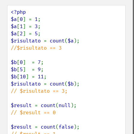
<?php

$a
[
0
] = 
1
$a
[
1
] = 
3
$a
[
2
] = 
5
$risultato 
= 
count
(
$a
//$risultato == 3

$b
[
0
]  = 
7
$b
[
5
]  = 
9
$b
[
10
] = 
11
$risultato 
= 
count
(
$b
// $risultato == 3;

$result 
= 
count
(
null
// $result == 0

$result 
= 
count
(
false