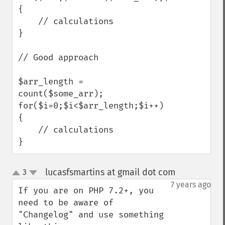
{

    // calculations

}

// Good approach

$arr_length = 
count($some_arr);

for($i=0;$i<$arr_length;$i++)

{

    // calculations

}
lucasfsmartins at gmail dot com
3
¶
up
down
7 years ago
If you are on PHP 7.2+, you 
need to be aware of 
"Changelog" and use something 