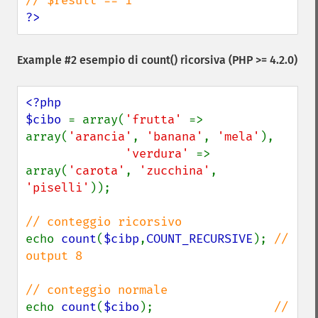
?>
Example #2 esempio di
count()
ricorsiva (PHP >= 4.2.0)
<?php

$cibo 
= array(
'frutta' 
=> 
array(
'arancia'
, 
'banana'
, 
'mela'
),

'verdura' 
=> 
array(
'carota'
, 
'zucchina'
, 
'piselli'
));

echo 
count
(
$cibp
,
COUNT_RECURSIVE
); 
// 
output 8

echo 
count
(
$cibo
);                 
// 