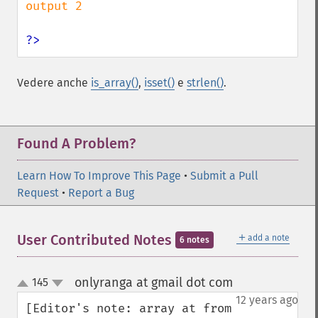
output 2

?>
Vedere anche
is_array()
,
isset()
e
strlen()
.
Found A Problem?
Learn How To Improve This Page
•
Submit a Pull
Request
•
Report a Bug
＋
User Contributed Notes
add a note
6 notes
onlyranga at gmail dot com
145
¶
up
down
12 years ago
[Editor's note: array at from 