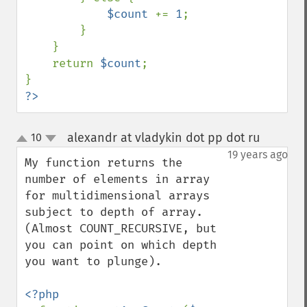
$count 
+= 
1
;

        }

    }

    return 
$count
;

?>
alexandr at vladykin dot pp dot ru
10
¶
up
down
19 years ago
My function returns the 
number of elements in array 
for multidimensional arrays 
subject to depth of array. 
(Almost COUNT_RECURSIVE, but 
you can point on which depth 
you want to plunge).

<?php
