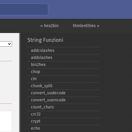
« hex2bin
htmlentities »
String Funzioni
addcslashes
addslashes
bin2hex
chop
chr
chunk_​split
convert_​uudecode
convert_​uuencode
count_​chars
crc32
crypt
echo