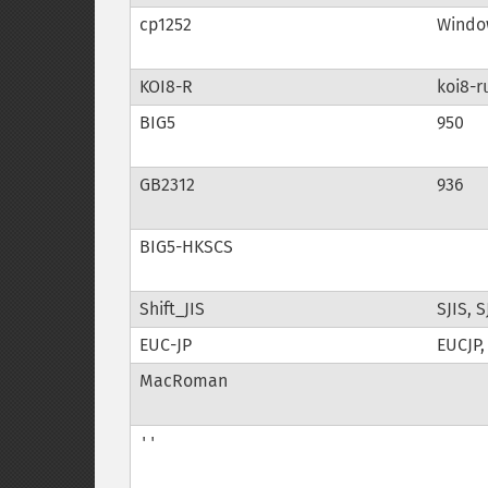
cp1252
Window
KOI8-R
koi8-r
BIG5
950
GB2312
936
BIG5-HKSCS
Shift_JIS
SJIS, 
EUC-JP
EUCJP,
MacRoman
''