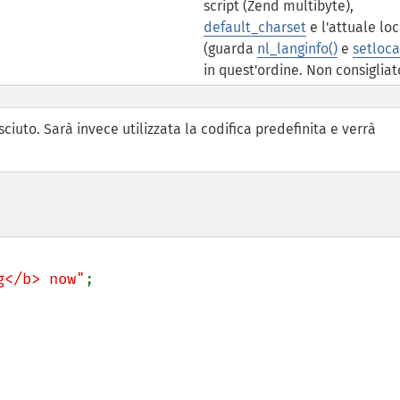
script (Zend multibyte),
default_charset
e l'attuale lo
(guarda
nl_langinfo()
e
setloca
in quest'ordine. Non consigliat
sciuto. Sarà invece utilizzata la codifica predefinita e verrà
g</b> now"
;
