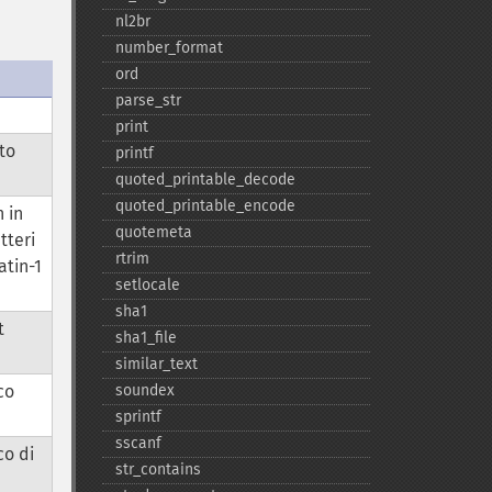
nl2br
number_​format
ord
parse_​str
print
ato
printf
quoted_​printable_​decode
quoted_​printable_​encode
 in
quotemeta
tteri
rtrim
atin-1
setlocale
sha1
t
sha1_​file
similar_​text
soundex
ico
sprintf
sscanf
co di
str_​contains