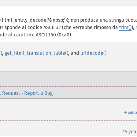
(html_entity_decode('&nbsp;')); non produca una stringa vuota
orrisponde al codice ASCII 32 (che verrebbe rimosso da
trim()
),
nde al carattere ASCII 160 (0xa0).
)
,
get_html_translation_table()
, and
urldecode()
.
l Request
•
Report a Bug
＋
add a
15 yea