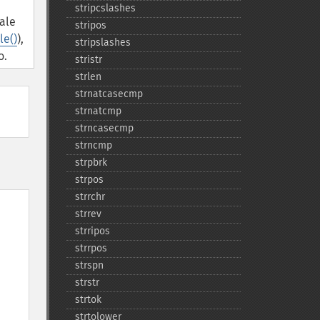
stripcslashes
cale
stripos
le()
),
stripslashes
o.
stristr
strlen
strnatcasecmp
strnatcmp
strncasecmp
strncmp
strpbrk
strpos
strrchr
strrev
strripos
strrpos
strspn
strstr
strtok
strtolower