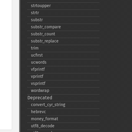
strtoupper
strtr
substr
substr_​compare
substr_​count
substr_​replace
trim
ucfirst
ucwords
vfprintf
vprintf
vsprintf
wordwrap
Deprecated
convert_​cyr_​string
hebrevc
money_​format
utf8_​decode