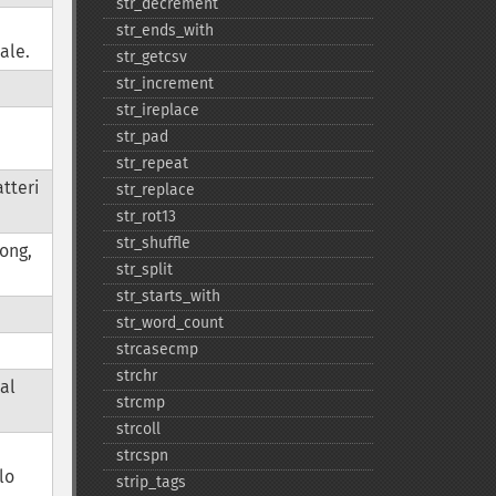
str_​decrement
str_​ends_​with
ale.
str_​getcsv
str_​increment
str_​ireplace
str_​pad
str_​repeat
atteri
str_​replace
str_​rot13
str_​shuffle
ong,
str_​split
str_​starts_​with
str_​word_​count
strcasecmp
strchr
dal
strcmp
strcoll
strcspn
lo
strip_​tags