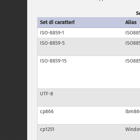
S
Set di caratteri
Alias
ISO-8859-1
ISO88
ISO-8859-5
ISO88
ISO-8859-15
ISO88
UTF-8
cp866
ibm86
cp1251
Window