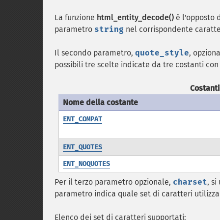
La funzione
html_entity_decode()
è l'opposto 
parametro
string
nel corrispondente caratte
Il secondo parametro,
quote_style
, opziona
possibili tre scelte indicate da tre costanti co
Costanti
Nome della costante
ENT_COMPAT
ENT_QUOTES
ENT_NOQUOTES
Per il terzo parametro opzionale,
charset
, s
parametro indica quale set di caratteri utilizz
Elenco dei set di caratteri supportati: