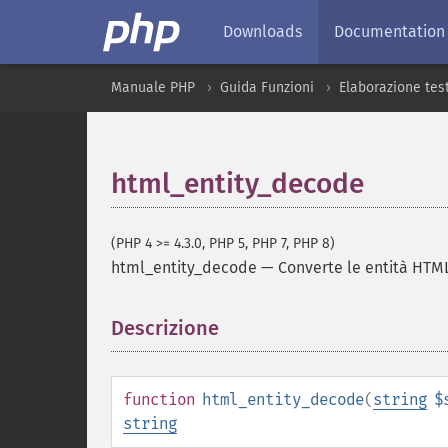
Downloads
Documentation
Manuale PHP
Guida Funzioni
Elaborazione tes
html_entity_decode
(PHP 4 >= 4.3.0, PHP 5, PHP 7, PHP 8)
html_entity_decode
—
Converte le entità HTML
Descrizione
¶
function
html_entity_decode
(
string
$
string