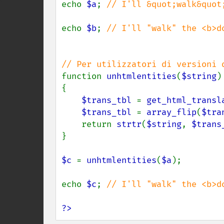
echo 
$a
; 
// I'll &quot;walk&quot
echo 
$b
; 
// I'll "walk" the <b>do
function 
unhtmlentities
(
$string
) 
{

$trans_tbl 
= 
get_html_transl
$trans_tbl 
= 
array_flip
(
$tra
    return 
strtr
(
$string
, 
$trans
}

$c 
= 
unhtmlentities
(
$a
);

echo 
$c
; 
// I'll "walk" the <b>do
?>