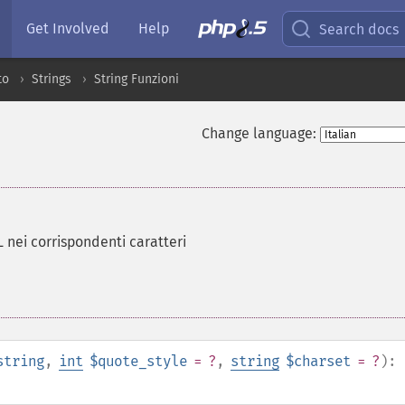
Get Involved
Help
Search docs
to
Strings
String Funzioni
Change language:
 nei corrispondenti caratteri
string
,
int
$quote_style
= ?
,
string
$charset
= ?
):