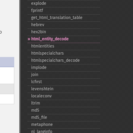
explode
fprintf
get_​html_​translation_​table
hebrev
o
hex2bin
html_​entity_​decode
htmlentities
htmlspecialchars
htmlspecialchars_​decode
implode
i
join
lcfirst
levenshtein
localeconv
ltrim
md5
md5_​file
metaphone
nl_​langinfo