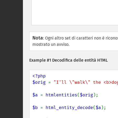
Nota
:
Ogni altro set di caratteri non è ricono
mostrato un avviso.
Example #1 Decodifica delle entità HTML
<?php

$orig 
= 
"I'll \"walk\" the <b>do
$a 
= 
htmlentities
(
$orig
);

$b 
= 
html_entity_decode
(
$a
);
