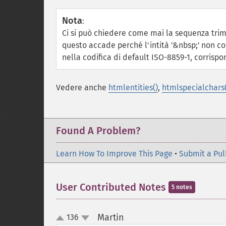
Nota
:
Ci si può chiedere come mai la sequenza trim
questo accade perché l'intità '&nbsp;' non c
nella codifica di default ISO-8859-1, corrispo
Vedere anche
htmlentities()
,
htmlspecialchars(
Found A Problem?
Learn How To Improve This Page
•
Submit a Pul
User Contributed Notes
5 notes
Martin
136
¶
up