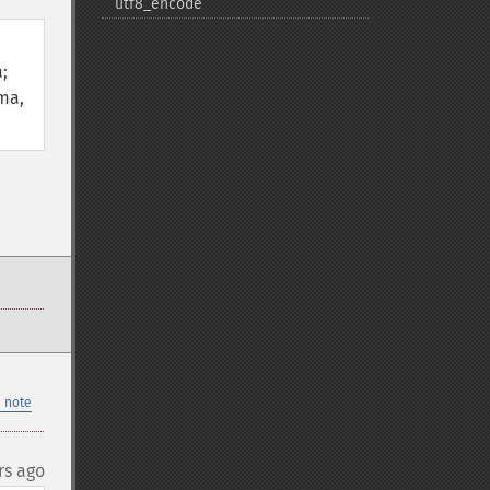
utf8_​encode
;
 ma,
 note
rs ago