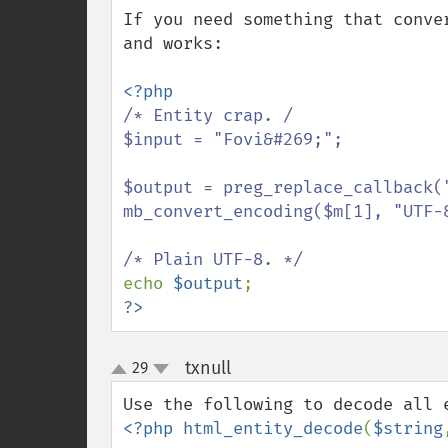
down
If you need something that conve
and works:

/* Entity crap. /

$input = "Fovi&#269;";

$output = preg_replace_callback(
mb_convert_encoding($m[1], "UTF-8
echo 
$output
?>
txnull
29
¶
up
down
<?php html_entity_decode
(
$string