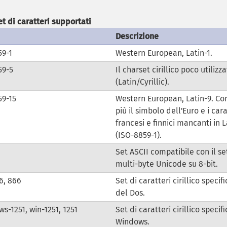
et di caratteri supportati
Descrizione
59-1
Western European, Latin-1.
59-5
Il charset cirillico poco utilizz
(Latin/Cyrillic).
59-15
Western European, Latin-9. Con
più il simbolo dell'Euro e i cara
francesi e finnici mancanti in L
(ISO-8859-1).
Set ASCII compatibile con il se
multi-byte Unicode su 8-bit.
6, 866
Set di caratteri cirillico specif
del Dos.
s-1251, win-1251, 1251
Set di caratteri cirillico specifi
Windows.