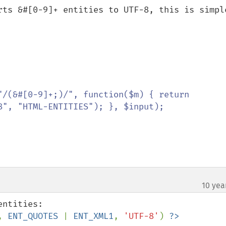
rts &#[0-9]+ entities to UTF-8, this is simple
"/(&#[0-9]+;)/", function($m) { return 
", "HTML-ENTITIES"); }, $input);

10 yea
, 
ENT_QUOTES 
| 
ENT_XML1
, 
'UTF-8'
) 