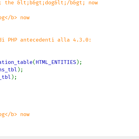
; the &lt;b&gt;dog&lt;/b&gt; now

g</b> now



ation_table
(
HTML_ENTITIES
);

ns_tbl
);

_tbl
);

g</b> now
