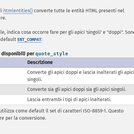
di
htmlentities()
converte tutte le entità HTML presenti nel
re.
le, indica cosa occorre fare per gli apici 'singoli' e "doppi". Son
n default
:
ENT_COMPAT
 disponibili per
quote_style
Descrizione
Converte gli apici doppi e lascia inalterati gli apic
singoli.
Converte sia gli apici doppi sia gli apici singoli.
Lascia entrambi i tipi di apici inalterati.
i utilizza come default il set di caratteri ISO-8859-1. Questo
are per la conversione.