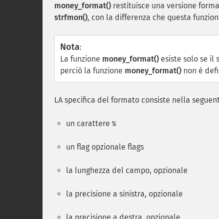
money_format()
restituisce una versione form
strfmon()
, con la differenza che questa funzio
Nota
:
La funzione
money_format()
esiste solo se i
perciò la funzione
money_format()
non è defi
LA specifica del formato consiste nella seguen
un carattere
%
un flag opzionale flags
la lunghezza del campo, opzionale
la precisione a sinistra, opzionale
la precisione a destra, opzionale