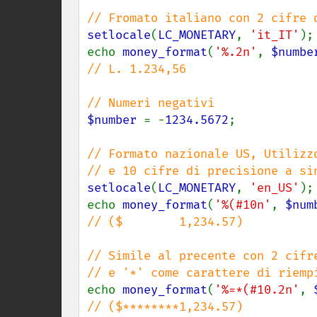
setlocale
(
LC_MONETARY
, 
'it_IT'
);

echo 
money_format
(
'%.2n'
, 
$numbe
// L. 1.234,56

$number 
= -
1234.5672
;

// Formato nazionale US, Utilizzo
setlocale
(
LC_MONETARY
, 
'en_US'
);

echo 
money_format
(
'%(#10n'
, 
$num
// ($        1,234.57)

// Simile al precente con 2 cifre
echo 
money_format
(
'%=*(#10.2n'
, 
// ($********1,234.57)
