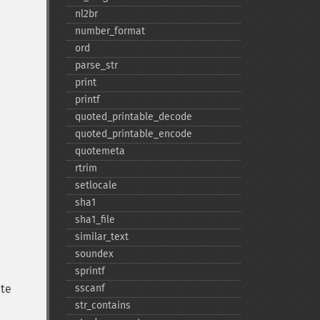
nl2br
number_​format
ord
parse_​str
print
printf
quoted_​printable_​decode
quoted_​printable_​encode
quotemeta
rtrim
setlocale
sha1
sha1_​file
similar_​text
soundex
sprintf
nte
sscanf
str_​contains