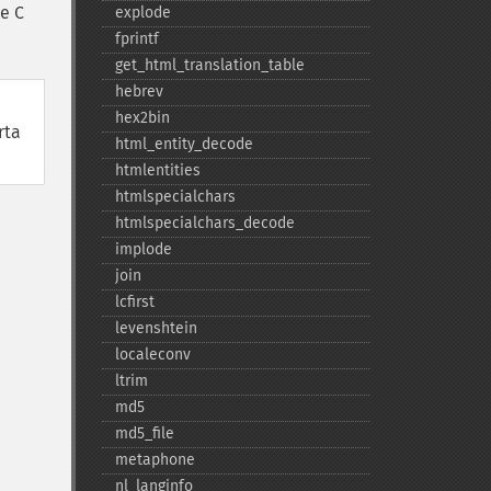
ne C
explode
fprintf
get_​html_​translation_​table
hebrev
hex2bin
rta
html_​entity_​decode
htmlentities
htmlspecialchars
htmlspecialchars_​decode
implode
join
lcfirst
levenshtein
localeconv
ltrim
md5
md5_​file
metaphone
nl_​langinfo