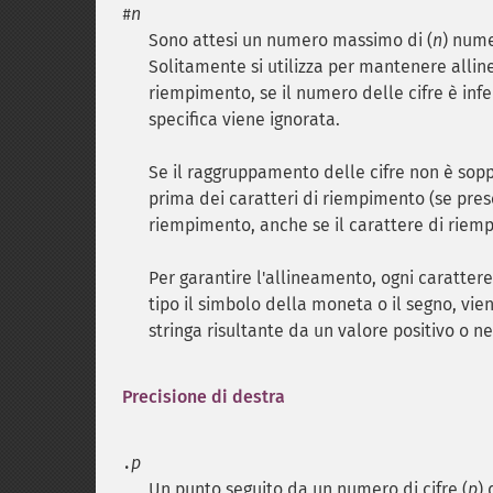
n
#
Sono attesi un numero massimo di (
n
) nume
Solitamente si utilizza per mantenere allin
riempimento, se il numero delle cifre è inf
specifica viene ignorata.
Se il raggruppamento delle cifre non è sop
prima dei caratteri di riempimento (se prese
riempimento, anche se il carattere di rie
Per garantire l'allineamento, ogni caratter
tipo il simbolo della moneta o il segno, vie
stringa risultante da un valore positivo o 
Precisione di destra
p
.
Un punto seguito da un numero di cifre (
p
) 