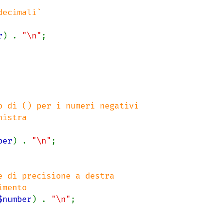
r
) . 
"\n"
 di () per i numeri negativi

ber
) . 
"\n"
 di precisione a destra

$number
) . 
"\n"