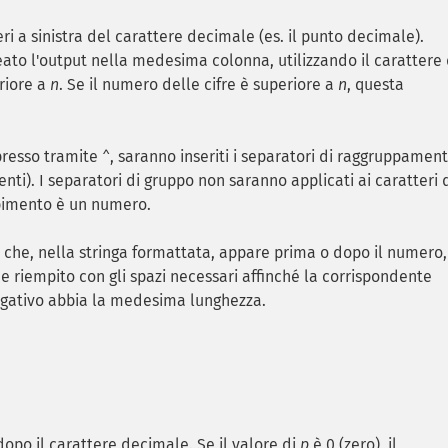
ri a sinistra del carattere decimale (es. il punto decimale).
eato l'output nella medesima colonna, utilizzando il carattere 
eriore a
n
. Se il numero delle cifre è superiore a
n
, questa
presso tramite
, saranno inseriti i separatori di raggruppamen
^
nti). I separatori di gruppo non saranno applicati ai caratteri 
mpimento è un numero.
e che, nella stringa formattata, appare prima o dopo il numero,
ne riempito con gli spazi necessari affinché la corrispondente
negativo abbia la medesima lunghezza.
dopo il carattere decimale. Se il valore di
p
è 0 (zero), il