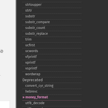
strtoupper
strtr
substr
substr_​compare
substr_​count
substr_​replace
trim
ucfirst
SD
ucwords
vfprintf
vprintf
vsprintf
.
wordwrap
Deprecated
convert_​cyr_​string
hebrevc
money_​format
utf8_​decode