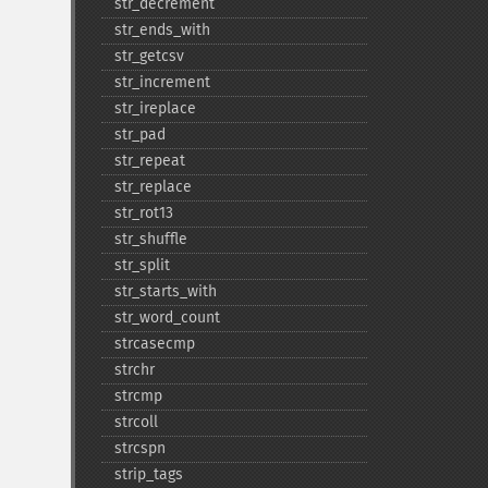
str_​decrement
str_​ends_​with
str_​getcsv
str_​increment
str_​ireplace
str_​pad
str_​repeat
str_​replace
str_​rot13
str_​shuffle
str_​split
str_​starts_​with
str_​word_​count
strcasecmp
strchr
strcmp
strcoll
strcspn
strip_​tags