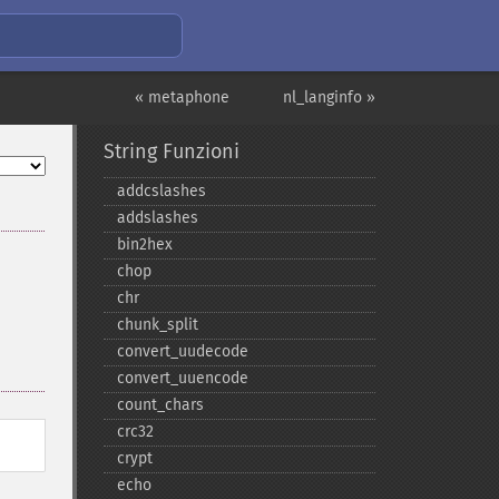
« metaphone
nl_langinfo »
String Funzioni
addcslashes
addslashes
bin2hex
chop
chr
chunk_​split
convert_​uudecode
convert_​uuencode
count_​chars
crc32
crypt
echo