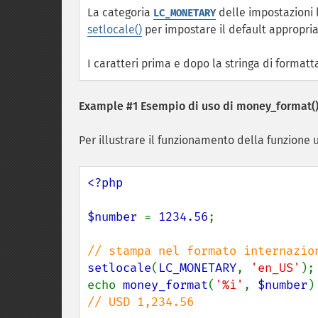
La categoria
delle impostazioni l
LC_MONETARY
setlocale()
per impostare il default appropria
I caratteri prima e dopo la stringa di formatt
Example #1 Esempio di uso di
money_format(
Per illustrare il funzionamento della funzione u
<?php

$number 
= 
1234.56
;

setlocale
(
LC_MONETARY
, 
'en_US'
);

echo 
money_format
(
'%i'
, 
$number
)
// USD 1,234.56
