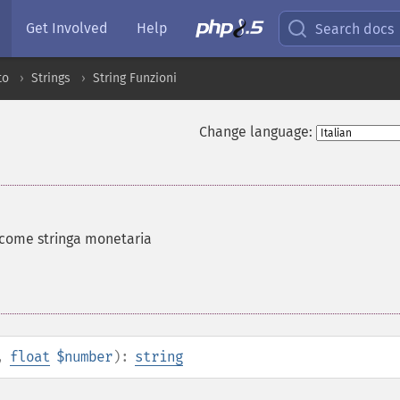
Get Involved
Help
Search docs
to
Strings
String Funzioni
Change language:
come stringa monetaria
,
float
$number
):
string