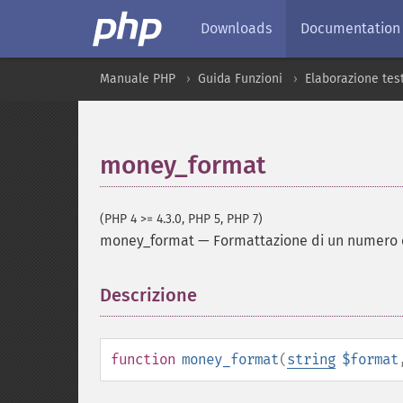
Downloads
Documentation
Manuale PHP
Guida Funzioni
Elaborazione tes
money_format
(PHP 4 >= 4.3.0, PHP 5, PHP 7)
money_format
—
Formattazione di un numero 
Descrizione
¶
function
money_format
(
string
$format