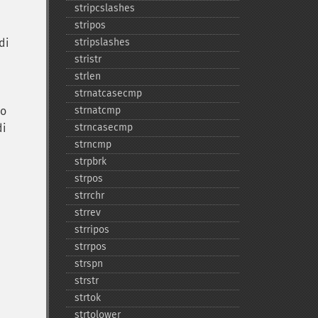
stripcslashes
stripos
di
stripslashes
stristr
strlen
strnatcasecmp
to
strnatcmp
di
strncasecmp
strncmp
strpbrk
strpos
strrchr
strrev
strripos
strrpos
strspn
strstr
strtok
strtolower