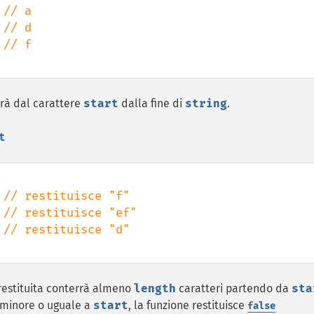
 
 
 
ierà dal carattere
start
dalla fine di
string
.
t
 
 
 
 restituita conterrà almeno
length
caratteri partendo da
sta
minore o uguale a
start
, la funzione restituisce
false