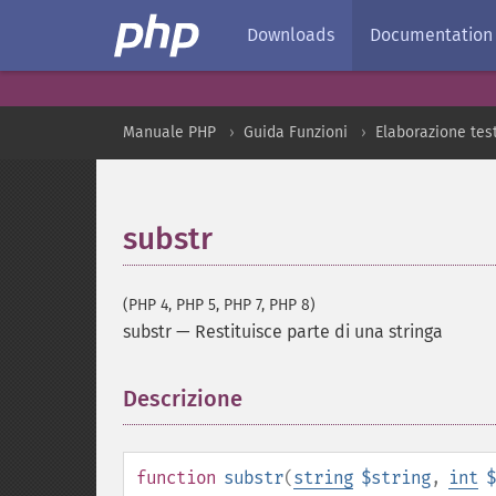
Downloads
Documentation
Manuale PHP
Guida Funzioni
Elaborazione tes
substr
(PHP 4, PHP 5, PHP 7, PHP 8)
substr
—
Restituisce parte di una stringa
Descrizione
¶
function
substr
(
string
$string
,
int
$