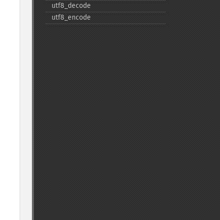
utf8_​decode
utf8_​encode