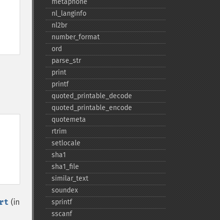
metaphone
nl_​langinfo
nl2br
number_​format
ord
parse_​str
print
printf
quoted_​printable_​decode
quoted_​printable_​encode
quotemeta
rtrim
setlocale
sha1
sha1_​file
similar_​text
soundex
rt
(in
sprintf
sscanf