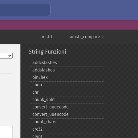
« strtr
substr_compare »
String Funzioni
addcslashes
addslashes
bin2hex
chop
chr
chunk_​split
convert_​uudecode
convert_​uuencode
count_​chars
crc32
crypt