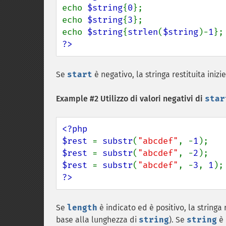
echo 
$string
{
0
};                
echo 
$string
{
3
};                
echo 
$string
{
strlen
(
$string
)-
1
};
?>
Se
start
è negativo, la stringa restituita iniz
Example #2 Utilizzo di valori negativi di
star
<?php

$rest 
= 
substr
(
"abcdef"
, -
1
);   
$rest 
= 
substr
(
"abcdef"
, -
2
);   
$rest 
= 
substr
(
"abcdef"
, -
3
, 
1
);
?>
Se
length
è indicato ed è positivo, la stringa
base alla lunghezza di
string
). Se
string
è 