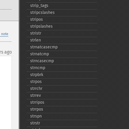
strip_​tags
stripcslashes
stripos
stripslashes
stristr
 note
strlen
strnatcasecmp
rs ago
strnatcmp
strncasecmp
strncmp
strpbrk
strpos
strrchr
strrev
strripos
strrpos
strspn
strstr