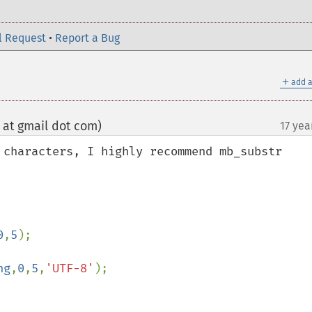
l Request
•
Report a Bug
＋
add a
 at gmail dot com)
17 yea
¶
 characters, I highly recommend mb_substr

0
,
5
);

ng
,
0
,
5
,
'UTF-8'
);
