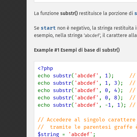
La funzione
substr()
restituisce la porzione di
Se
start
non è negativo, la stringa restituita 
esempio, nella stringa '
', il carattere al
abcdef
Example #1 Esempi di base di
substr()
echo 
substr
(
'abcdef'
, 
1
);     
echo 
substr
(
'abcdef'
, 
1
, 
3
);  
echo 
substr
(
'abcdef'
, 
0
, 
4
);  
echo 
substr
(
'abcdef'
, 
0
, 
8
);  
echo 
substr
(
'abcdef'
, -
1
, 
1
); 
// 
// Accedere al singolo carattere

$string 
= 
'abcdef'
;
