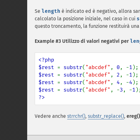
Se
length
è indicato ed è negativo, allora s
calcolato la posizione iniziale, nel caso in cui
s
questo troncamento, la funzione restituirà una 
Example #3 Utilizzo di valori negativi per
len
<?php

$rest 
= 
substr
(
"abcdef"
, 
0
, -
1
);
$rest 
= 
substr
(
"abcdef"
, 
2
, -
1
);
$rest 
= 
substr
(
"abcdef"
, 
4
, -
4
);
$rest 
= 
substr
(
"abcdef"
, -
3
, -
1
)
?>
Vedere anche
strrchr()
,
substr_replace()
,
ereg()