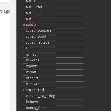
strtok
strtolower
rs ago
strtoupper
strtr
substr
substr_​compare
substr_​count
substr_​replace
trim
ucfirst
ucwords
vfprintf
vprintf
vsprintf
wordwrap
Deprecated
convert_​cyr_​string
hebrevc
money_​format