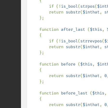
    {

        if (!
is_bool
(
strpos
(
$int
        return 
substr
(
$inthat
, 
s
    };

    function 
after_last 
(
$this
, 
    {

        if (!
is_bool
(
strrevpos
(
$
        return 
substr
(
$inthat
, 
s
    };

    function 
before 
(
$this
, 
$int
    {

        return 
substr
(
$inthat
, 
0
    };

    function 
before_last 
(
$this
,
    {

        return 
substr
(
$inthat
, 
0