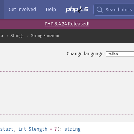
Get Involved
Help
Search docs
PHP 8.4.24 Released!
to
Strings
String Funzioni
Change language:
start
,
int
$length
= ?
):
string