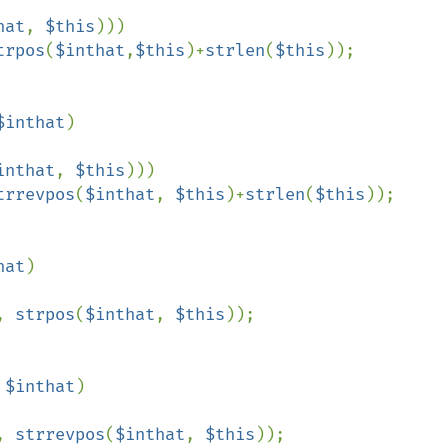
hat
, 
$this
)))

trpos
(
$inthat
,
$this
)+
strlen
(
$this
));

$inthat
)

inthat
, 
$this
)))

trrevpos
(
$inthat
, 
$this
)+
strlen
(
$this
));

hat
)

, 
strpos
(
$inthat
, 
$this
));

 
$inthat
)

, 
strrevpos
(
$inthat
, 
$this
));
