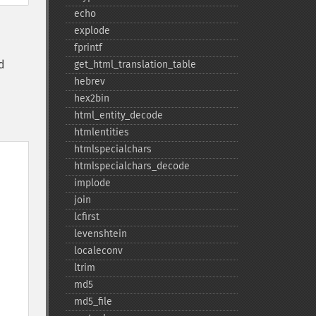
echo
explode
fprintf
d
get_​html_​translation_​table
hebrev
hex2bin
html_​entity_​decode
htmlentities
htmlspecialchars
htmlspecialchars_​decode
implode
join
lcfirst
levenshtein
localeconv
ltrim
md5
md5_​file