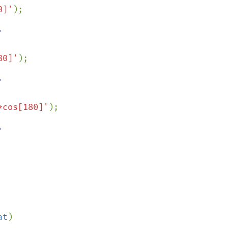
0]'


80]'


*cos[180]'
at
)
