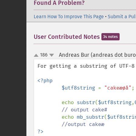
Found A Problem?
Learn How To Improve This Page
•
Submit a Pul
User Contributed Notes
34 notes
Andreas Bur (andreas dot buro
186
up
down
For getting a substring of UTF-8
<?php

        $utf8string 
= 
"cakeæøå"
;

        echo 
substr
(
$utf8string
,
// output cake#

echo 
mb_substr
(
$utf8stri
?>