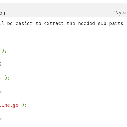
com
13 yea
¶
ll be easier to extract the needed sub parts 
'
'

e'
'

line.ge'
'
