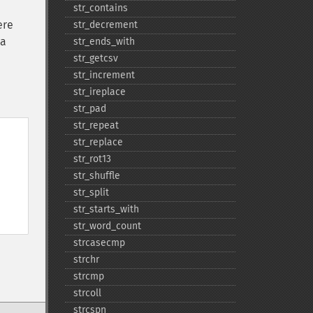
str_​contains
ere
str_​decrement
 a
str_​ends_​with
str_​getcsv
str_​increment
str_​ireplace
str_​pad
str_​repeat
str_​replace
str_​rot13
str_​shuffle
str_​split
str_​starts_​with
str_​word_​count
strcasecmp
strchr
strcmp
strcoll
strcspn