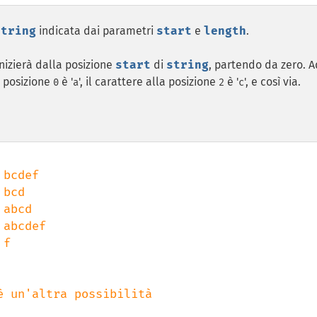
string
indicata dai parametri
start
e
length
.
inizierà dalla posizione
start
di
string
, partendo da zero. A
la posizione
è '
', il carattere alla posizione
è '
', e così via.
0
a
2
c
f
