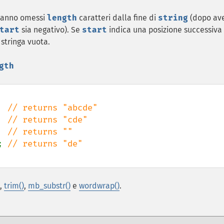
aranno omessi
length
caratteri dalla fine di
string
(dopo av
tart
sia negativo). Se
start
indica una posizione successiva
stringa vuota.
gth
  
  
  
; 
,
trim()
,
mb_substr()
e
wordwrap()
.