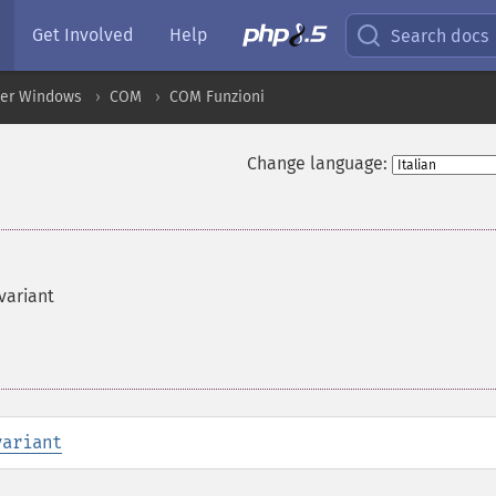
Get Involved
Help
Search docs
per Windows
COM
COM Funzioni
Change language:
variant
variant