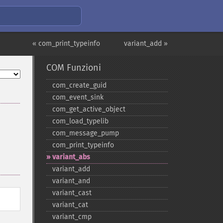
« com_print_typeinfo
variant_add »
COM Funzioni
com_​create_​guid
com_​event_​sink
com_​get_​active_​object
com_​load_​typelib
com_​message_​pump
com_​print_​typeinfo
variant_​abs
variant_​add
variant_​and
variant_​cast
variant_​cat
variant_​cmp