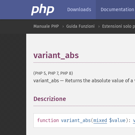
Downloads
Documentation
Manuale PHP
Guida Funzioni
Estensioni solo 
variant_abs
(PHP 5, PHP 7, PHP 8)
variant_abs
—
Returns the absolute value of a 
Descrizione
¶
function
variant_abs
(
mixed
$value
):