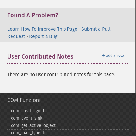
Found A Problem?
Learn How To Improve This Page
•
Submit a Pull
Request
•
Report a Bug
＋
User Contributed Notes
add a note
There are no user contributed notes for this page.
COM Funzioni
com_​create_​guid
com_​event_​sink
com_​get_​active_​object
com_​load_​typelib