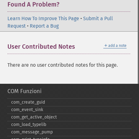
Found A Problem?
Learn How To Improve This Page
•
Submit a Pull
Request
•
Report a Bug
＋
User Contributed Notes
add a note
There are no user contributed notes for this page.
COM Funzioni
com_​create_​guid
com_​event_​sink
com_​get_​active_​object
com_​load_​typelib
com_​message_​pump