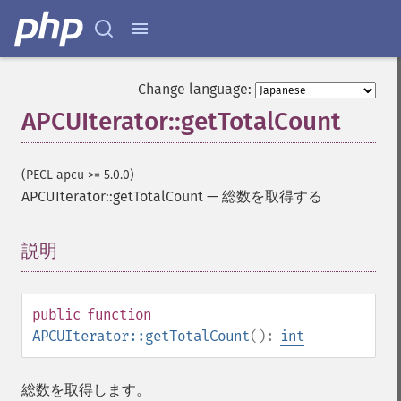
Change language:
APCUIterator::getTotalCount
(PECL apcu >= 5.0.0)
APCUIterator::getTotalCount
—
総数を取得する
説明
¶
public
function
APCUIterator::getTotalCount
():
int
総数を取得します。