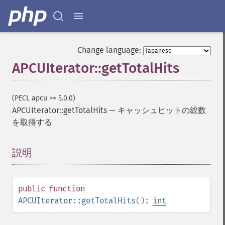
Change language:
APCUIterator::getTotalHits
(PECL apcu >= 5.0.0)
APCUIterator::getTotalHits
—
キャッシュヒットの総数
を取得する
説明
¶
public
function
APCUIterator::getTotalHits
():
int