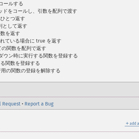
ドをコールする
c メソッドをコールし、引数を配列で渡す
をひとつ返す
列として返す
の数を返す
ている場合に true を返す
ての関数を配列で返す
トダウン時に実行する関数を登録する
実行する関数を登録する
 の実行用の関数の登録を解除する
l Request
•
Report a Bug
＋
add a