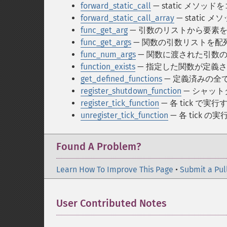
forward_static_call
— static メソッ
forward_static_call_array
— stati
func_get_arg
— 引数のリストから要素
func_get_args
— 関数の引数リストを配
func_num_args
— 関数に渡された引数
function_exists
— 指定した関数が定義され
get_defined_functions
— 定義済みの全
register_shutdown_function
— シャッ
register_tick_function
— 各 tick で
unregister_tick_function
— 各 tick
Found A Problem?
Learn How To Improve This Page
•
Submit a Pul
User Contributed Notes