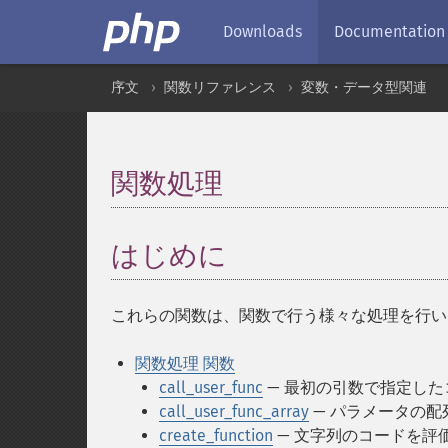
Downloads
Documentation
序文
関数リファレンス
変数・データ型関連
関数処理
¶
はじめに
¶
これらの関数は、関数で行う様々な処理を行い
関数処理 関数
call_user_func
— 最初の引数で指定し
call_user_func_array
— パラメータの
create_function
— 文字列のコードを評