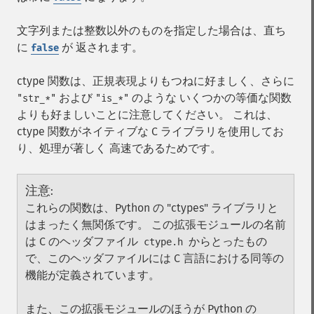
文字列または整数以外のものを指定した場合は、直ち
に
が 返されます。
false
ctype 関数は、正規表現よりもつねに好ましく、さらに
および
のような いくつかの等価な関数
"str_*"
"is_*"
よりも好ましいことに注意してください。 これは、
ctype 関数がネイティブな C ライブラリを使用してお
り、処理が著しく 高速であるためです。
注意
:
これらの関数は、Python の "ctypes" ライブラリと
はまったく無関係です。 この拡張モジュールの名前
は C のヘッダファイル
からとったもの
ctype.h
で、このヘッダファイルには C 言語における同等の
機能が定義されています。
また、この拡張モジュールのほうが Python の