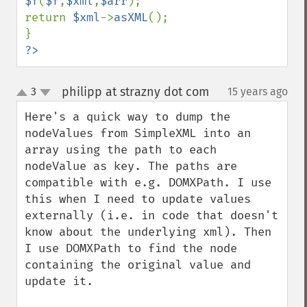
$f
(
$f
,
$xml
,
$arr
);

return 
$xml
->
asXML
();

?>
philipp at strazny dot com
3
15 years ago
¶
up
down
Here's a quick way to dump the 
nodeValues from SimpleXML into an 
array using the path to each 
nodeValue as key. The paths are 
compatible with e.g. DOMXPath. I use 
this when I need to update values 
externally (i.e. in code that doesn't 
know about the underlying xml). Then 
I use DOMXPath to find the node 
containing the original value and 
update it.
