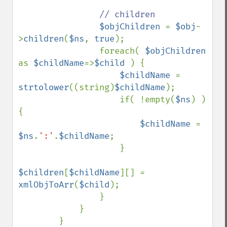
// children

$objChildren 
= 
$obj
-
>
children
(
$ns
, 
true
);

                foreach( 
$objChildren 
as 
$childName
=>
$child 
) {

$childName 
= 
strtolower
((string)
$childName
);

                    if( !empty(
$ns
) ) 
{

$childName 
= 
$ns
.
':'
.
$childName
;

                    }

$children
[
$childName
][] = 
xmlObjToArr
(
$child
);

                }

            }

        }
