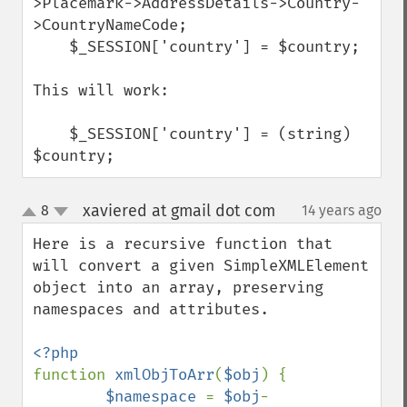
>Placemark->AddressDetails->Country-
>CountryNameCode;

    $_SESSION['country'] = $country;

This will work:

    $_SESSION['country'] = (string) 
$country;
xaviered at gmail dot com
8
14 years ago
¶
up
down
Here is a recursive function that 
will convert a given SimpleXMLElement 
object into an array, preserving 
namespaces and attributes.

function 
xmlObjToArr
(
$obj
) {

$namespace 
= 
$obj
-