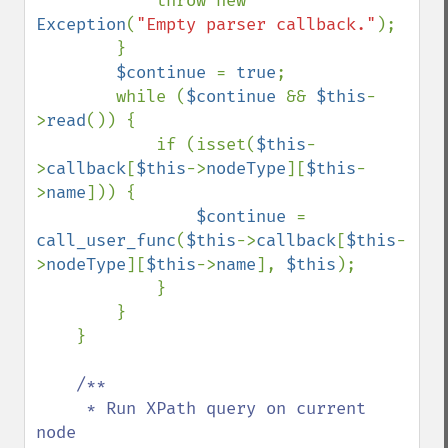
            throw new 
Exception
(
"Empty parser callback."
);

        }

$continue 
= 
true
;

        while (
$continue 
&& 
$this
-
>
read
()) {

            if (isset(
$this
-
>
callback
[
$this
->
nodeType
][
$this
-
>
name
])) {

$continue 
= 
call_user_func
(
$this
->
callback
[
$this
-
>
nodeType
][
$this
->
name
], 
$this
);

            }

        }

    }

/**

     * Run XPath query on current 
node
