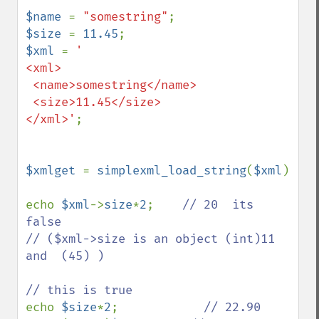
$name 
= 
"somestring"
$size 
= 
11.45
$xml 
= 
'

<xml>

 <name>somestring</name>

 <size>11.45</size>

</xml>'
;

$xmlget 
= 
simplexml_load_string
(
$xml
)

echo 
$xml
->
size
*
2
;    
// 20  its 
false

// ($xml->size is an object (int)11 
and  (45) )

echo 
$size
*
2
;            