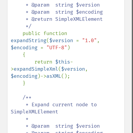
     * @param  string $version

     * @param  string $encoding

     * @return SimpleXMLElement

     */

public function 
expandString
(
$version 
= 
"1.0"
, 
$encoding 
= 
"UTF-8"
)

    {

        return 
$this
-
>
expandSimpleXml
(
$version
, 
$encoding
)->
asXML
();

    }

/**

     * Expand current node to 
SimpleXMLElement

     *

     * @param  string $version
