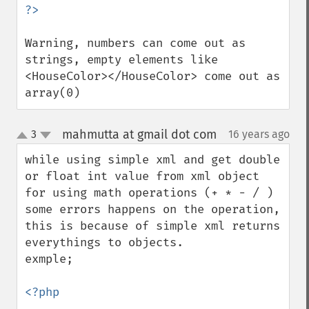
Warning, numbers can come out as 
strings, empty elements like 
<HouseColor></HouseColor> come out as 
array(0)
mahmutta at gmail dot com
3
16 years ago
¶
up
down
while using simple xml and get double 
or float int value from xml object 
for using math operations (+ * - / ) 
some errors happens on the operation, 
this is because of simple xml returns 
everythings to objects. 

exmple;

<?php
