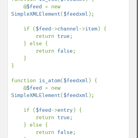
    @
$feed 
= new 
SimpleXMLElement
(
$feedxml
);

    if (
$feed
->
channel
->
item
) {

        return 
true
;

    } else {

        return 
false
;

    }

}

function 
is_atom
(
$feedxml
) {

    @
$feed 
= new 
SimpleXMLElement
(
$feedxml
);

    if (
$feed
->
entry
) {

        return 
true
;

    } else {

        return 
false
;
