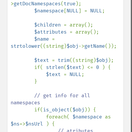
>
getDocNamespaces
(
true
);

$namespace
[
NULL
] = 
NULL
;

$children 
= array();

$attributes 
= array();

$name 
= 
strtolower
((string)
$obj
->
getName
());

$text 
= 
trim
((string)
$obj
);

        if( 
strlen
(
$text
) <= 
0 
) {

$text 
= 
NULL
;

        }

// get info for all 
namespaces

if(
is_object
(
$obj
)) {

            foreach( 
$namespace 
as 
$ns
=>
$nsUrl 
) {

// atributes
