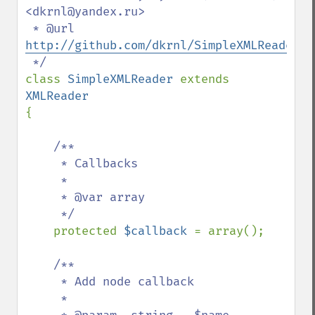
<dkrnl@yandex.ru>

 * @url 
http://github.com/dkrnl/SimpleXMLReader
class 
SimpleXMLReader 
extends 
{

/**

     * Callbacks

     *

     * @var array

     */

protected 
$callback 
= array();

/**

     * Add node callback

     *
