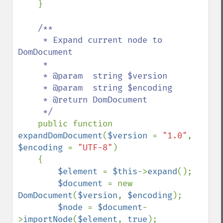
    }

/**

     * Expand current node to 
DomDocument

     *

     * @param  string $version

     * @param  string $encoding

     * @return DomDocument

     */

public function 
expandDomDocument
(
$version 
= 
"1.0"
, 
$encoding 
= 
"UTF-8"
)

    {

$element 
= 
$this
->
expand
();

$document 
= new 
DomDocument
(
$version
, 
$encoding
);

$node 
= 
$document
-
>
importNode
(
$element
, 
true
);
