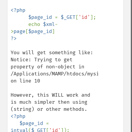
<?php

      $page_id 
= 
$_GET
[
'id'
];

      echo 
$xml
-
>
page
[
$page_id
You will get something like:

Notice: Trying to get 
property of non-object in 
/Applications/MAMP/htdocs/mysite/index.php
on line 10

However, this WILL work and 
is much simpler then using 
<?php

   $page_id 
= 
intval
(
$_GET
[
'id'
]);
