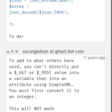
$json 
= 
json_encode
(
$xml
$array 
= 
json_decode
(
$json
,
TRUE
);

Ta da!
oscargodson at gmail dot com
6
¶
up
down
17 years ago
To add to what others have 
said, you can't directly put 
a $_GET or $_POST value into 
a variable then into an 
attribute using SimpleXML. 
You must first convert it to 
an integer.

This will NOT work
