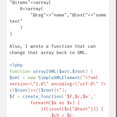
"@items"=>array(

    0=>array(

        "@tag"=>"name","@text"=>"some 
text"

    )

)

Also, I wrote a function that can 
change that array back to XML.

function 
array2XML
(
$arr
,
$root
$xml 
= new 
SimpleXMLElement
(
"<?xml 
version=\"1.0\" encoding=\"utf-8\" ?>
<
{
$root
}
></
{
$root
}
>"
$f 
= 
create_function
(
'$f,$c,$a'
,
' 

        foreach($a as $v) {

            if(isset($v["@text"])) {

                $ch = $c-