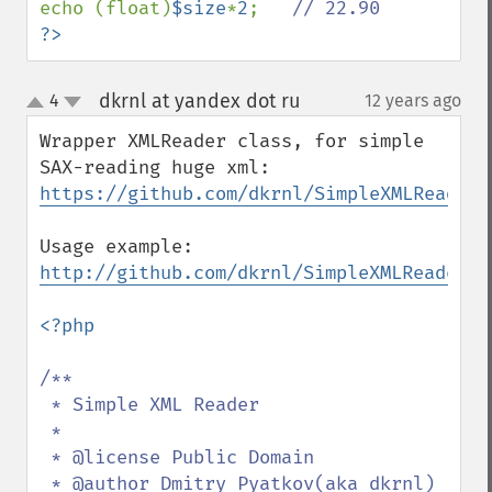
echo (float)
$size
*
2
;   
?>
dkrnl at yandex dot ru
4
12 years ago
¶
up
down
Wrapper XMLReader class, for simple 
https://github.com/dkrnl/SimpleXMLReader
Usage example: 
http://github.com/dkrnl/SimpleXMLReader/b
<?php

/**

 * Simple XML Reader

 *

 * @license Public Domain

 * @author Dmitry Pyatkov(aka dkrnl) 