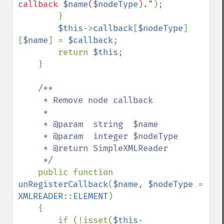
callback 
$name
(
$nodeType
)."
);

        }

$this
->
callback
[
$nodeType
]
[
$name
] = 
$callback
;

        return 
$this
;

    }

/**

     * Remove node callback

     *

     * @param  string  $name

     * @param  integer $nodeType

     * @return SimpleXMLReader

     */

public function 
unRegisterCallback
(
$name
, 
$nodeType 
= 
XMLREADER
::
ELEMENT
)

    {

        if (!isset(
$this
-