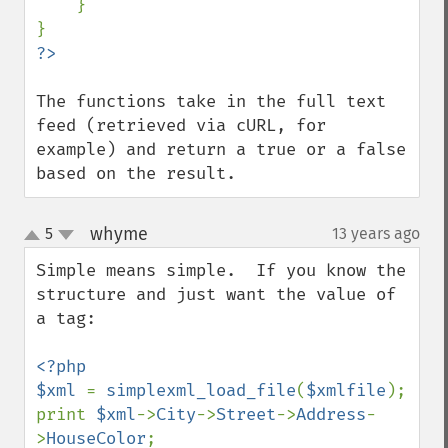
    }

The functions take in the full text 
feed (retrieved via cURL, for 
example) and return a true or a false 
based on the result.
whyme
5
13 years ago
¶
up
down
Simple means simple.  If you know the 
structure and just want the value of 
a tag:

<?php

$xml 
= 
simplexml_load_file
(
$xmlfile
);

print 
$xml
->
City
->
Street
->
Address
-
>
HouseColor