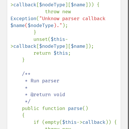
>
callback
[
$nodeType
][
$name
])) {

            throw new 
Exception
(
"Unknow parser callback 
$name
(
$nodeType
)."
);

        }

        unset(
$this
-
>
callback
[
$nodeType
][
$name
]);

        return 
$this
;

    }

/**

     * Run parser

     *

     * @return void

     */

public function 
parse
()

    {

        if (empty(
$this
->
callback
)) {
