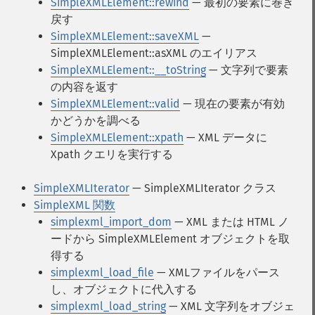
SimpleXMLElement::rewind
— 最初の要素に巻き
戻す
SimpleXMLElement::saveXML
—
SimpleXMLElement::asXML のエイリアス
SimpleXMLElement::__toString
— 文字列で要素
の内容を返す
SimpleXMLElement::valid
— 現在の要素が有効
かどうかを調べる
SimpleXMLElement::xpath
— XML データに
Xpath クエリを実行する
SimpleXMLIterator
— SimpleXMLIterator クラス
SimpleXML 関数
simplexml_import_dom
— XML または HTML ノ
ードから SimpleXMLElement オブジェクトを取
得する
simplexml_load_file
— XMLファイルをパース
し、オブジェクトに代入する
simplexml_load_string
— XML 文字列をオブジェ