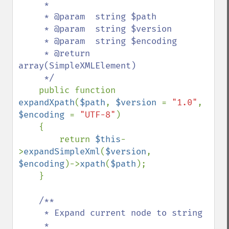
     *

     * @param  string $path

     * @param  string $version

     * @param  string $encoding

     * @return 
array(SimpleXMLElement)

     */

public function 
expandXpath
(
$path
, 
$version 
= 
"1.0"
, 
$encoding 
= 
"UTF-8"
)

    {

        return 
$this
-
>
expandSimpleXml
(
$version
, 
$encoding
)->
xpath
(
$path
);

    }

/**

     * Expand current node to string

     *
