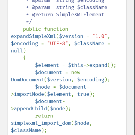
     * @param  string $encoding

     * @param  string $className

     * @return SimpleXMLElement

     */

public function 
expandSimpleXml
(
$version 
= 
"1.0"
, 
$encoding 
= 
"UTF-8"
, 
$className 
= 
null
)

    {

$element 
= 
$this
->
expand
();

$document 
= new 
DomDocument
(
$version
, 
$encoding
);

$node 
= 
$document
-
>
importNode
(
$element
, 
true
);

$document
-
>
appendChild
(
$node
);

        return 
simplexml_import_dom
(
$node
, 
$className
);
