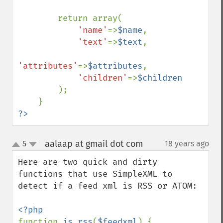
        return array(

'name'
=>
$name
,

'text'
=>
$text
,

'attributes'
=>
$attributes
,

'children'
=>
$children

);

?>
aalaap at gmail dot com
5
18 years ago
¶
up
down
Here are two quick and dirty 
functions that use SimpleXML to 
detect if a feed xml is RSS or ATOM:

function 
is_rss
(
$feedxml
) {
