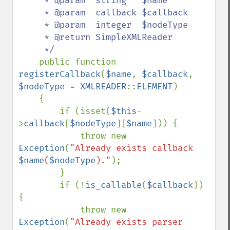
     * @param  string   $name

     * @param  callback $callback

     * @param  integer  $nodeType

     * @return SimpleXMLReader

     */

public function 
registerCallback
(
$name
, 
$callback
, 
$nodeType 
= 
XMLREADER
::
ELEMENT
)

    {

        if (isset(
$this
-
>
callback
[
$nodeType
][
$name
])) {

            throw new 
Exception
(
"Already exists callback 
$name
(
$nodeType
)."
);

        }

        if (!
is_callable
(
$callback
)) 
{

            throw new 
Exception
(
"Already exists parser 