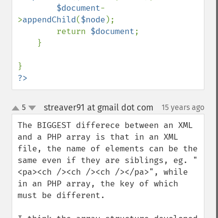
$document
-
>
appendChild
(
$node
);

        return 
$document
;

    }

?>
streaver91 at gmail dot com
5
15 years ago
¶
up
down
The BIGGEST differece between an XML 
and a PHP array is that in an XML 
file, the name of elements can be the 
same even if they are siblings, eg. "
<pa><ch /><ch /><ch /></pa>", while 
in an PHP array, the key of which 
must be different.
