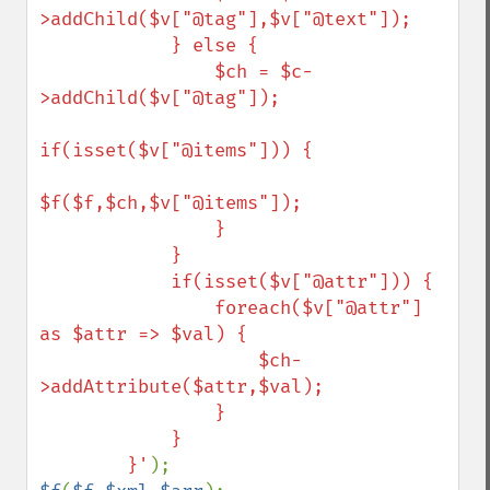
>addChild($v["@tag"],$v["@text"]);

            } else {

                $ch = $c-
>addChild($v["@tag"]);

if(isset($v["@items"])) {

$f($f,$ch,$v["@items"]);

                }

            }

            if(isset($v["@attr"])) {

                foreach($v["@attr"] 
as $attr => $val) {

                    $ch-
>addAttribute($attr,$val);

                }

            }

        }'