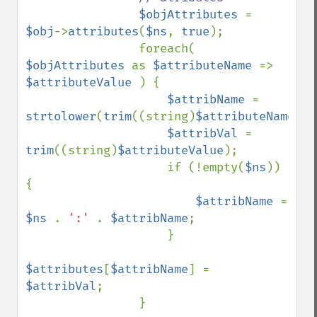
$objAttributes 
= 
$obj
->
attributes
(
$ns
, 
true
);

                foreach( 
$objAttributes 
as 
$attributeName 
=> 
$attributeValue 
) {

$attribName 
= 
strtolower
(
trim
((string)
$attributeName
));

$attribVal 
= 
trim
((string)
$attributeValue
);

                    if (!empty(
$ns
)) 
{

$attribName 
= 
$ns 
. 
':' 
. 
$attribName
;

                    }

$attributes
[
$attribName
] = 
$attribVal
;

                }
