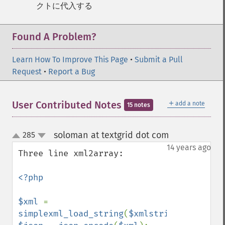
クトに代入する
Found A Problem?
Learn How To Improve This Page
•
Submit a Pull
Request
•
Report a Bug
＋
User Contributed Notes
add a note
15 notes
soloman at textgrid dot com
285
¶
up
down
14 years ago
Three line xml2array:

<?php

$xml 
= 
simplexml_load_string
(
$xmlstring