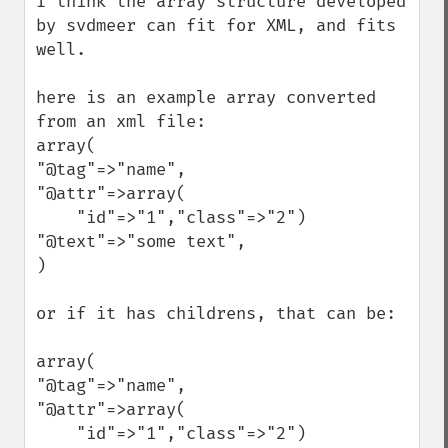
I think the array structure developed 
by svdmeer can fit for XML, and fits 
well.

here is an example array converted 
from an xml file:

array(

"@tag"=>"name",

"@attr"=>array(

    "id"=>"1","class"=>"2")

"@text"=>"some text",

)

or if it has childrens, that can be:

array(

"@tag"=>"name",

"@attr"=>array(

    "id"=>"1","class"=>"2")
