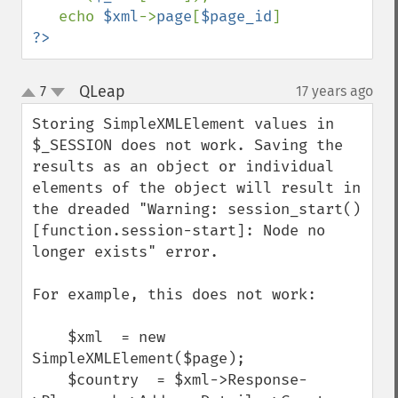
   echo 
$xml
->
page
[
$page_id
?>
QLeap
7
17 years ago
¶
up
down
Storing SimpleXMLElement values in 
$_SESSION does not work. Saving the 
results as an object or individual 
elements of the object will result in 
the dreaded "Warning: session_start() 
[function.session-start]: Node no 
longer exists" error.

For example, this does not work:

    $xml  = new 
SimpleXMLElement($page);

    $country  = $xml->Response-