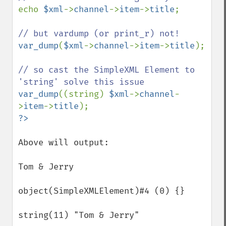
echo 
$xml
->
channel
->
item
->
title
;

var_dump
(
$xml
->
channel
->
item
->
title
);

// so cast the SimpleXML Element to 
var_dump
((string) 
$xml
->
channel
-
>
item
->
title
Above will output:

Tom & Jerry

object(SimpleXMLElement)#4 (0) {}

string(11) "Tom & Jerry"