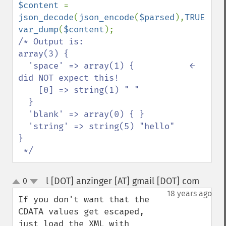
$content 
= 
json_decode
(
json_encode
(
$parsed
),
TRUE
var_dump
(
$content
/* Output is:

array(3) {

  'space' => array(1) {           ← 
did NOT expect this!

    [0] => string(1) " "

  }

  'blank' => array(0) { }

  'string' => string(5) "hello"

}

 */
l [DOT] anzinger [AT] gmail [DOT] com
0
¶
up
down
18 years ago
If you don't want that the 
CDATA values get escaped, 
just load the XML with 