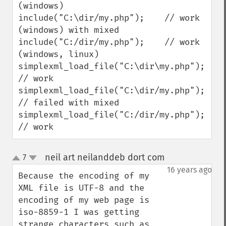
(windows)

include("C:\dir/my.php");    // work 
(windows) with mixed

include("C:/dir/my.php");    // work 
(windows, linux)

simplexml_load_file("C:\dir\my.php");    
// work

simplexml_load_file("C:\dir/my.php");    
// failed with mixed

simplexml_load_file("C:/dir/my.php");    
// work
neil art neilanddeb dort com
7
¶
up
down
16 years ago
Because the encoding of my 
XML file is UTF-8 and the 

encoding of my web page is 
iso-8859-1 I was getting 
strange characters such as 