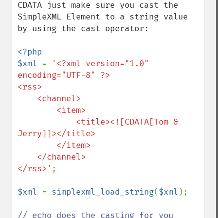
CDATA just make sure you cast the 
SimpleXML Element to a string value 
by using the cast operator:

<?php

$xml 
= 
'<?xml version="1.0" 
encoding="UTF-8" ?>

<rss>

    <channel>

        <item>

            <title><![CDATA[Tom & 
Jerry]]></title>

        </item>

    </channel>

</rss>'
;

$xml 
= 
simplexml_load_string
(
$xml
);
