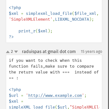
<?php

$xml 
= 
simplexml_load_file
(
$file_xml
, 
'SimpleXMLElement'
,
LIBXML_NOCDATA
);

print_r
(
$xml
?>
raduispas at gmail dot com
2
15 years ago
¶
up
down
if you want to check when this 
function fails,make sure to compare 
the return value with ===  instead of 
== :

<?php

$url 
= 
'
http://www.example.com
'
$xml 
= 
simpleXML_load_file
(
$url
,
"SimpleXMLElemen