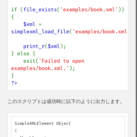
if (
file_exists
(
'examples/book.xml'
)) 
{

$xml 
= 
simplexml_load_file
(
'examples/book.xml'
);

print_r
(
$xml
);

} else {

    exit(
'Failed to open 
examples/book.xml.'
);

?>
このスクリプトは成功時に以下のように出力します。
SimpleXMLElement Object

(
