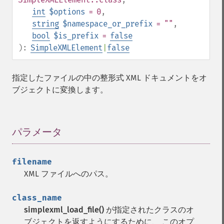
int
$options
= 0
,
string
$namespace_or_prefix
= ""
,
bool
$is_prefix
=
false
):
SimpleXMLElement
|
false
指定したファイルの中の整形式 XML ドキュメントをオ
ブジェクトに変換します。
パラメータ
¶
filename
XML ファイルへのパス。
class_name
simplexml_load_file()
が指定されたクラスのオ
ブジェクトを返すようにするために、 このオプ