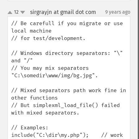
sirgrayjn at gmail dot com
12
9 years ago
¶
up
down
// Be carefull if you migrate or use 
local machine

// for test/development.

// Windows directory separators: "\" 
and "/"

// You may mix separators 
"C:\somedir\www/img/bg.jpg".

// Mixed separators path work fine in 
other functions

// But simplexml_load_file() failed 
with mixed separators.

// Examples:

include("C:\dir\my.php");    // work 