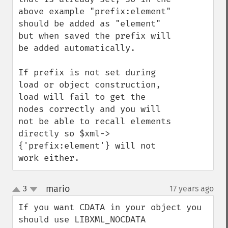
above example "prefix:element" 
should be added as "element" 
but when saved the prefix will 
be added automatically.

If prefix is not set during 
load or object construction, 
load will fail to get the 
nodes correctly and you will 
not be able to recall elements 
directly so $xml->
{'prefix:element'} will not 
work either.
mario
3
17 years ago
¶
up
down
If you want CDATA in your object you 
should use LIBXML_NOCDATA
