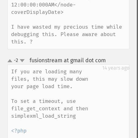
12:00:00:000AM</node-
coverDisplayDate>

I have wasted my precious time while 
debugging this. Please aware about 
this. ?
fusionstream at gmail dot com
-2
¶
up
down
14 years ago
If you are loading many 
files, this may slow down 
your page load time.

To set a timeout, use 
file_get_context and then 
simplexml_load_string

<?php
