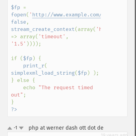
$fp 
= 
fopen
(
'
http://www.example.com/rss
'
, 
false
, 
stream_create_context
(array(
'http' 
=> array(
'timeout'
, 
'1.5'
))));

if (
$fp
) {

print_r
( 
simplexml_load_string
(
$fp
) );

} else {

    echo 
"The request timed 
out"
;

?>
php at werner dash ott dot de
-1
¶
up
down
19 years ago