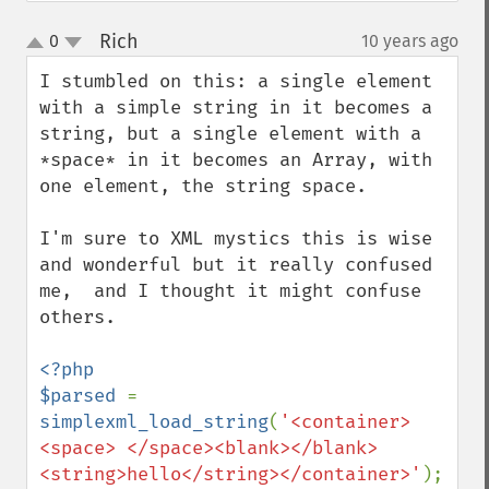
Rich
0
10 years ago
¶
up
down
I stumbled on this: a single element 
with a simple string in it becomes a 
string, but a single element with a 
*space* in it becomes an Array, with 
one element, the string space.

I'm sure to XML mystics this is wise 
and wonderful but it really confused 
me,  and I thought it might confuse 
others.

<?php

$parsed 
= 
simplexml_load_string
(
'<container>
<space> </space><blank></blank>
<string>hello</string></container>'