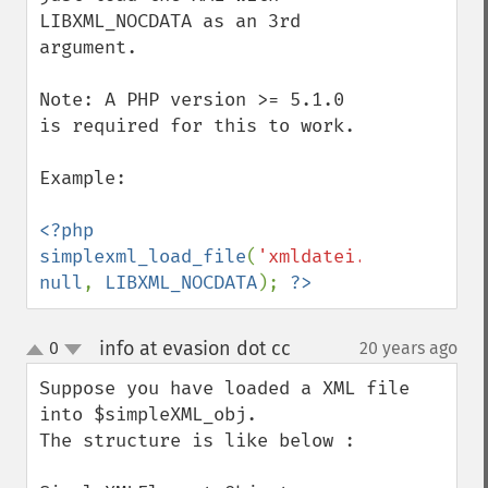
LIBXML_NOCDATA as an 3rd 
argument.

Note: A PHP version >= 5.1.0 
is required for this to work.

Example: 

<?php 
simplexml_load_file
(
'xmldatei.xml'
, 
null
, 
LIBXML_NOCDATA
); 
?>
info at evasion dot cc
0
20 years ago
¶
up
down
Suppose you have loaded a XML file 
into $simpleXML_obj. 

The structure is like below :
