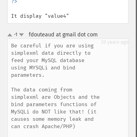
It display "value4"
fdouteaud at gmail dot com
-1
¶
up
down
20 years ago
Be careful if you are using 
simplexml data directly to 
feed your MySQL database 
using MYSQLi and bind 
parameters. 

The data coming from 
simplexml are Objects and the 
bind parameters functions of 
MySQLi do NOT like that! (it 
causes some memory leak and 
can crash Apache/PHP)
