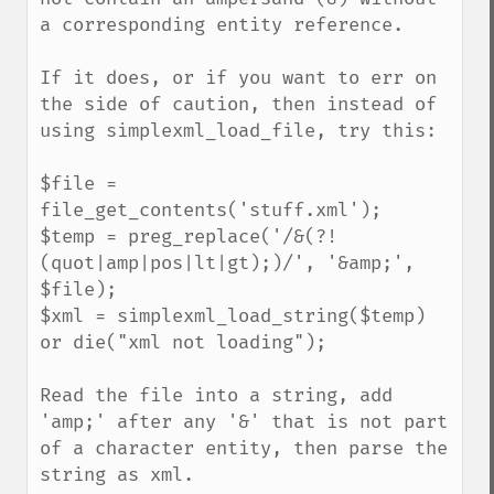
a corresponding entity reference.

If it does, or if you want to err on 
the side of caution, then instead of 
using simplexml_load_file, try this:

$file = 
file_get_contents('stuff.xml');

$temp = preg_replace('/&(?!
(quot|amp|pos|lt|gt);)/', '&amp;', 
$file);

$xml = simplexml_load_string($temp) 
or die("xml not loading");

Read the file into a string, add 
'amp;' after any '&' that is not part 
of a character entity, then parse the 
string as xml.