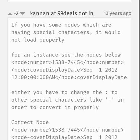
kannan at 99deals dot in
-2
13 years ago
¶
up
down
If you have some nodes which are 
having special characters, it would 
not load properly

for an instance see the nodes below

<node:number>1538-7445</node:number>

<node:coverDisplayDate>Sep  1 2012 
12:00:00:000AM</node:coverDisplayDate>

either you have to change the : to 
other special characters like '-' in 
order to convert it properly

Correct Node

<node-number>1538-7445</node-number>

<node-coverDisplayDate>Sep  1 2012 