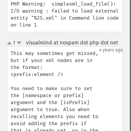
PHP Warning:  simplexml_load_file(): 
I/O warning : failed to load external 
entity "%25.xml" in Command line code 
on line 1
visualmind at nospam dot php dot net
1
¶
up
down
4 years ago
This may sometimes get missed, 
but if your xml nodes are in 
the format:

<prefix:element />

You need to make sure to set 
the [namespace or prefix] 
argument and the [isPrefix] 
argument to true. Also when 
recalling elements you need to 
avoid adding the prefix if 
that is already set, so in the 