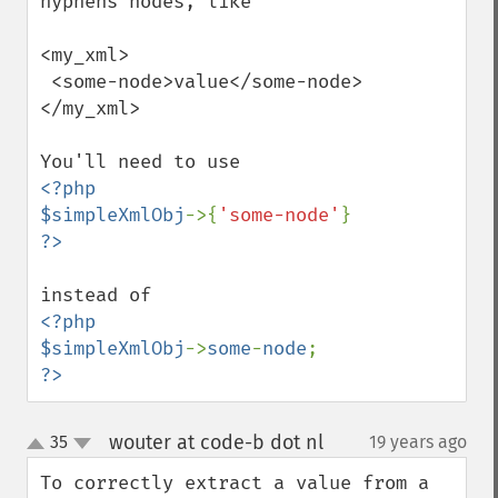
hyphens nodes, like

<my_xml>

 <some-node>value</some-node>

</my_xml>

<?php

$simpleXmlObj
->{
'some-node'
<?php

$simpleXmlObj
->
some
-
node
?>
wouter at code-b dot nl
35
19 years ago
¶
up
down
To correctly extract a value from a 