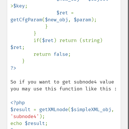
>
$key
;

$ret 
= 
getCfgParam
(
$new_obj
, 
$param
);    

            }

        }

        if(
$ret
) return (string) 
$ret
;

        return 
false
;

So if you want to get subnode4 value 
you may use this function like this : 

<?php

$result 
= 
getXMLnode
(
$simpleXML_obj
, 
'subnode4'
);

echo 
$result