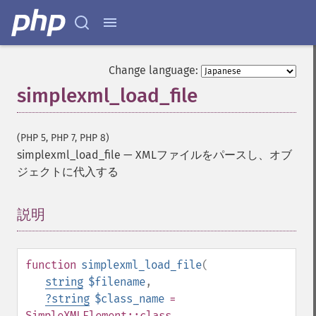
Change language:
simplexml_load_file
(PHP 5, PHP 7, PHP 8)
simplexml_load_file
—
XMLファイルをパースし、オブ
ジェクトに代入する
説明
¶
function
simplexml_load_file
(
string
$filename
,
?
string
$class_name
=
SimpleXMLElement::class
,