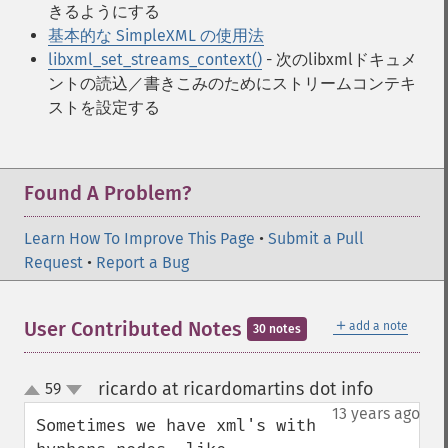
きるようにする
基本的な SimpleXML の使用法
libxml_set_streams_context()
- 次のlibxmlドキュメ
ントの読込／書きこみのためにストリームコンテキ
ストを設定する
Found A Problem?
Learn How To Improve This Page
•
Submit a Pull
Request
•
Report a Bug
＋
User Contributed Notes
add a note
30 notes
ricardo at ricardomartins dot info
59
¶
up
down
13 years ago
Sometimes we have xml's with 