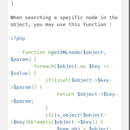
)

When searching a specific node in the 
object, you may use this function :

<?php

function &
getXMLnode
(
$object
, 
$param
) {

        foreach(
$object 
as 
$key 
=> 
$value
) {

            if(isset(
$object
->
$key
-
>
$param
)) {

                return 
$object
->
$key
-
>
$param
;

            }

            if(
is_object
(
$object
-
>
$key
)&&!empty(
$object
->
$key
)) {

$new_obj 
= 
$object
-