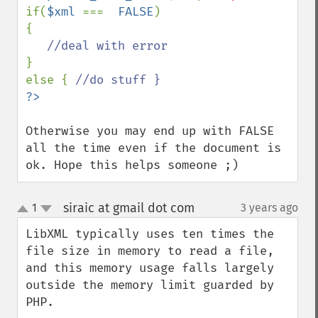
if(
$xml 
===  
FALSE
)

{

}

else { 
Otherwise you may end up with FALSE 
all the time even if the document is 
ok. Hope this helps someone ;)
siraic at gmail dot com
1
3 years ago
¶
up
down
LibXML typically uses ten times the 
file size in memory to read a file, 
and this memory usage falls largely 
outside the memory limit guarded by 
PHP.