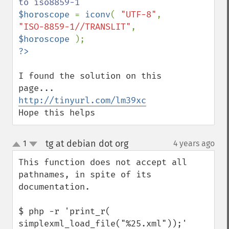
$horoscope 
= 
iconv
( 
"UTF-8"
, 
"ISO-8859-1//TRANSLIT"
, 
$horoscope 
I found the solution on this 
http://tinyurl.com/lm39xc
Hope this helps
tg at debian dot org
1
4 years ago
¶
up
down
This function does not accept all 
pathnames, in spite of its 
documentation.

$ php -r 'print_r( 
simplexml_load_file("%25.xml"));'
