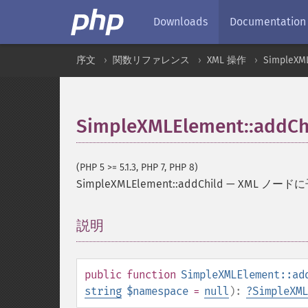
Downloads
Documentation
序文
関数リファレンス
XML 操作
SimpleXM
SimpleXMLElement::addCh
(PHP 5 >= 5.1.3, PHP 7, PHP 8)
SimpleXMLElement::addChild
—
XML ノード
説明
¶
public
function
SimpleXMLElement::ad
string
$namespace
=
null
):
?
SimpleXML