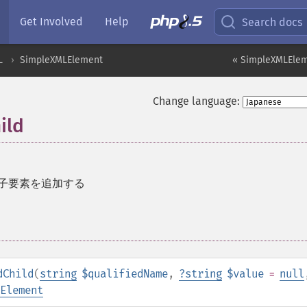
Get Involved
Help
Search docs
L
SimpleXMLElement
« SimpleXMLElem
Change language:
ild
に子要素を追加する
dChild
(
string
$qualifiedName
,
?
string
$value
=
null
Element