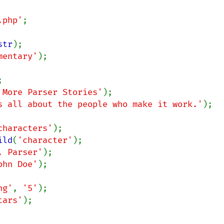
.php'
;

str
mentary'
);

 More Parser Stories'
s all about the people who make it work.'
);

characters'
ild
(
'character'
. Parser'
ohn Doe'
);

ng'
, 
'5'
tars'
);
