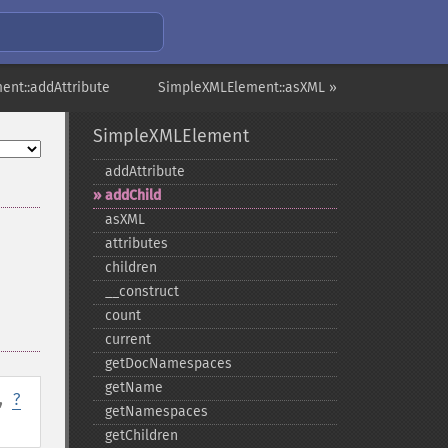
ent::addAttribute
SimpleXMLElement::asXML »
SimpleXMLElement
addAttribute
addChild
asXML
attributes
children
_​_​construct
count
current
getDocNamespaces
getName
,
?
getNamespaces
getChildren