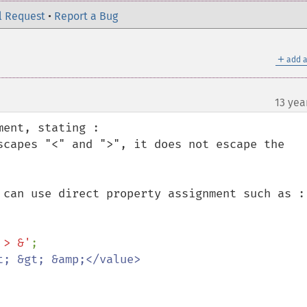
l Request
•
Report a Bug
＋
add a
13 yea
ent, stating :

scapes "<" and ">", it does not escape the 
 can use direct property assignment such as :

 > &'