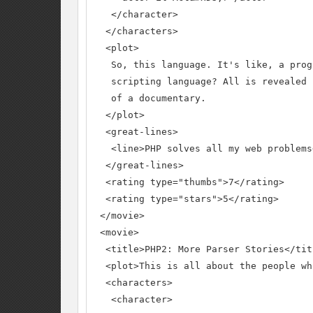
   </character>

  </characters>

  <plot>

   So, this language. It's like, a prog
   scripting language? All is revealed 
   of a documentary.

  </plot>

  <great-lines>

   <line>PHP solves all my web problems
  </great-lines>

  <rating type="thumbs">7</rating>

  <rating type="stars">5</rating>

 </movie>

 <movie>

  <title>PHP2: More Parser Stories</titl
  <plot>This is all about the people wh
  <characters>

   <character>
