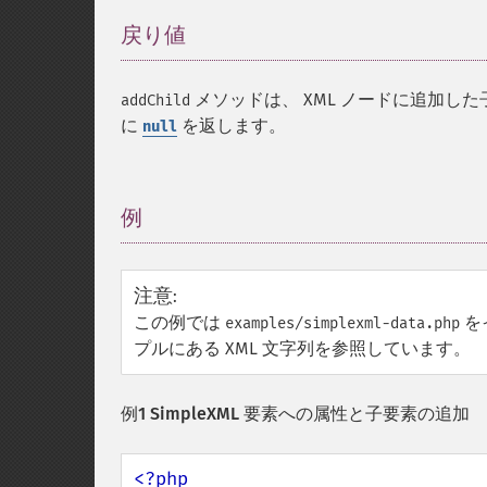
戻り値
¶
メソッドは、 XML ノードに追加し
addChild
に
を返します。
null
例
¶
注意
:
この例では
を
examples/simplexml-data.php
プルにある XML 文字列を参照しています。
例1 SimpleXML 要素への属性と子要素の追加
<?php
