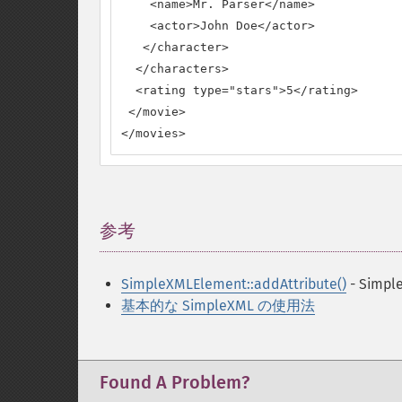
    <name>Mr. Parser</name>

    <actor>John Doe</actor>

   </character>

  </characters>

  <rating type="stars">5</rating>

 </movie>

</movies>
参考
¶
SimpleXMLElement::addAttribute()
- Sim
基本的な SimpleXML の使用法
Found A Problem?