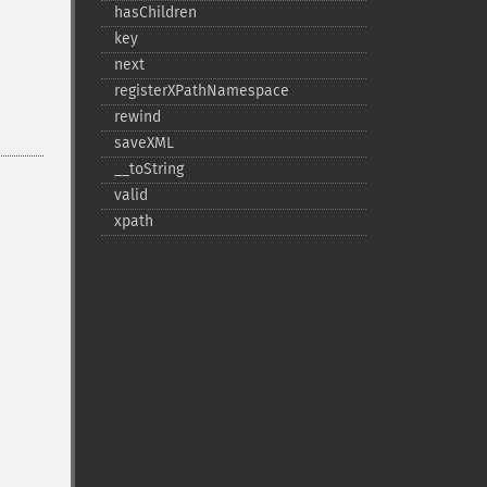
hasChildren
key
next
registerXPathNamespace
rewind
saveXML
_​_​toString
valid
xpath