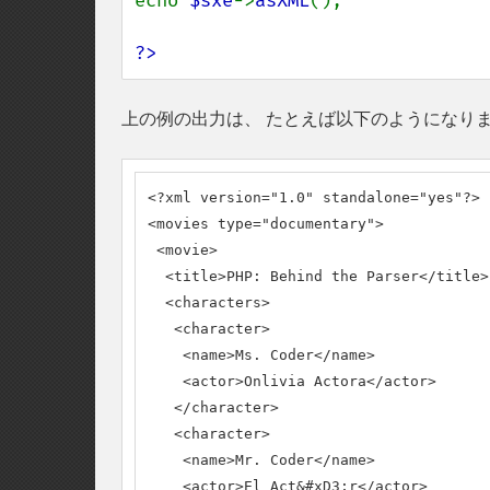
echo 
$sxe
->
asXML
();

?>
上の例の出力は、 たとえば以下のようになり
<?xml version="1.0" standalone="yes"?>

<movies type="documentary">

 <movie>

  <title>PHP: Behind the Parser</title>

  <characters>

   <character>

    <name>Ms. Coder</name>

    <actor>Onlivia Actora</actor>

   </character>

   <character>

    <name>Mr. Coder</name>

    <actor>El Act&#xD3;r</actor>
