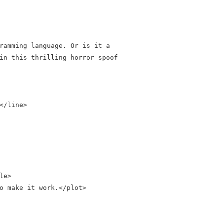
ramming language. Or is it a

in this thrilling horror spoof

</line>

e>

o make it work.</plot>
