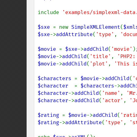
include 
'examples/simplexml-data
$sxe 
= new 
SimpleXMLElement
(
$xml
$sxe
->
addAttribute
(
'type'
, 
'docu
$movie 
= 
$sxe
->
addChild
(
'movie'
$movie
->
addChild
(
'title'
, 
'PHP2:
$movie
->
addChild
(
'plot'
, 
'This i
$characters 
= 
$movie
->
addChild
(
'
$character  
= 
$characters
->
addCh
$character
->
addChild
(
'name'
, 
'Mr
$character
->
addChild
(
'actor'
, 
'J
$rating 
= 
$movie
->
addChild
(
'rati
$rating
->
addAttribute
(
'type'
, 
's