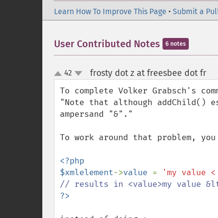
Learn How To Improve This Page
•
Submit a Pul
User Contributed Notes
6 notes
frosty dot z at freesbee dot fr
42
¶
up
down
To complete Volker Grabsch's comm
"Note that although addChild() e
ampersand "&"."

To work around that problem, you
<?php

$xmlelement
->
value 
= 
'my value <