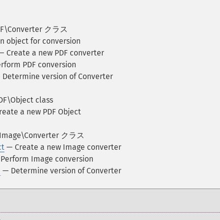
DF\Converter クラス
 object for conversion
 Create a new PDF converter
rform PDF conversion
Determine version of Converter
F\Object class
eate a new PDF Object
\Image\Converter クラス
ct
— Create a new Image converter
Perform Image conversion
n
— Determine version of Converter