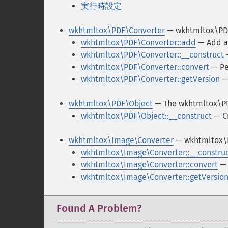
実行時設定
wkhtmltox\PDF\Converter
— wkhtmltox\P
wkhtmltox\PDF\Converter::add
— Add an
wkhtmltox\PDF\Converter::__construct
—
wkhtmltox\PDF\Converter::convert
— Pe
wkhtmltox\PDF\Converter::getVersion
— 
wkhtmltox\PDF\Object
— The wkhtmltox\PD
wkhtmltox\PDF\Object::__construct
— Cr
wkhtmltox\Image\Converter
— wkhtmltox
wkhtmltox\Image\Converter::__constru
wkhtmltox\Image\Converter::convert
— 
wkhtmltox\Image\Converter::getVersio
Found A Problem?