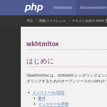
Downloads
Documentation
序文
関数リファレンス
テキスト以外の MIME 
wkhtmltox
¶
はじめに
¶
libwkhtmltox は、QtWebKit レンダ
ダリングするためのオープンソースの LGPLv3
インストール/設定
要件
インストール手順