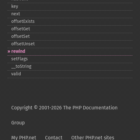
key
next
offsetExists
offsetGet
offsetSet
offsetUnset
rewind
setFlags
_​_​toString
valid
Copyright © 2001-2026 The PHP Documentation
Group
My PHP.net
Contact
Other PHP.net sites