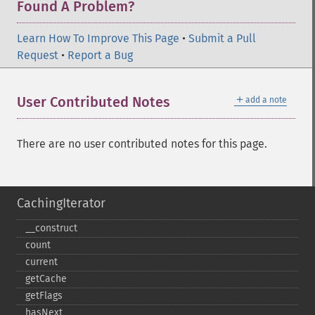
Found A Problem?
Learn How To Improve This Page
•
Submit a Pull
Request
•
Report a Bug
＋
User Contributed Notes
add a note
There are no user contributed notes for this page.
CachingIterator
_​_​construct
count
current
getCache
getFlags
hasNext