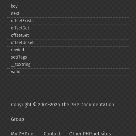
key
next
offsetExists
offsetGet
offsetSet
offsetUnset
rewind
setFlags
_​_​toString
valid
Copyright © 2001-2026 The PHP Documentation
Group
My PHP.net
Contact
Other PHP.net sites