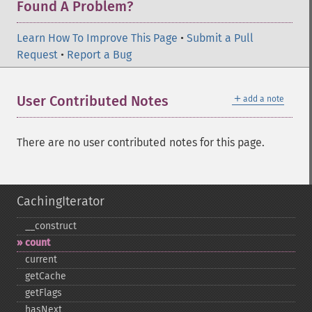
Found A Problem?
Learn How To Improve This Page
•
Submit a Pull
Request
•
Report a Bug
＋
User Contributed Notes
add a note
There are no user contributed notes for this page.
CachingIterator
_​_​construct
count
current
getCache
getFlags
hasNext