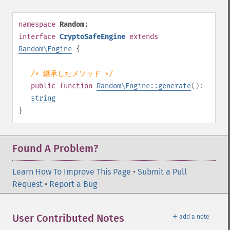
namespace
Random
;
interface
CryptoSafeEngine
extends
Random\Engine
{
/* 継承したメソッド */
public
function
Random\Engine::generate
():
string
}
Found A Problem?
Learn How To Improve This Page
•
Submit a Pull
Request
•
Report a Bug
＋
User Contributed Notes
add a note