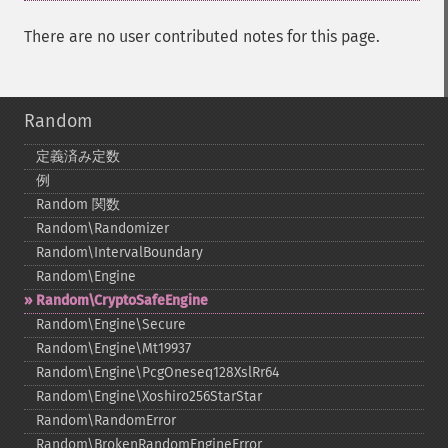
There are no user contributed notes for this page.
Random
定義済み定数
例
Random 関数
Random\Randomizer
Random\IntervalBoundary
Random\Engine
Random\CryptoSafeEngine
Random\Engine\Secure
Random\Engine\Mt19937
Random\Engine\PcgOneseq128XslRr64
Random\Engine\Xoshiro256StarStar
Random\RandomError
Random\BrokenRandomEngineError