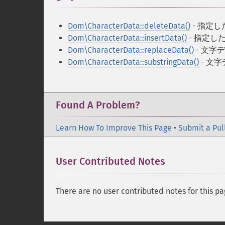
Dom\CharacterData::deleteData()
- 指定
Dom\CharacterData::insertData()
- 指定し
Dom\CharacterData::replaceData()
- 文字
Dom\CharacterData::substringData()
- 文
Found A Problem?
Learn How To Improve This Page
•
Submit a Pul
User Contributed Notes
There are no user contributed notes for this pa