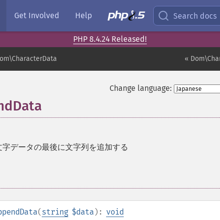
Get Involved
Help
Search docs
PHP 8.4.24 Released!
om\CharacterData
« Dom\Char
Change language:
ndData
文字データの最後に文字列を追加する
ppendData
(
string
$data
):
void