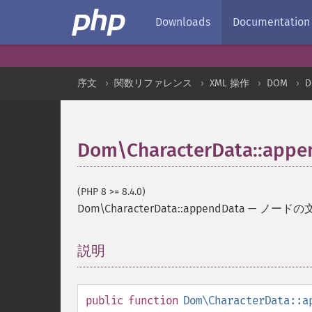
Downloads
Documentation
序文
関数リファレンス
XML 操作
DOM
D
Dom\CharacterData::appe
(PHP 8 >= 8.4.0)
Dom\CharacterData::appendData
—
ノードの
説明
¶
public
function
Dom\CharacterData::a