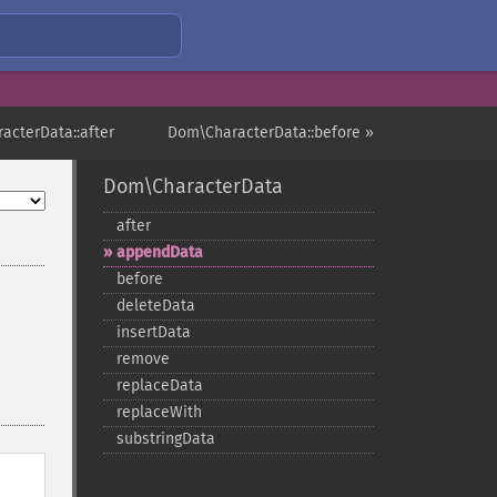
acterData::after
Dom\CharacterData::before »
Dom\CharacterData
after
appendData
before
deleteData
insertData
remove
replaceData
replaceWith
substringData