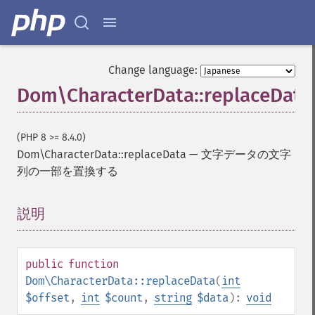
Change language:
Dom\CharacterData::replaceData
(PHP 8 >= 8.4.0)
Dom\CharacterData::replaceData
—
文字データの文字
列の一部を置換する
説明
¶
public
function
Dom\CharacterData::replaceData
(
int
$offset
,
int
$count
,
string
$data
):
void