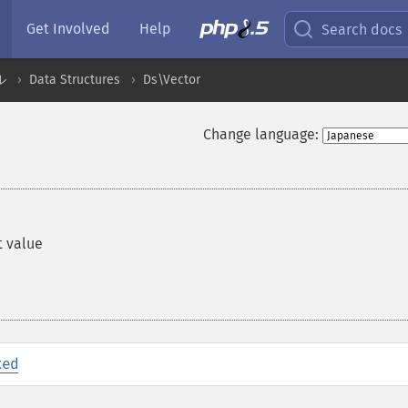
Get Involved
Help
Search docs
ル
Data Structures
Ds\Vector
Change language:
t value
xed