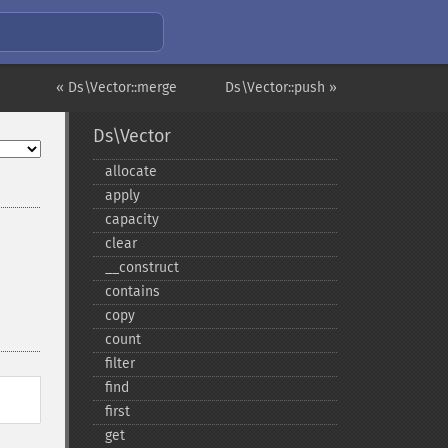
« Ds\Vector::merge
Ds\Vector::push »
Ds\Vector
allocate
apply
capacity
clear
_​_​construct
contains
copy
count
filter
find
first
get