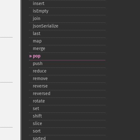
insert
isEmpty
join
jsonSerialize
last
map
merge
pop
push
reduce
remove
reverse
reversed
rotate
set
shift
slice
sort
sorted