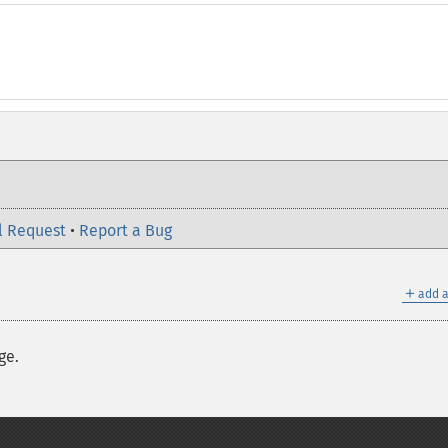
l Request
•
Report a Bug
＋
add a
ge.