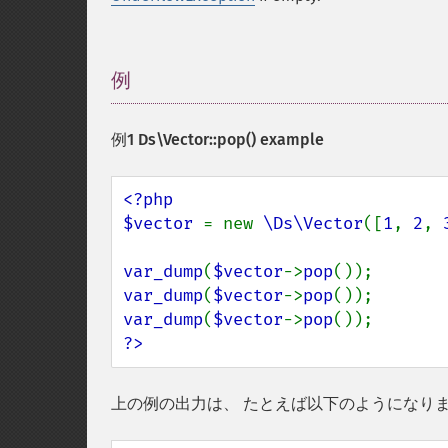
例
¶
例1
Ds\Vector::pop()
example
<?php

$vector 
= new 
\Ds\Vector
([
1
, 
2
, 
var_dump
(
$vector
->
pop
var_dump
(
$vector
->
pop
var_dump
(
$vector
->
pop
?>
上の例の出力は、 たとえば以下のようになり