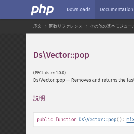
Downloads
Documentation
序文
関数リファレンス
その他の基本モジュー
Ds\Vector::pop
(PECL ds >= 1.0.0)
Ds\Vector::pop
—
Removes and returns the las
説明
¶
public
function
Ds\Vector::pop
():
mi