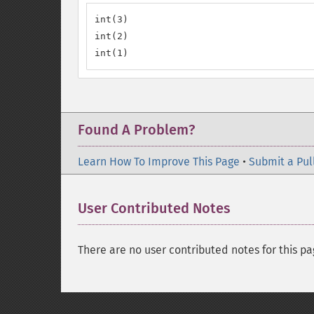
int(3)

int(2)

int(1)
Found A Problem?
Learn How To Improve This Page
•
Submit a Pul
User Contributed Notes
There are no user contributed notes for this pa