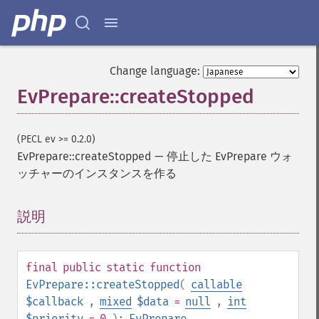
Change language:
EvPrepare::createStopped
(PECL ev >= 0.2.0)
EvPrepare::createStopped
—
停止した EvPrepare ウォ
ッチャーのインスタンスを作る
説明
¶
final
public
static
function
EvPrepare::createStopped
(
callable
$callback
,
mixed
$data
=
null
,
int
$priority
= 0
):
EvPrepare