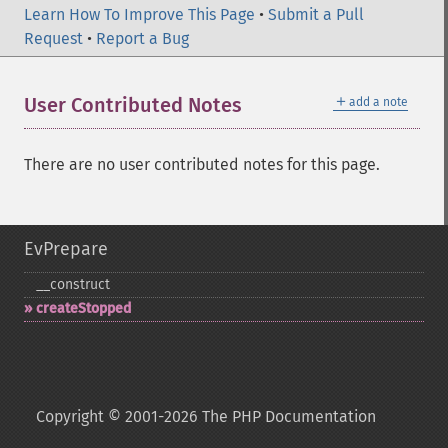
Learn How To Improve This Page
•
Submit a Pull
Request
•
Report a Bug
＋
User Contributed Notes
add a note
There are no user contributed notes for this page.
EvPrepare
_​_​construct
createStopped
Copyright © 2001-2026 The PHP Documentation