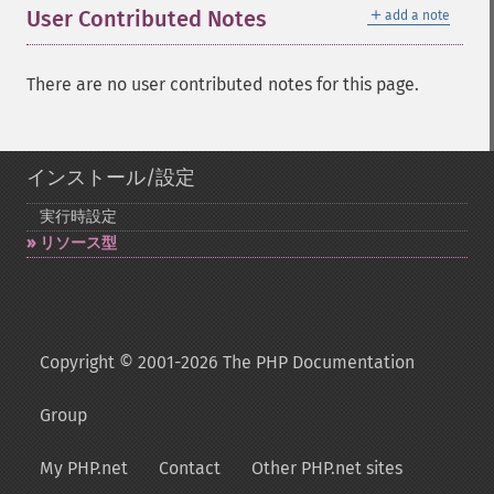
＋
User Contributed Notes
add a note
There are no user contributed notes for this page.
インストール/設定
実行時設定
リソース型
Copyright © 2001-2026 The PHP Documentation
Group
My PHP.net
Contact
Other PHP.net sites