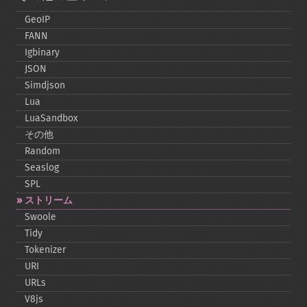
GeoIP
FANN
Igbinary
JSON
Simdjson
Lua
LuaSandbox
その他
Random
Seaslog
SPL
ストリーム
Swoole
Tidy
Tokenizer
URI
URLs
V8js