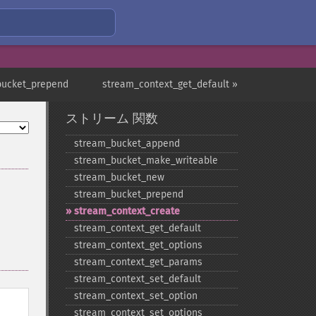
bucket_prepend
stream_context_get_default »
ストリーム 関数
stream_​bucket_​append
stream_​bucket_​make_​writeable
stream_​bucket_​new
stream_​bucket_​prepend
stream_​context_​create
stream_​context_​get_​default
stream_​context_​get_​options
stream_​context_​get_​params
stream_​context_​set_​default
stream_​context_​set_​option
stream_​context_​set_​options