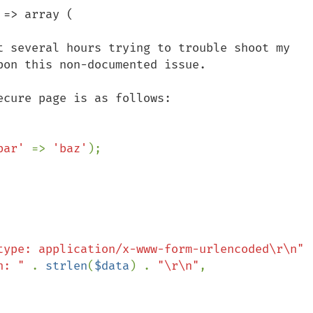
=> array (

t several hours trying to trouble shoot my 
on this non-documented issue.

cure page is as follows:

bar' 
=> 
'baz'
type: application/x-www-form-urlencoded\r\n"

h: " 
. 
strlen
(
$data
) . 
"\r\n"
,
