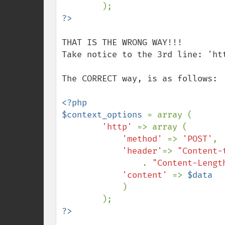
THAT IS THE WRONG WAY!!!

Take notice to the 3rd line: 'htt
The CORRECT way, is as follows:

<?php

$context_options 
= array (

'http' 
=> array (

'method' 
=> 
'POST'
,

'header'
=> 
"Content-
. 
"Content-Lengt
'content' 
=> 
$data

)
