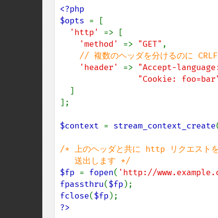
<?php

$opts 
= [

'http' 
=> [

'method' 
=> 
"GET"
,

// 複数のヘッダを分けるのに CRLF 
'header' 
=> 
"Accept-language
"Cookie: foo=bar
  ]

];

$context 
= 
stream_context_create
/* 上のヘッダと共に http リクエストを w
$fp 
= 
fopen
(
'http://www.example.
fpassthru
(
$fp
fclose
(
$fp
?>