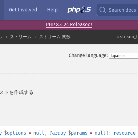
Get Involved
Help
Search docs
PHP 8.4.24 Released!
ル
ストリーム
ストリーム 関数
« stream_
Change language:
ストを作成する
y
$options
=
null
,
?
array
$params
=
null
):
resource