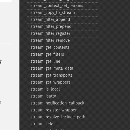
stream_​context_​set_​params
。
stream_​copy_​to_​stream
stream_​filter_​append
stream_​filter_​prepend
stream_​filter_​register
stream_​filter_​remove
stream_​get_​contents
stream_​get_​filters
は
stream_​get_​line
stream_​get_​meta_​data
stream_​get_​transports
stream_​get_​wrappers
stream_​is_​local
stream_​isatty
ラ
stream_​notification_​callback
stream_​register_​wrapper
stream_​resolve_​include_​path
stream_​select