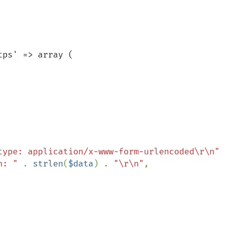
ps' => array (

type: application/x-www-form-urlencoded\r\n"

h: " 
. 
strlen
(
$data
) . 
"\r\n"
,
