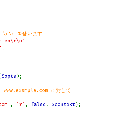
\r\n を使います

: en\r\n" 
.

"
,

(
$opts
);

ww.example.com に対して

com'
, 
'r'
, 
false
, 
$context