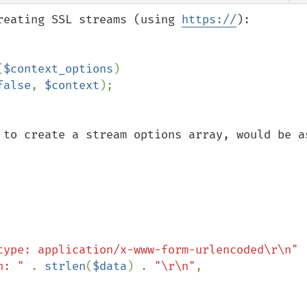
reating SSL streams (using 
https://
):

(
$context_options
false
, 
$context
 to create a stream options array, would be as
type: application/x-www-form-urlencoded\r\n"

h: " 
. 
strlen
(
$data
) . 
"\r\n"
,
