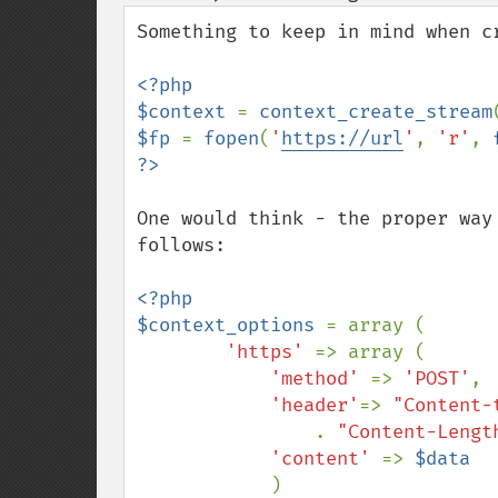
down
Something to keep in mind when c
<?php

$context 
= 
context_create_stream
$fp 
= 
fopen
(
'
https://url
'
, 
'r'
, 
One would think - the proper way
follows: 

<?php

$context_options 
= array (

'https' 
=> array (

'method' 
=> 
'POST'
,

'header'
=> 
"Content-
. 
"Content-Lengt
'content' 
=> 
$data

)
