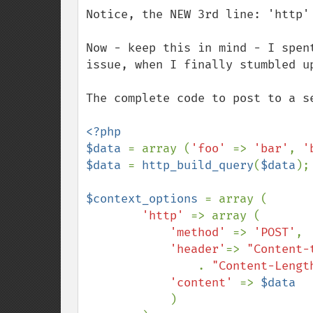
Notice, the NEW 3rd line: 'http' 
Now - keep this in mind - I spen
issue, when I finally stumbled up
The complete code to post to a se
<?php

$data 
= array (
'foo' 
=> 
'bar'
, 
'
$data 
= 
http_build_query
(
$data
);

$context_options 
= array (

'http' 
=> array (

'method' 
=> 
'POST'
,

'header'
=> 
"Content-
. 
"Content-Lengt
'content' 
=> 
$data

)
