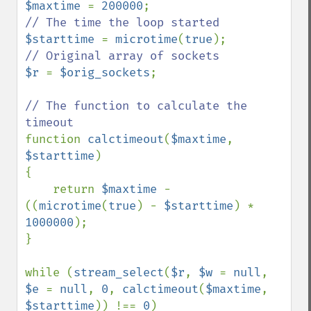
$maxtime 
= 
200000
$starttime 
= 
microtime
(
true
$r 
= 
$orig_sockets
;

// The function to calculate the 
function 
calctimeout
(
$maxtime
, 
$starttime
)

{

    return 
$maxtime 
- 
((
microtime
(
true
) - 
$starttime
) * 
1000000
);

}

while (
stream_select
(
$r
, 
$w 
= 
null
, 
$e 
= 
null
, 
0
, 
calctimeout
(
$maxtime
, 
$starttime
)) !== 
0
)
