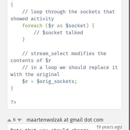
{

// loop through the sockets that 
showed activity

foreach (
$r 
as 
$socket
) {

// $socket talked

}

// stream_select modifies the 
contents of $r

    // in a loop we should replace it 
with the original

$r 
= 
$orig_sockets
;

}

?>
maartenwolzak at gmail dot com
6
¶
up
down
19 years ago