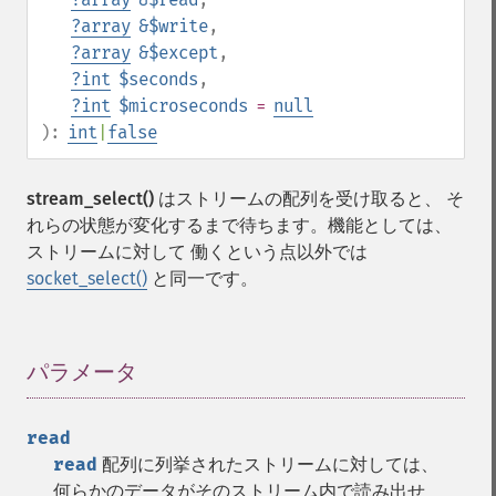
?
array
&$write
,
?
array
&$except
,
?
int
$seconds
,
?
int
$microseconds
=
null
):
int
|
false
stream_select()
はストリームの配列を受け取ると、 そ
れらの状態が変化するまで待ちます。機能としては、
ストリームに対して 働くという点以外では
socket_select()
と同一です。
パラメータ
¶
read
read
配列に列挙されたストリームに対しては、
何らかのデータがそのストリーム内で読み出せ