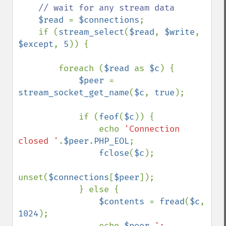
// wait for any stream data

$read 
= 
$connections
;

    if (
stream_select
(
$read
, 
$write
, 
$except
, 
5
)) {

        foreach (
$read 
as 
$c
) {

$peer 
= 
stream_socket_get_name
(
$c
, 
true
);

            if (
feof
(
$c
)) {

                echo 
'Connection 
closed '
.
$peer
.
PHP_EOL
;

fclose
(
$c
);

unset(
$connections
[
$peer
]);

            } else {

$contents 
= 
fread
(
$c
, 
1024
);

                echo 
$peer
.
': 