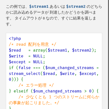
この例では、
$stream1
あるいは
$stream2
のどちら
かに読み込めるデータが 到達したかどうかを調べま
す。 タイムアウトが
なので、すぐに結果を返しま
0
す。
$read   
= array(
$stream1
, 
$stream2
$write  
= 
NULL
$except 
= 
NULL
;

if (
false 
=== (
$num_changed_streams 
= 
stream_select
(
$read
, 
$write
, 
$except
, 
0
))) {

} elseif (
$num_changed_streams 
> 
0
) {

/* 少なくとも 1 つのストリームに何らか