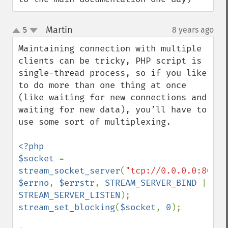
Martin
5
8 years ago
¶
up
down
Maintaining connection with multiple 
clients can be tricky, PHP script is 
single-thread process, so if you like 
to do more than one thing at once 
(like waiting for new connections and 
waiting for new data), you’ll have to 
use some sort of multiplexing. 

<?php

$socket 
= 
stream_socket_server
(
"tcp://0.0.0.0:8000"
$errno
, 
$errstr
, 
STREAM_SERVER_BIND 
| 
STREAM_SERVER_LISTEN
stream_set_blocking
(
$socket
, 
0
);
