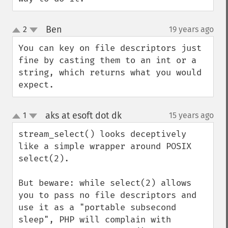
Ben
2
19 years ago
¶
up
down
You can key on file descriptors just 
fine by casting them to an int or a 
string, which returns what you would 
expect.
aks at esoft dot dk
1
15 years ago
¶
up
down
stream_select() looks deceptively 
like a simple wrapper around POSIX 
select(2).

But beware: while select(2) allows 
you to pass no file descriptors and 
use it as a "portable subsecond 
sleep", PHP will complain with 