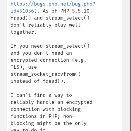
https://bugs.php.net/bug.php?
id=51056
). As of PHP 5.5.10, 
fread() and stream_select() 
don't reliably play well 
together.

If you need stream_select() 
and you don't need an 
encrypted connection (e.g. 
TLS), use 
stream_socket_recvfrom() 
instead of fread().

I can't find a way to 
reliably handle an encrypted 
connection with blocking 
functions in PHP; non-
blocking might be the only 
way to do it.