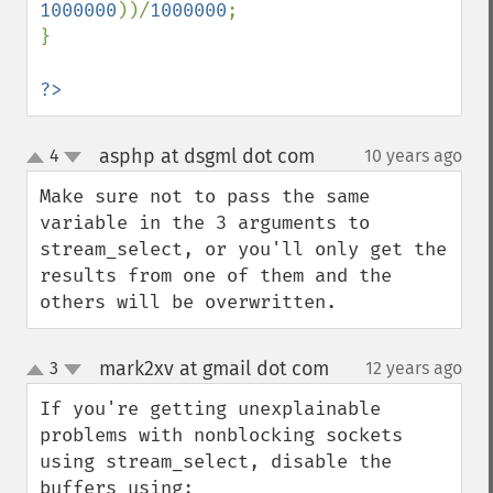
1000000
))/
1000000
;

}

?>
asphp at dsgml dot com
4
10 years ago
¶
up
down
Make sure not to pass the same 
variable in the 3 arguments to 
stream_select, or you'll only get the 
results from one of them and the 
others will be overwritten.
mark2xv at gmail dot com
3
12 years ago
¶
up
down
If you're getting unexplainable 
problems with nonblocking sockets 
using stream_select, disable the 
buffers using:
