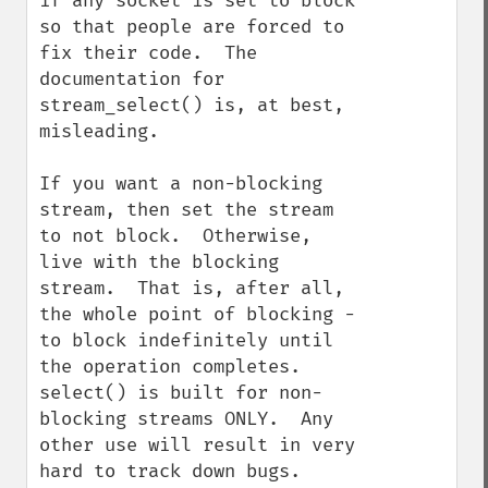
if any socket is set to block 
so that people are forced to 
fix their code.  The 
documentation for 
stream_select() is, at best, 
misleading.

If you want a non-blocking 
stream, then set the stream 
to not block.  Otherwise, 
live with the blocking 
stream.  That is, after all, 
the whole point of blocking - 
to block indefinitely until 
the operation completes.  
select() is built for non-
blocking streams ONLY.  Any 
other use will result in very 
hard to track down bugs.
