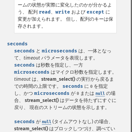
ームの状態が実際に変化したのかが分かるよ
う、 配列
read
、
write
および
except
に
変更が加えられます。 但し、配列のキーは保
存されます。
seconds
seconds
と
microseconds
は、一体となっ
て、
timeout
パラメータを表現します。
seconds
は秒数を指定し、一方
microseconds
はマイクロ秒数を指定します。
timeout
は、
stream_select()
の実行から戻るま
での時間の上限です。
seconds
に
を指定
0
し、かつ
microseconds
が
または
の場
0
null
合、
stream_select()
はデータを待たずにすぐに
戻り、 現在のストリームの状態を示します。
seconds
が
(タイムアウトなし) の場合、
null
stream_select()
はブロックしつづけ、調べてい