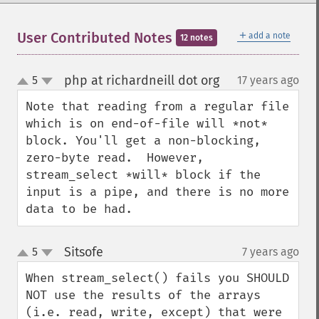
＋
User Contributed Notes
add a note
12 notes
php at richardneill dot org
5
17 years ago
¶
up
down
Note that reading from a regular file 
which is on end-of-file will *not* 
block. You'll get a non-blocking, 
zero-byte read.  However, 
stream_select *will* block if the 
input is a pipe, and there is no more 
data to be had.
Sitsofe
5
7 years ago
¶
up
down
When stream_select() fails you SHOULD 
NOT use the results of the arrays 
(i.e. read, write, except) that were 