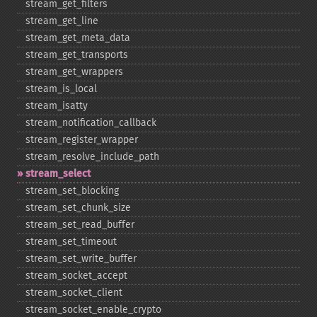
stream_​get_​filters
stream_​get_​line
stream_​get_​meta_​data
stream_​get_​transports
stream_​get_​wrappers
stream_​is_​local
stream_​isatty
stream_​notification_​callback
stream_​register_​wrapper
stream_​resolve_​include_​path
stream_​select
stream_​set_​blocking
stream_​set_​chunk_​size
stream_​set_​read_​buffer
stream_​set_​timeout
stream_​set_​write_​buffer
stream_​socket_​accept
stream_​socket_​client
stream_​socket_​enable_​crypto