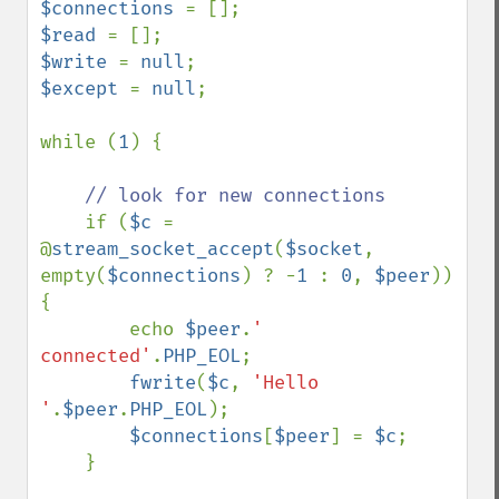
$connections 
$read 
$write 
= 
null
$except 
= 
null
;

while (
1
) {

// look for new connections

if (
$c 
= 
@
stream_socket_accept
(
$socket
, 
empty(
$connections
) ? -
1 
: 
0
, 
$peer
)) 
{

        echo 
$peer
.
' 
connected'
.
PHP_EOL
;

fwrite
(
$c
, 
'Hello 
'
.
$peer
.
PHP_EOL
);

$connections
[
$peer
] = 
$c
;

    }
