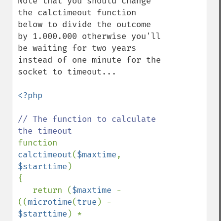
Note that you should change 
the calctimeout function 
below to divide the outcome 
by 1.000.000 otherwise you'll 
be waiting for two years 
instead of one minute for the 
socket to timeout...

<?php

// The function to calculate 
function 
calctimeout
(
$maxtime
, 
$starttime
)

{

   return (
$maxtime 
- 
((
microtime
(
true
) - 
$starttime
) * 