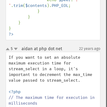
'
.
trim
(
$contents
).
PHP_EOL
;

            }

        }

    }

?>
aidan at php dot net
5
22 years ago
¶
up
down
If you want to set an absolute 
maximum execution time for 
stream_select in a loop, it's 
important to decrement the max_time 
value passed to stream_select.

// The maximum time for execution in 