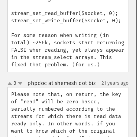
stream_set_read_buffer($socket, 0);

stream_set_write_buffer($socket, 0);

For some reason when writing (in 
total) ~256k, sockets start returning 
FALSE when reading, yet always appear 
in the stream_select arrays. This 
fixed that problem. (for us.)
phpdoc at shemesh dot biz
3
21 years ago
¶
up
down
Please note that, on return, the key 
of "read" will be zero based, 
serially numbered according to the 
streams for which there is read data 
ready only. In other words, if you 
want to know which of the original 