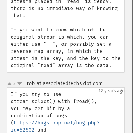
streams placed in "read" is ready, 
there is no immediate way of knowing 
that.

If you want to know which of the 
original stream is which, you can 
either use "==", or possibly set a 
reverse map array, in which the 
stream is the key, and the key to the 
original "read" array is the data.
rob at associatedtechs dot com
2
¶
up
down
12 years ago
If you try to use 
stream_select() with fread(), 
you may get bit by a 
combination of bugs 
(
https://bugs.php.net/bug.php?
id=52602
 and 