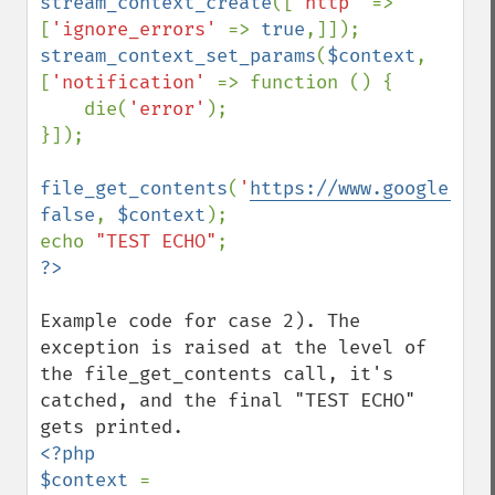
stream_context_create
([
'http' 
=> 
[
'ignore_errors' 
=> 
true
stream_context_set_params
(
$context
, 
[
'notification' 
=> function () {

    die(
'error'
);

}]);

file_get_contents
(
'
https://www.google.com
false
, 
$context
);

echo 
"TEST ECHO"
Example code for case 2). The 
exception is raised at the level of 
the file_get_contents call, it's 
catched, and the final "TEST ECHO" 
<?php

$context 
= 