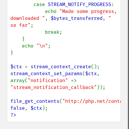
        case 
STREAM_NOTIFY_PROGRESS
:

            echo 
"Made some progress, 
downloaded "
, 
$bytes_transferred
, 
" 
so far"
;

            break;

    }

    echo 
"\n"
;

}

$ctx 
= 
stream_context_create
stream_context_set_params
(
$ctx
, 
array(
"notification" 
=> 
"stream_notification_callback"
));

file_get_contents
(
"http://php.net/contact
false
, 
$ctx
?>