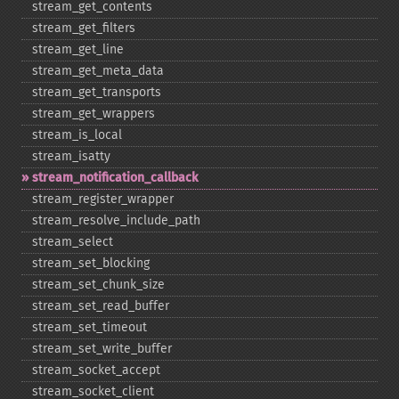
stream_​get_​contents
stream_​get_​filters
stream_​get_​line
stream_​get_​meta_​data
stream_​get_​transports
stream_​get_​wrappers
stream_​is_​local
stream_​isatty
stream_​notification_​callback
stream_​register_​wrapper
stream_​resolve_​include_​path
stream_​select
stream_​set_​blocking
stream_​set_​chunk_​size
stream_​set_​read_​buffer
stream_​set_​timeout
stream_​set_​write_​buffer
stream_​socket_​accept
stream_​socket_​client