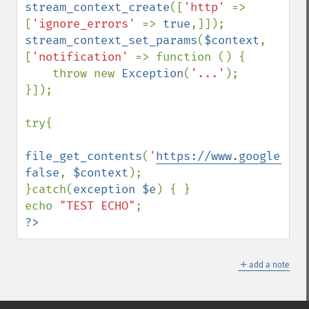
stream_context_create
([
'http' 
=> 
[
'ignore_errors' 
=> 
true
stream_context_set_params
(
$context
, 
[
'notification' 
=> function () {

    throw new 
Exception
(
'...'
);

}]);

try{

file_get_contents
(
'
https://www.google.com
false
, 
$context
);

}catch(
exception $e
) { }

echo 
"TEST ECHO"
?>
＋
add a note