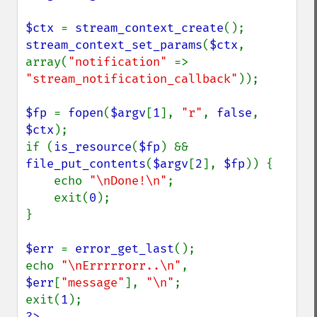
$ctx 
= 
stream_context_create
stream_context_set_params
(
$ctx
, 
array(
"notification" 
=> 
"stream_notification_callback"
));

$fp 
= 
fopen
(
$argv
[
1
], 
"r"
, 
false
, 
$ctx
);

if (
is_resource
(
$fp
) && 
file_put_contents
(
$argv
[
2
], 
$fp
)) {

    echo 
"\nDone!\n"
;

    exit(
0
);

}

$err 
= 
error_get_last
();

echo 
"\nErrrrrorr..\n"
, 
$err
[
"message"
], 
"\n"
;

exit(
1
?>