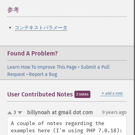
参考
¶
コンテキストパラメータ
Found A Problem?
Learn How To Improve This Page
•
Submit a Pull
Request
•
Report a Bug
＋
User Contributed Notes
add a note
2 notes
billynoah at gmail dot com
3
9 years ago
¶
up
down
A couple of notes regarding the 
examples here (I'm using PHP 7.0.18):
