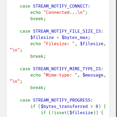
    case 
STREAM_NOTIFY_CONNECT
:

        echo 
"Connected...\n"
;

        break;

    case 
STREAM_NOTIFY_FILE_SIZE_IS
:

$filesize 
= 
$bytes_max
;

        echo 
"Filesize: "
, 
$filesize
, 
"\n"
;

        break;

    case 
STREAM_NOTIFY_MIME_TYPE_IS
:

        echo 
"Mime-type: "
, 
$message
, 
"\n"
;

        break;

    case 
STREAM_NOTIFY_PROGRESS
:

        if (
$bytes_transferred 
> 
0
) {

            if (!isset(
$filesize
)) {
