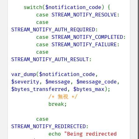
    switch(
$notification_code
) {

        case 
STREAM_NOTIFY_RESOLVE
:

        case 
STREAM_NOTIFY_AUTH_REQUIRED
:

        case 
STREAM_NOTIFY_COMPLETED
:

        case 
STREAM_NOTIFY_FAILURE
:

        case 
STREAM_NOTIFY_AUTH_RESULT
:

var_dump
(
$notification_code
, 
$severity
, 
$message
, 
$message_code
, 
$bytes_transferred
, 
$bytes_max
);

/* 無視 */

break;

        case 
STREAM_NOTIFY_REDIRECTED
:

            echo 
"Being redirected 