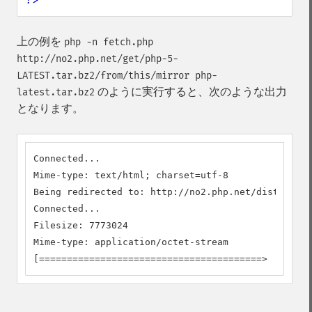
上の例を
php -n fetch.php
http://no2.php.net/get/php-5-
LATEST.tar.bz2/from/this/mirror php-
のように実行すると、次のような出力
latest.tar.bz2
となります。
Connected...

Mime-type: text/html; charset=utf-8

Being redirected to: http://no2.php.net/distributi
Connected...

Filesize: 7773024

Mime-type: application/octet-stream

[========================================>        