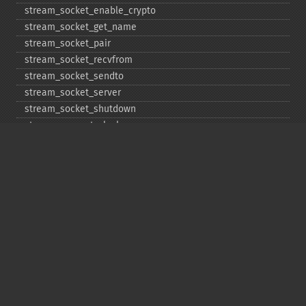
stream_​socket_​enable_​crypto
stream_​socket_​get_​name
stream_​socket_​pair
stream_​socket_​recvfrom
stream_​socket_​sendto
stream_​socket_​server
stream_​socket_​shutdown
stream_​supports_​lock
stream_​wrapper_​register
stream_​wrapper_​restore
stream_​wrapper_​unregister
Copyright © 2001-2026 The PHP Documentation
Group