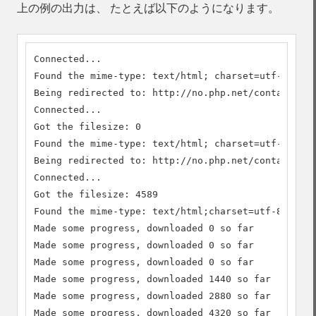
上の例の出力は、 たとえば以下のようになります。
Connected...

Found the mime-type: text/html; charset=utf-8

Being redirected to: http://no.php.net/contact

Connected...

Got the filesize: 0

Found the mime-type: text/html; charset=utf-8

Being redirected to: http://no.php.net/contact.php

Connected...

Got the filesize: 4589

Found the mime-type: text/html;charset=utf-8

Made some progress, downloaded 0 so far

Made some progress, downloaded 0 so far

Made some progress, downloaded 0 so far

Made some progress, downloaded 1440 so far

Made some progress, downloaded 2880 so far

Made some progress, downloaded 4320 so far
