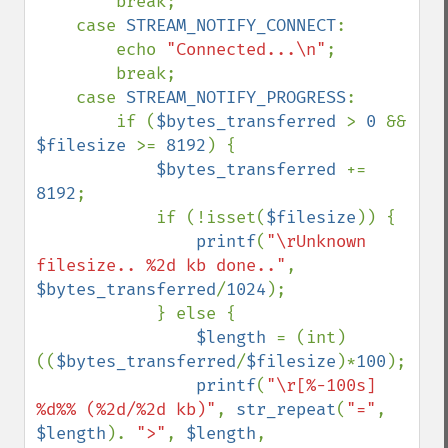
        break;

    case 
STREAM_NOTIFY_CONNECT
:

        echo 
"Connected...\n"
;

        break;

    case 
STREAM_NOTIFY_PROGRESS
:

        if (
$bytes_transferred 
> 
0 
&& 
$filesize 
>= 
8192
) {

$bytes_transferred 
+= 
8192
;

            if (!isset(
$filesize
)) {

printf
(
"\rUnknown 
filesize.. %2d kb done.."
, 
$bytes_transferred
/
1024
);

            } else {

$length 
= (int)
((
$bytes_transferred
/
$filesize
)*
100
);

printf
(
"\r[%-100s] 
%d%% (%2d/%2d kb)"
, 
str_repeat
(
"="
, 
$length
). 
">"
, 
$length
, 