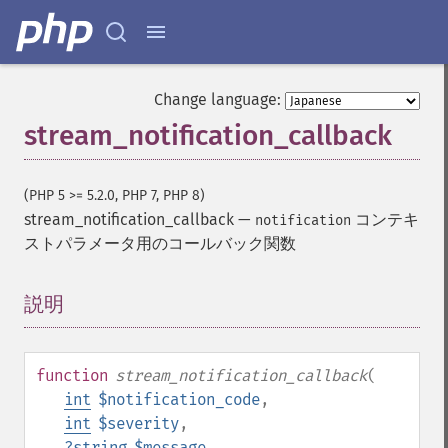
Change language:
stream_notification_callback
(PHP 5 >= 5.2.0, PHP 7, PHP 8)
stream_notification_callback
—
コンテキ
notification
ストパラメータ用のコールバック関数
説明
¶
function
stream_notification_callback
(
int
$notification_code
,
int
$severity
,
?
string
$message
,