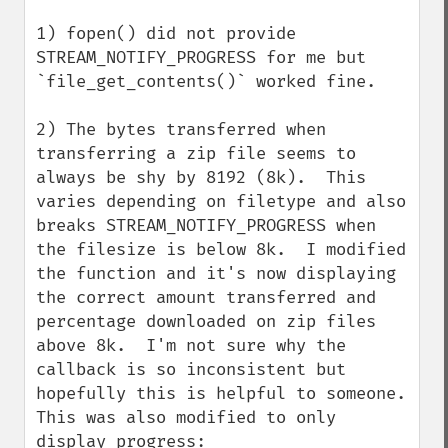
1) fopen() did not provide 
STREAM_NOTIFY_PROGRESS for me but 
`file_get_contents()` worked fine.

2) The bytes transferred when 
transferring a zip file seems to 
always be shy by 8192 (8k).  This 
varies depending on filetype and also 
breaks STREAM_NOTIFY_PROGRESS when 
the filesize is below 8k.  I modified 
the function and it's now displaying 
the correct amount transferred and 
percentage downloaded on zip files 
above 8k.  I'm not sure why the 
callback is so inconsistent but 
hopefully this is helpful to someone.  
This was also modified to only 
display progress:
