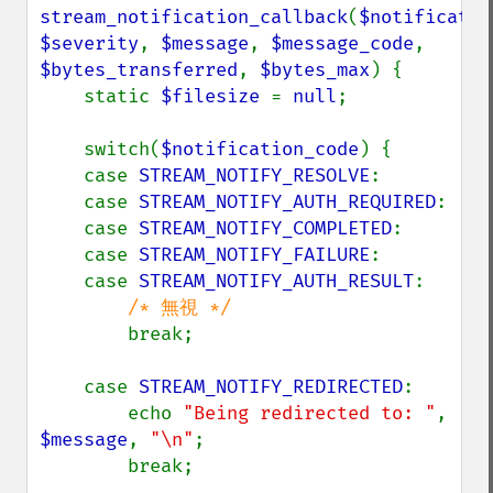
stream_notification_callback
(
$notificatio
$severity
, 
$message
, 
$message_code
, 
$bytes_transferred
, 
$bytes_max
) {

    static 
$filesize 
= 
null
;

    switch(
$notification_code
) {

    case 
STREAM_NOTIFY_RESOLVE
:

    case 
STREAM_NOTIFY_AUTH_REQUIRED
:

    case 
STREAM_NOTIFY_COMPLETED
:

    case 
STREAM_NOTIFY_FAILURE
:

    case 
STREAM_NOTIFY_AUTH_RESULT
:

/* 無視 */

break;

    case 
STREAM_NOTIFY_REDIRECTED
:

        echo 
"Being redirected to: "
, 
$message
, 
"\n"
;

        break;
