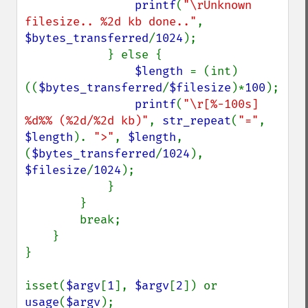
printf
(
"\rUnknown 
filesize.. %2d kb done.."
, 
$bytes_transferred
/
1024
);

            } else {

$length 
= (int) 
((
$bytes_transferred
/
$filesize
)*
100
);

printf
(
"\r[%-100s] 
%d%% (%2d/%2d kb)"
, 
str_repeat
(
"="
, 
$length
). 
">"
, 
$length
, 
(
$bytes_transferred
/
1024
), 
$filesize
/
1024
);

            }

        }

        break;

    }

}

isset(
$argv
[
1
], 
$argv
[
2
]) or 
usage
(
$argv
);
