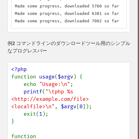
Made some progress, downloaded 5760 so far

Made some progress, downloaded 6381 so far

Made some progress, downloaded 7002 so far
例2 コマンドラインのダウンロードツール用のシンプル
なプログレスバー
function 
usage
(
$argv
) {

    echo 
"Usage:\n"
;

printf
(
"\tphp %s 
<http://example.com/file> 
<localfile>\n"
, 
$argv
[
0
]);

    exit(
1
);

}

function 