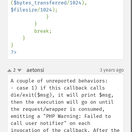
(
$bytes_transferred
/
1024
), 
$filesize
/
1024
);

            }

        }

        break;

    }

?>
aetonsi
2
3 years ago
¶
up
down
A couple of unreported behaviors:

- case 1) if this callback calls 
die/exit($msg), it will print $msg, 
then the execution will go on until 
the request/wrapper is consumed, 
emitting a "PHP Warning: Failed to 
call user notifier" on each 
invocation of the callback. After the 