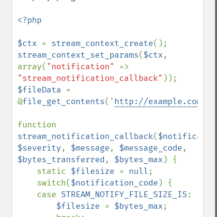
<?php

$ctx 
= 
stream_context_create
stream_context_set_params
(
$ctx
, 
array(
"notification" 
=> 
"stream_notification_callback"
$fileData 
= 
@
file_get_contents
(
'
http://example.com/te
function 
stream_notification_callback
(
$notificatio
$severity
, 
$message
, 
$message_code
, 
$bytes_transferred
, 
$bytes_max
) {

    static 
$filesize 
= 
null
;

    switch(
$notification_code
) {

    case 
STREAM_NOTIFY_FILE_SIZE_IS
:

$filesize 
= 
$bytes_max
;
