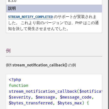
8.3.0
のサポートが実装されま
STREAM_NOTIFY_COMPLETED
した。 これより前のバージョンでは、PHP はこの通
知を決して発生させませんでした。
例
¶
例1
stream_notification_callback()
の例
function 
stream_notification_callback
(
$notificatio
$severity
, 
$message
, 
$message_code
, 
$bytes_transferred
, 
$bytes_max
) {
