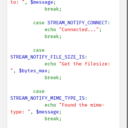
to: "
, 
$message
;

            break;

        case 
STREAM_NOTIFY_CONNECT
:

            echo 
"Connected..."
;

            break;

        case 
STREAM_NOTIFY_FILE_SIZE_IS
:

            echo 
"Got the filesize: 
"
, 
$bytes_max
;

            break;

        case 
STREAM_NOTIFY_MIME_TYPE_IS
:

            echo 
"Found the mime-
type: "
, 
$message
;

            break;
