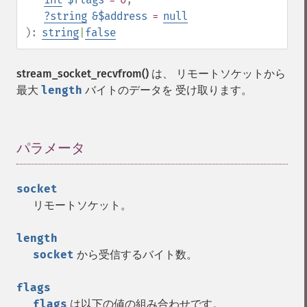
?
string
&$address
=
null
):
string
|
false
stream_socket_recvfrom()
は、 リモートソケットから
最大
length
バイトのデータを 受け取ります。
パラメータ
¶
socket
リモートソケット。
length
socket
から受信するバイト数。
flags
flags
は以下の値の組み合わせです。