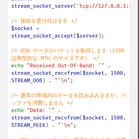
stream_socket_server
(
'tcp://127.0.0.1:123
$socket 
= 
stream_socket_accept
(
$server
);

/* OOB データのパケットを取得します（1500 
echo 
"Received Out-Of-Band: '" 
. 
stream_socket_recvfrom
(
$socket
, 
1500
, 
STREAM_OOB
) . 
"'\n"
;

/* 通常の帯域内のデータを読み込みますが、バ
echo 
"Data: '" 
. 
stream_socket_recvfrom
(
$socket
, 
1500
, 
STREAM_PEEK
) . 
"'\n"
;
