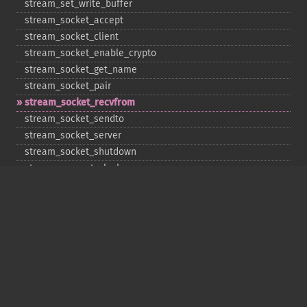
stream_​set_​write_​buffer
stream_​socket_​accept
stream_​socket_​client
stream_​socket_​enable_​crypto
stream_​socket_​get_​name
stream_​socket_​pair
stream_​socket_​recvfrom
stream_​socket_​sendto
stream_​socket_​server
stream_​socket_​shutdown
stream_​supports_​lock
stream_​wrapper_​register
stream_​wrapper_​restore
stream_​wrapper_​unregister
Copyright © 2001-2026 The PHP Documentation