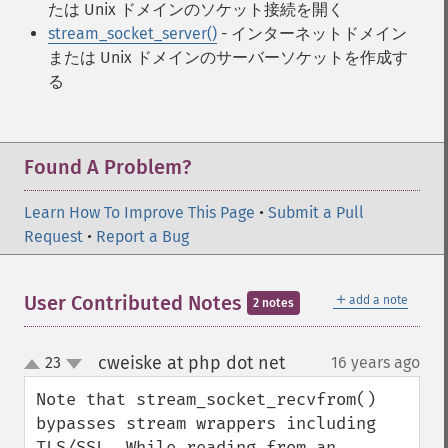
たは Unix ドメインのソケット接続を開く
stream_socket_server()
- インターネットドメイン
または Unix ドメインのサーバーソケットを作成す
る
Found A Problem?
Learn How To Improve This Page
•
Submit a Pull
Request
•
Report a Bug
＋
User Contributed Notes
add a note
2 notes
cweiske at php dot net
23
16 years ago
¶
up
down
Note that stream_socket_recvfrom() 
bypasses stream wrappers including 
TLS/SSL. While reading from an 