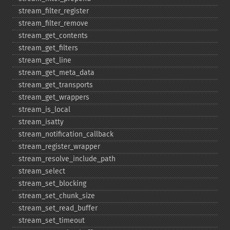
stream_​filter_​register
stream_​filter_​remove
stream_​get_​contents
stream_​get_​filters
stream_​get_​line
stream_​get_​meta_​data
stream_​get_​transports
stream_​get_​wrappers
stream_​is_​local
stream_​isatty
stream_​notification_​callback
stream_​register_​wrapper
stream_​resolve_​include_​path
stream_​select
stream_​set_​blocking
stream_​set_​chunk_​size
stream_​set_​read_​buffer
stream_​set_​timeout