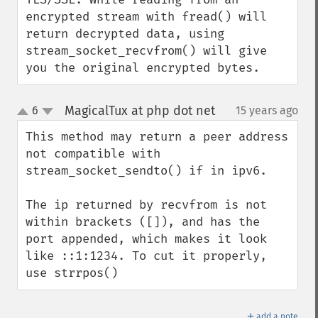
encrypted stream with fread() will 
return decrypted data, using 
stream_socket_recvfrom() will give 
you the original encrypted bytes.
MagicalTux at php dot net
6
15 years ago
¶
up
down
This method may return a peer address 
not compatible with 
stream_socket_sendto() if in ipv6.

The ip returned by recvfrom is not 
within brackets ([]), and has the 
port appended, which makes it look 
like ::1:1234. To cut it properly, 
use strrpos()
＋
add a note