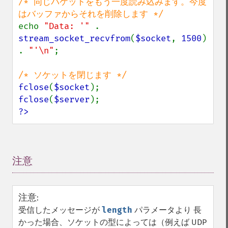
/* 同じパケットをもう一度読み込みます。今度
echo 
"Data: '" 
. 
stream_socket_recvfrom
(
$socket
, 
1500
) 
. 
"'\n"
;

fclose
(
$socket
fclose
(
$server
?>
注意
¶
注意
:
受信したメッセージが
length
パラメータより 長
かった場合、ソケットの型によっては（例えば UDP