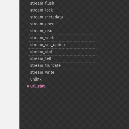
stream_​flush
stream_​lock
stream_​metadata
stream_​open
stream_​read
stream_​seek
stream_​set_​option
stream_​stat
stream_​tell
stream_​truncate
stream_​write
unlink
url_​stat