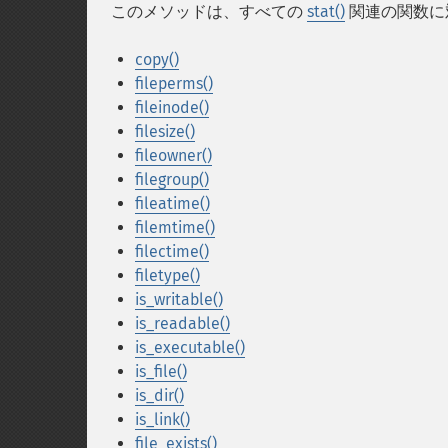
このメソッドは、すべての
stat()
関連の関数に
copy()
fileperms()
fileinode()
filesize()
fileowner()
filegroup()
fileatime()
filemtime()
filectime()
filetype()
is_writable()
is_readable()
is_executable()
is_file()
is_dir()
is_link()
file_exists()