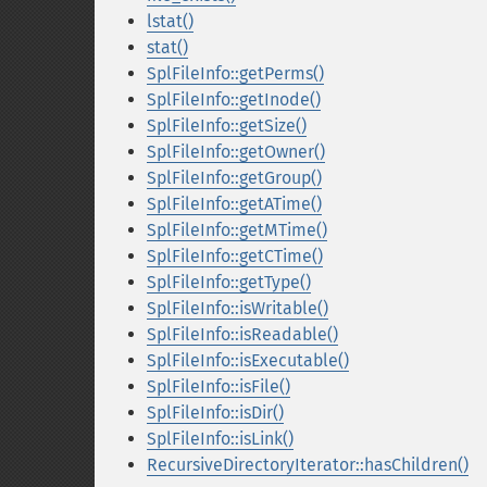
lstat()
stat()
SplFileInfo::getPerms()
SplFileInfo::getInode()
SplFileInfo::getSize()
SplFileInfo::getOwner()
SplFileInfo::getGroup()
SplFileInfo::getATime()
SplFileInfo::getMTime()
SplFileInfo::getCTime()
SplFileInfo::getType()
SplFileInfo::isWritable()
SplFileInfo::isReadable()
SplFileInfo::isExecutable()
SplFileInfo::isFile()
SplFileInfo::isDir()
SplFileInfo::isLink()
RecursiveDirectoryIterator::hasChildren()