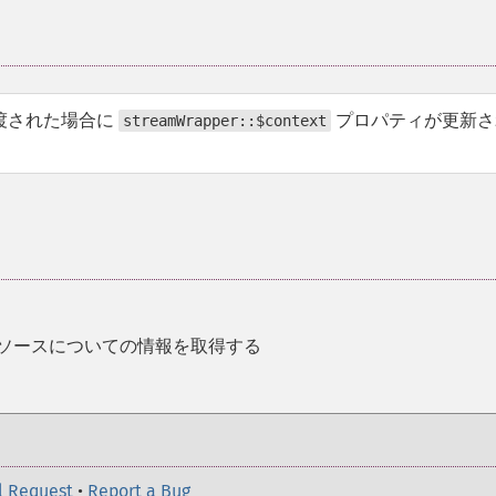
渡された場合に
プロパティが更新さ
streamWrapper::$context
リソースについての情報を取得する
l Request
•
Report a Bug