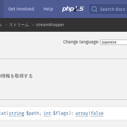
Get Involved
Help
Search docs
ル
ストリーム
streamWrapper
Change language:
の情報を取得する
tat
(
string
$path
,
int
$flags
):
array
|
false