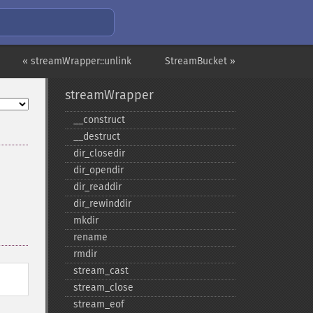
« streamWrapper::unlink
StreamBucket »
streamWrapper
_​_​construct
_​_​destruct
dir_​closedir
dir_​opendir
dir_​readdir
dir_​rewinddir
mkdir
rename
rmdir
stream_​cast
stream_​close
stream_​eof