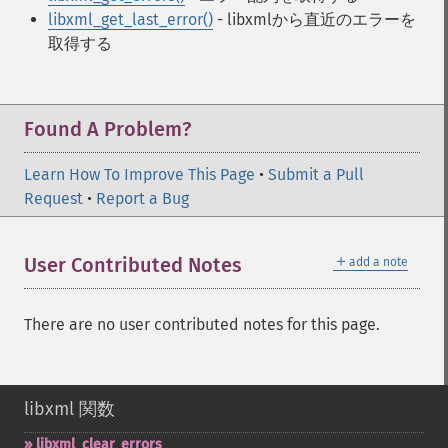
libxml_get_last_error()
- libxmlから直近のエラーを
取得する
Found A Problem?
Learn How To Improve This Page
•
Submit a Pull
Request
•
Report a Bug
＋
User Contributed Notes
add a note
There are no user contributed notes for this page.
libxml 関数
libxml_​clear_​errors