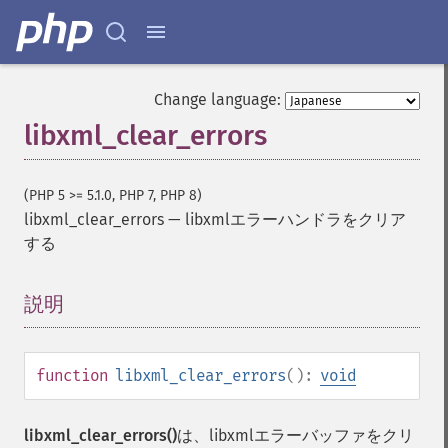
Change language:
libxml_clear_errors
(PHP 5 >= 5.1.0, PHP 7, PHP 8)
libxml_clear_errors
—
libxmlエラーハンドラをクリア
する
説明
¶
function
libxml_clear_errors
():
void
libxml_clear_errors()
は、libxmlエラーバッファをクリ