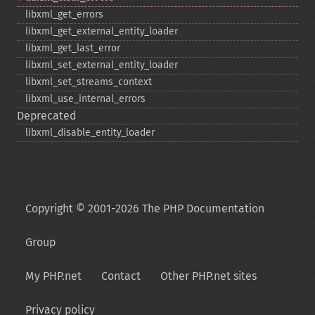
libxml_​get_​errors
libxml_​get_​external_​entity_​loader
libxml_​get_​last_​error
libxml_​set_​external_​entity_​loader
libxml_​set_​streams_​context
libxml_​use_​internal_​errors
Deprecated
libxml_​disable_​entity_​loader
Copyright © 2001-2026 The PHP Documentation
Group
My PHP.net
Contact
Other PHP.net sites
Privacy policy