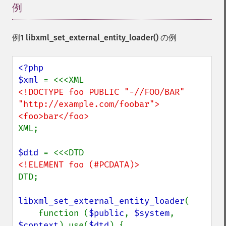
例
¶
例1
libxml_set_external_entity_loader()
の例
<?php

$xml 
<!DOCTYPE foo PUBLIC "-//FOO/BAR" 
"http://example.com/foobar">

XML;

$dtd 
DTD;

libxml_set_external_entity_loader
(

    function (
$public
, 
$system
, 
$context
) use(
$dtd
) {
