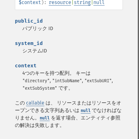
$context
):
resource
|
string
|
null
public_id
パブリック ID
system_id
システムID
context
4つのキーを持つ配列。 キーは
,
,
,
"directory"
"intSubName"
"extSubURI"
です。
"extSubSystem"
この
callable
は、 リソースまたはリソースをオ
ープンできる文字列あるいは
でなければな
null
りません。
を返す場合、エンティティ参照
null
の解決は失敗します。