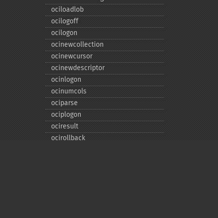
ociloadlob
ocilogoff
ocilogon
ocinewcollection
ocinewcursor
ocinewdescriptor
ocinlogon
ocinumcols
ociparse
ociplogon
ociresult
ocirollback
ocirowcount
ocisavelob
ocisavelobfile
ociserverversion
ocisetprefetch
Privacy policy
ocistatementtype