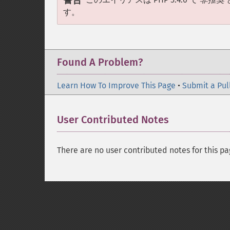
警告
す。
Found A Problem?
Learn How To Improve This Page
•
Submit a Pul
User Contributed Notes
There are no user contributed notes for this pa