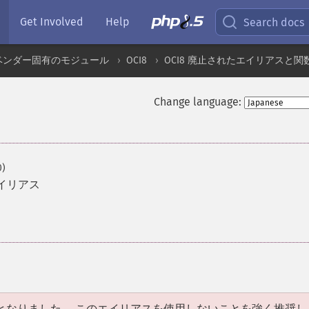
Get Involved
Help
Search docs
ベンダー固有のモジュール
OCI8
OCI8 廃止されたエイリアスと関
Change language:
0)
イリアス
となりました。 このエイリアスを使用しないことを強く推奨し