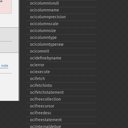
ocicolumnisnull
ocicolumnname
ocicolumnprecision
ocicolumnscale
ocicolumnsize
ocicolumntype
ocicolumntyperaw
ocicommit
ocidefinebyname
ocierror
 note
ociexecute
ocifetch
ocifetchinto
ocifetchstatement
ocifreecollection
ocifreecursor
ocifreedesc
ocifreestatement
ociinternaldebug