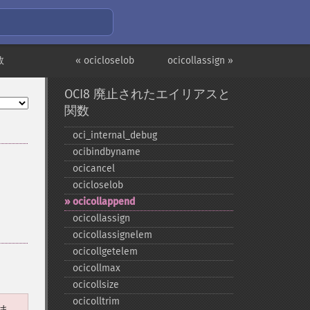
数
« ocicloselob
ocicollassign »
OCI8 廃止されたエイリアスと
関数
oci_​internal_​debug
ocibindbyname
ocicancel
ocicloselob
ocicollappend
ocicollassign
ocicollassignelem
ocicollgetelem
ocicollmax
ocicollsize
ocicolltrim
ま