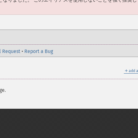
l Request
•
Report a Bug
＋
add a
ge.