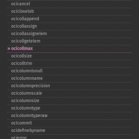
ocicancel
ocicloselob
ocicollappend
ocicollassign
ocicollassignelem
ocicollgetelem
ocicollmax
ocicollsize
ocicolltrim
ocicolumnisnull
ocicolumnname
ocicolumnprecision
ocicolumnscale
ocicolumnsize
ocicolumntype
ocicolumntyperaw
ocicommit
ocidefinebyname
ocierror