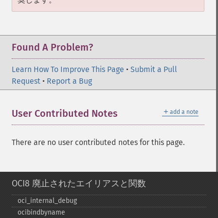
Found A Problem?
Learn How To Improve This Page
•
Submit a Pull
Request
•
Report a Bug
＋
User Contributed Notes
add a note
There are no user contributed notes for this page.
OCI8 廃止されたエイリアスと関数
oci_​internal_​debug
ocibindbyname