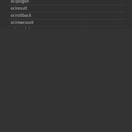
ociplogon
ociresult
ocirollback
ocirowcount
ocisavelob
ocisavelobfile
ociserverversion
ocisetprefetch
ocistatementtype
ociwritelobtofile
ociwritetemporarylob
Copyright © 2001-2026 The PHP Documentation
Group