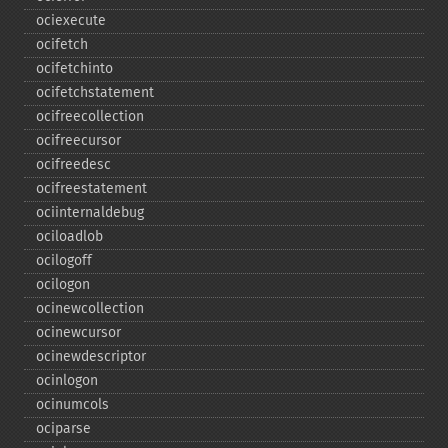
ociexecute
ocifetch
ocifetchinto
ocifetchstatement
ocifreecollection
ocifreecursor
ocifreedesc
ocifreestatement
ociinternaldebug
ociloadlob
ocilogoff
ocilogon
ocinewcollection
ocinewcursor
ocinewdescriptor
ocinlogon
ocinumcols
ociparse