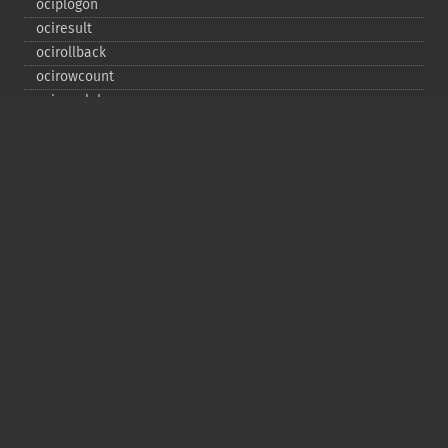
ociplogon
ociresult
ocirollback
ocirowcount
ocisavelob
ocisavelobfile
ociserverversion
ocisetprefetch
ocistatementtype
ociwritelobtofile
ociwritetemporarylob
Copyright © 2001-2026 The PHP Documentation
Group