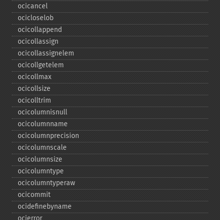
ocicancel
ocicloselob
ocicollappend
ocicollassign
ocicollassignelem
ocicollgetelem
ocicollmax
ocicollsize
ocicolltrim
ocicolumnisnull
ocicolumnname
ocicolumnprecision
ocicolumnscale
ocicolumnsize
ocicolumntype
ocicolumntyperaw
ocicommit
ocidefinebyname
ocierror