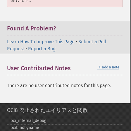
Found A Problem?
Learn How To Improve This Page
•
Submit a Pull
Request
•
Report a Bug
＋
User Contributed Notes
add a note
There are no user contributed notes for this page.
OCI8 廃止されたエイリアスと関数
oci_​internal_​debug
ocibindbyname