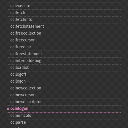
ociexecute
ocifetch
ocifetchinto
ocifetchstatement
ocifreecollection
ocifreecursor
ocifreedesc
ocifreestatement
ociinternaldebug
ociloadlob
ocilogoff
ocilogon
ocinewcollection
ocinewcursor
ocinewdescriptor
ocinlogon
ocinumcols
ociparse